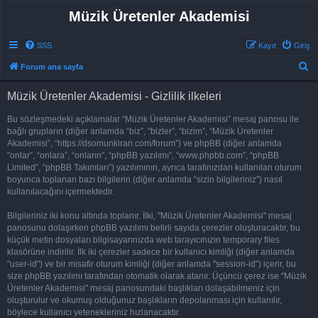
Müzik Üretenler Akademisi
SSS
Kayıt
Giriş
A
Forum ana sayfa
r
Müzik Üretenler Akademisi - Gizlilik ilkeleri
a
Bu sözleşmedeki açıklamalar “Müzik Üretenler Akademisi” mesaj panosu ile
bağlı grupların (diğer anlamda “biz”, “bizler”, “bizim”, “Müzik Üretenler
Akademisi”, “https://dsomunkiran.com/forum”) ve phpBB (diğer anlamda
"onlar”, “onlara”, “onların”, “phpBB yazılımı”, “www.phpbb.com”, “phpBB
Limited”, “phpBB Takımları”) yazılımının, ayrıca tarafınızdan kullanılan oturum
boyunca toplanan bazı bilgilerin (diğer anlamda “sizin bilgileriniz”) nasıl
kullanılacağını içermektedir.
Bilgileriniz iki konu altında toplanır. İlki, "Müzik Üretenler Akademisi" mesaj
panosunu dolaşırken phpBB yazılımı belirli sayıda çerezler oluşturacaktır, bu
küçük metin dosyaları bilgisayarınızda web tarayıcınızın temporary files
klasörüne indirilir. İlk iki çerezler sadece bir kullanıcı kimliği (diğer anlamda
"user-id") ve bir misafir oturum kimliği (diğer anlamda "session-id") içerir, bu
size phpBB yazılımı tarafından otomatik olarak atanır. Üçüncü çerez ise "Müzik
Üretenler Akademisi" mesaj panosundaki başlıkları dolaşabilmeniz için
oluşturulur ve okumuş olduğunuz başlıkların depolanması için kullanılır,
böylece kullanıcı yetenekleriniz hızlanacaktır.