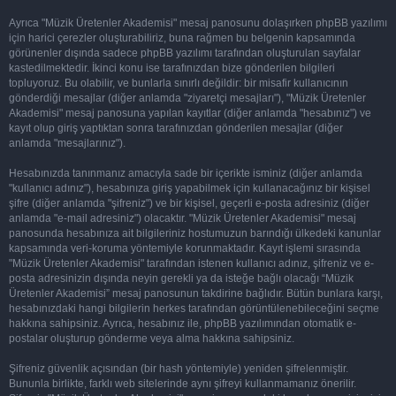
Ayrıca "Müzik Üretenler Akademisi" mesaj panosunu dolaşırken phpBB yazılımı
için harici çerezler oluşturabiliriz, buna rağmen bu belgenin kapsamında
görünenler dışında sadece phpBB yazılımı tarafından oluşturulan sayfalar
kastedilmektedir. İkinci konu ise tarafınızdan bize gönderilen bilgileri
topluyoruz. Bu olabilir, ve bunlarla sınırlı değildir: bir misafir kullanıcının
gönderdiği mesajlar (diğer anlamda "ziyaretçi mesajları"), "Müzik Üretenler
Akademisi" mesaj panosuna yapılan kayıtlar (diğer anlamda "hesabınız") ve
kayıt olup giriş yaptıktan sonra tarafınızdan gönderilen mesajlar (diğer
anlamda "mesajlarınız").
Hesabınızda tanınmanız amacıyla sade bir içerikte isminiz (diğer anlamda
"kullanıcı adınız"), hesabınıza giriş yapabilmek için kullanacağınız bir kişisel
şifre (diğer anlamda "şifreniz") ve bir kişisel, geçerli e-posta adresiniz (diğer
anlamda "e-mail adresiniz") olacaktır. "Müzik Üretenler Akademisi" mesaj
panosunda hesabınıza ait bilgileriniz hostumuzun barındığı ülkedeki kanunlar
kapsamında veri-koruma yöntemiyle korunmaktadır. Kayıt işlemi sırasında
"Müzik Üretenler Akademisi" tarafından istenen kullanıcı adınız, şifreniz ve e-
posta adresinizin dışında neyin gerekli ya da isteğe bağlı olacağı “Müzik
Üretenler Akademisi” mesaj panosunun takdirine bağlıdır. Bütün bunlara karşı,
hesabınızdaki hangi bilgilerin herkes tarafından görüntülenebileceğini seçme
hakkına sahipsiniz. Ayrıca, hesabınız ile, phpBB yazılımından otomatik e-
postalar oluşturup gönderme veya alma hakkına sahipsiniz.
Şifreniz güvenlik açısından (bir hash yöntemiyle) yeniden şifrelenmiştir.
Bununla birlikte, farklı web sitelerinde aynı şifreyi kullanmamanız önerilir.