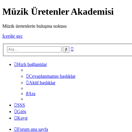
Müzik Üretenler Akademisi
Müzik üretenlerin buluşma noktası
İçeriğe geç
Gelişmiş
Ara
arama
Hızlı bağlantılar
Cevaplanmamış başlıklar
Aktif başlıklar
Ara
SSS
Giriş
Kayıt
Forum ana sayfa