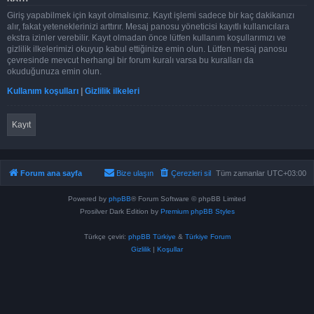
Giriş yapabilmek için kayıt olmalısınız. Kayıt işlemi sadece bir kaç dakikanızı
alır, fakat yeteneklerinizi arttırır. Mesaj panosu yöneticisi kayıtlı kullanıcılara
ekstra izinler verebilir. Kayıt olmadan önce lütfen kullanım koşullarımızı ve
gizlilik ilkelerimizi okuyup kabul ettiğinize emin olun. Lütfen mesaj panosu
çevresinde mevcut herhangi bir forum kuralı varsa bu kuralları da
okuduğunuza emin olun.
Kullanım koşulları
|
Gizlilik ilkeleri
Kayıt
Forum ana sayfa
Bize ulaşın
Çerezleri sil
Tüm zamanlar
UTC+03:00
Powered by
phpBB
® Forum Software © phpBB Limited
Prosilver Dark Edition by
Premium phpBB Styles
Türkçe çeviri:
phpBB Türkiye
&
Türkiye Forum
Gizlilik
|
Koşullar