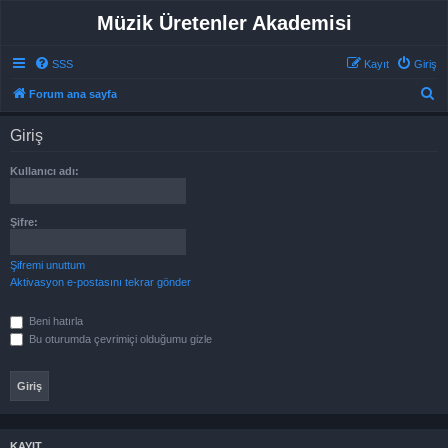
Müzik Üretenler Akademisi
SSS
Kayıt
Giriş
A
Forum ana sayfa
r
Giriş
a
Kullanıcı adı:
Şifre:
Şifremi unuttum
Aktivasyon e-postasını tekrar gönder
Beni hatırla
Bu oturumda çevrimiçi olduğumu gizle
KAYIT