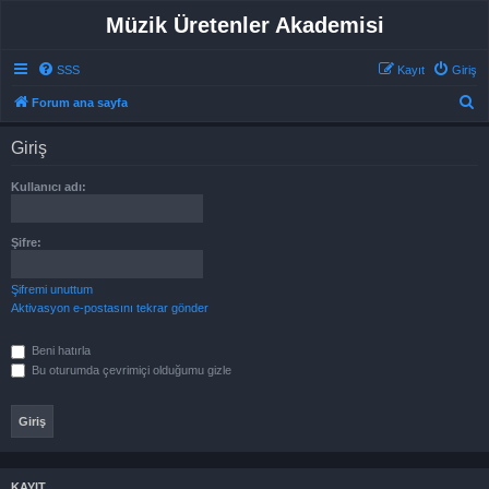
Müzik Üretenler Akademisi
SSS
Kayıt
Giriş
A
Forum ana sayfa
r
Giriş
a
Kullanıcı adı:
Şifre:
Şifremi unuttum
Aktivasyon e-postasını tekrar gönder
Beni hatırla
Bu oturumda çevrimiçi olduğumu gizle
KAYIT