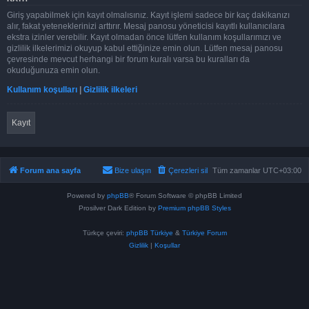
Giriş yapabilmek için kayıt olmalısınız. Kayıt işlemi sadece bir kaç dakikanızı
alır, fakat yeteneklerinizi arttırır. Mesaj panosu yöneticisi kayıtlı kullanıcılara
ekstra izinler verebilir. Kayıt olmadan önce lütfen kullanım koşullarımızı ve
gizlilik ilkelerimizi okuyup kabul ettiğinize emin olun. Lütfen mesaj panosu
çevresinde mevcut herhangi bir forum kuralı varsa bu kuralları da
okuduğunuza emin olun.
Kullanım koşulları
|
Gizlilik ilkeleri
Kayıt
Forum ana sayfa
Bize ulaşın
Çerezleri sil
Tüm zamanlar
UTC+03:00
Powered by
phpBB
® Forum Software © phpBB Limited
Prosilver Dark Edition by
Premium phpBB Styles
Türkçe çeviri:
phpBB Türkiye
&
Türkiye Forum
Gizlilik
|
Koşullar