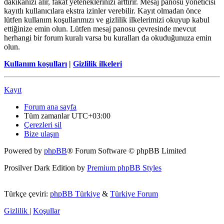
dakikanızı alır, fakat yeteneklerinizi arttırır. Mesaj panosu yöneticisi
kayıtlı kullanıcılara ekstra izinler verebilir. Kayıt olmadan önce
lütfen kullanım koşullarımızı ve gizlilik ilkelerimizi okuyup kabul
ettiğinize emin olun. Lütfen mesaj panosu çevresinde mevcut
herhangi bir forum kuralı varsa bu kuralları da okuduğunuza emin
olun.
Kullanım koşulları
|
Gizlilik ilkeleri
Kayıt
Forum ana sayfa
Tüm zamanlar
UTC+03:00
Çerezleri sil
Bize ulaşın
Powered by
phpBB
® Forum Software © phpBB Limited
Prosilver Dark Edition by
Premium phpBB Styles
Türkçe çeviri:
phpBB Türkiye
&
Türkiye Forum
Gizlilik
|
Koşullar