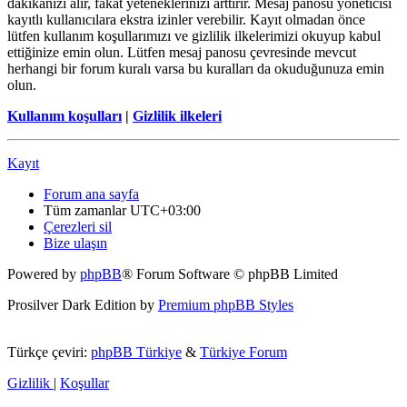
dakikanızı alır, fakat yeteneklerinizi arttırır. Mesaj panosu yöneticisi
kayıtlı kullanıcılara ekstra izinler verebilir. Kayıt olmadan önce
lütfen kullanım koşullarımızı ve gizlilik ilkelerimizi okuyup kabul
ettiğinize emin olun. Lütfen mesaj panosu çevresinde mevcut
herhangi bir forum kuralı varsa bu kuralları da okuduğunuza emin
olun.
Kullanım koşulları
|
Gizlilik ilkeleri
Kayıt
Forum ana sayfa
Tüm zamanlar
UTC+03:00
Çerezleri sil
Bize ulaşın
Powered by
phpBB
® Forum Software © phpBB Limited
Prosilver Dark Edition by
Premium phpBB Styles
Türkçe çeviri:
phpBB Türkiye
&
Türkiye Forum
Gizlilik
|
Koşullar