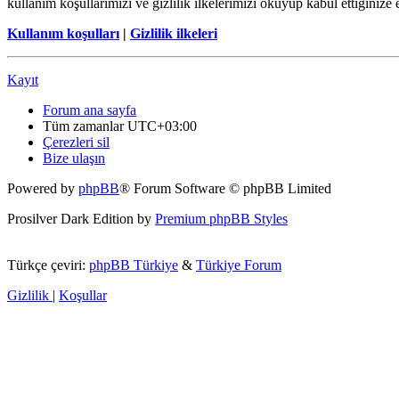
kullanım koşullarımızı ve gizlilik ilkelerimizi okuyup kabul ettiğini
Kullanım koşulları
|
Gizlilik ilkeleri
Kayıt
Forum ana sayfa
Tüm zamanlar
UTC+03:00
Çerezleri sil
Bize ulaşın
Powered by
phpBB
® Forum Software © phpBB Limited
Prosilver Dark Edition by
Premium phpBB Styles
Türkçe çeviri:
phpBB Türkiye
&
Türkiye Forum
Gizlilik
|
Koşullar