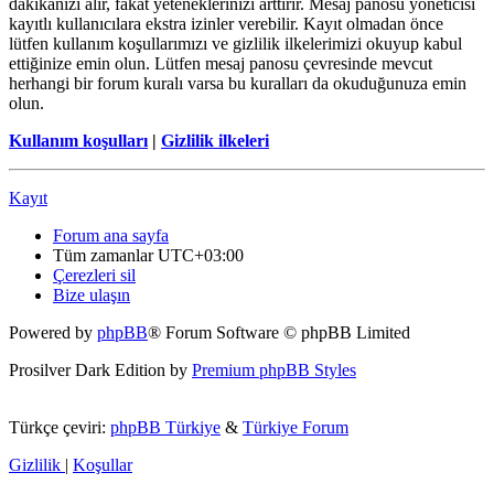
dakikanızı alır, fakat yeteneklerinizi arttırır. Mesaj panosu yöneticisi
kayıtlı kullanıcılara ekstra izinler verebilir. Kayıt olmadan önce
lütfen kullanım koşullarımızı ve gizlilik ilkelerimizi okuyup kabul
ettiğinize emin olun. Lütfen mesaj panosu çevresinde mevcut
herhangi bir forum kuralı varsa bu kuralları da okuduğunuza emin
olun.
Kullanım koşulları
|
Gizlilik ilkeleri
Kayıt
Forum ana sayfa
Tüm zamanlar
UTC+03:00
Çerezleri sil
Bize ulaşın
Powered by
phpBB
® Forum Software © phpBB Limited
Prosilver Dark Edition by
Premium phpBB Styles
Türkçe çeviri:
phpBB Türkiye
&
Türkiye Forum
Gizlilik
|
Koşullar