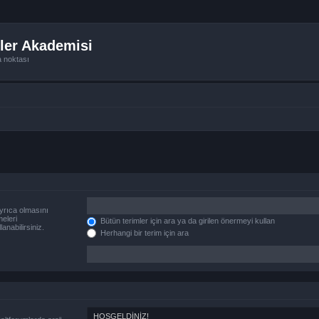
ler Akademisi
a noktası
yrıca olmasını
eleri
Bütün terimler için ara ya da girilen önermeyi kullan
anabilirsiniz.
Herhangi bir terim için ara