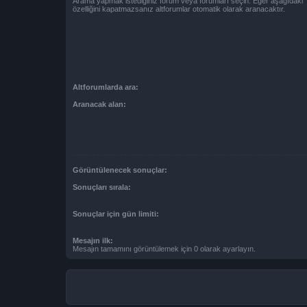
Arama yapmak istediğiniz forum veya forumları seçin. Eğer aşağıdaki “
özelliğini kapatmazsanız altforumlar otomatik olarak aranacaktır.
Altforumlarda ara:
Aranacak alan:
Görüntülenecek sonuçlar:
Sonuçları sırala:
Sonuçlar için gün limiti:
Mesajın ilk:
Mesajın tamamını görüntülemek için 0 olarak ayarlayın.