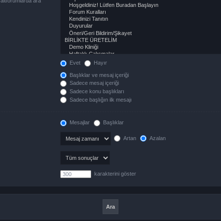
altforumlarda ara“
Evet
Hayır
Başlıklar ve mesaj içeriği
Sadece mesaj içeriği
Sadece konu başlıkları
Sadece başlığın ilk mesajı
Mesajlar
Başlıklar
Artan
Azalan
karakterini göster