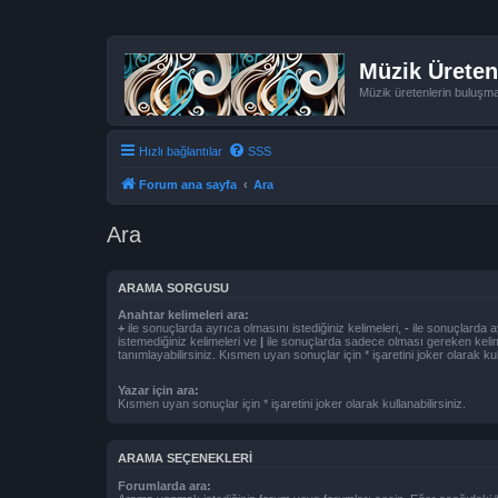
Müzik Üreten
Müzik üretenlerin buluşm
Hızlı bağlantılar
SSS
Forum ana sayfa
Ara
Ara
ARAMA SORGUSU
Anahtar kelimeleri ara:
+
ile sonuçlarda ayrıca olmasını istediğiniz kelimeleri,
-
ile sonuçlarda a
istemediğiniz kelimeleri ve
|
ile sonuçlarda sadece olması gereken kelim
tanımlayabilirsiniz. Kısmen uyan sonuçlar için * işaretini joker olarak kull
Yazar için ara:
Kısmen uyan sonuçlar için * işaretini joker olarak kullanabilirsiniz.
ARAMA SEÇENEKLERI
Forumlarda ara: