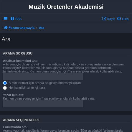
Müzik Üretenler Akademisi
SSS
Kayıt
Giriş
Forum ana sayfa
Ara
Ara
ARAMA SORGUSU
Anahtar kelimeleri ara:
+
ile sonuçlarda ayrıca olmasını istediğiniz kelimeleri,
-
ile sonuçlarda ayrıca olmasını
istemediğiniz kelimeleri ve
|
ile sonuçlarda sadece olması gereken kelimeleri
tanımlayabilirsiniz. Kısmen uyan sonuçlar için * işaretini joker olarak kullanabilirsiniz.
Bütün terimler için ara ya da girilen önermeyi kullan
Herhangi bir terim için ara
Yazar için ara:
Kısmen uyan sonuçlar için * işaretini joker olarak kullanabilirsiniz.
ARAMA SEÇENEKLERI
Forumlarda ara:
Arama yapmak istediğiniz forum veya forumları seçin. Eğer aşağıdaki “altforumlarda