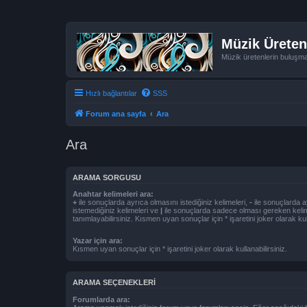
Müzik Üreten
Müzik üretenlerin buluşm
Hızlı bağlantılar
SSS
Forum ana sayfa
Ara
Ara
ARAMA SORGUSU
Anahtar kelimeleri ara:
+
ile sonuçlarda ayrıca olmasını istediğiniz kelimeleri,
-
ile sonuçlarda a
istemediğiniz kelimeleri ve
|
ile sonuçlarda sadece olması gereken kelim
tanımlayabilirsiniz. Kısmen uyan sonuçlar için * işaretini joker olarak kull
Yazar için ara:
Kısmen uyan sonuçlar için * işaretini joker olarak kullanabilirsiniz.
ARAMA SEÇENEKLERI
Forumlarda ara: