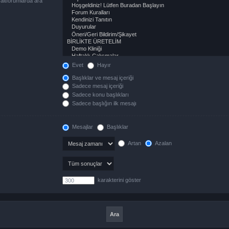
altforumlarda ara“
Evet
Hayır
Başlıklar ve mesaj içeriği
Sadece mesaj içeriği
Sadece konu başlıkları
Sadece başlığın ilk mesajı
Mesajlar
Başlıklar
Artan
Azalan
karakterini göster