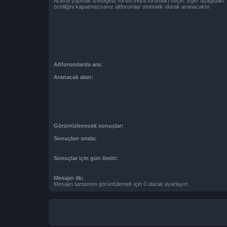
Arama yapmak istediğiniz forum veya forumları seçin. Eğer aşağıdaki “
özelliğini kapatmazsanız altforumlar otomatik olarak aranacaktır.
Altforumlarda ara:
Aranacak alan:
Görüntülenecek sonuçlar:
Sonuçları sırala:
Sonuçlar için gün limiti:
Mesajın ilk:
Mesajın tamamını görüntülemek için 0 olarak ayarlayın.