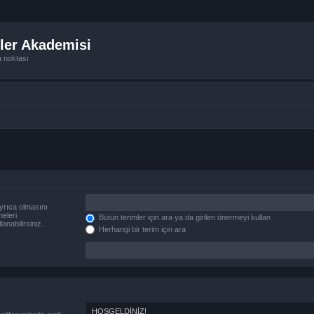
ler Akademisi
a noktası
yrıca olmasını
eleri
Bütün terimler için ara ya da girilen önermeyi kullan
anabilirsiniz.
Herhangi bir terim için ara