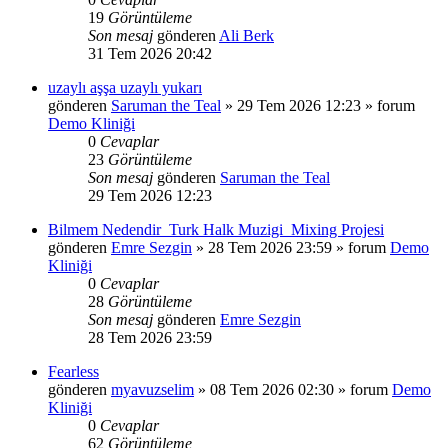
19
Görüntüleme
Son mesaj
gönderen
Ali Berk
31 Tem 2026 20:42
uzaylı aşşa uzaylı yukarı
gönderen
Saruman the Teal
»
29 Tem 2026 12:23
» forum
Demo Kliniği
0
Cevaplar
23
Görüntüleme
Son mesaj
gönderen
Saruman the Teal
29 Tem 2026 12:23
Bilmem Nedendir_Turk Halk Muzigi_Mixing Projesi
gönderen
Emre Sezgin
»
28 Tem 2026 23:59
» forum
Demo
Kliniği
0
Cevaplar
28
Görüntüleme
Son mesaj
gönderen
Emre Sezgin
28 Tem 2026 23:59
Fearless
gönderen
myavuzselim
»
08 Tem 2026 02:30
» forum
Demo
Kliniği
0
Cevaplar
62
Görüntüleme