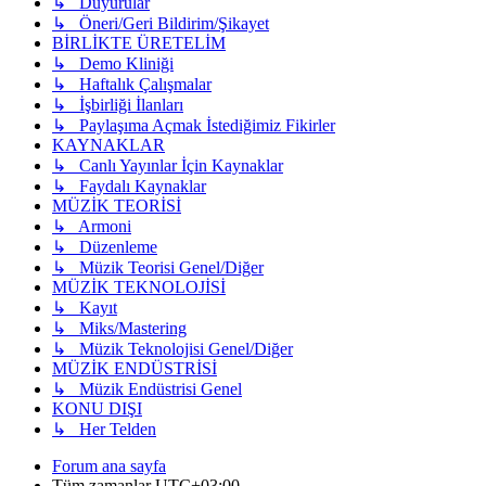
↳ Duyurular
↳ Öneri/Geri Bildirim/Şikayet
BİRLİKTE ÜRETELİM
↳ Demo Kliniği
↳ Haftalık Çalışmalar
↳ İşbirliği İlanları
↳ Paylaşıma Açmak İstediğimiz Fikirler
KAYNAKLAR
↳ Canlı Yayınlar İçin Kaynaklar
↳ Faydalı Kaynaklar
MÜZİK TEORİSİ
↳ Armoni
↳ Düzenleme
↳ Müzik Teorisi Genel/Diğer
MÜZİK TEKNOLOJİSİ
↳ Kayıt
↳ Miks/Mastering
↳ Müzik Teknolojisi Genel/Diğer
MÜZİK ENDÜSTRİSİ
↳ Müzik Endüstrisi Genel
KONU DIŞI
↳ Her Telden
Forum ana sayfa
Tüm zamanlar
UTC+03:00