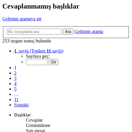
Cevaplanmamış başlıklar
Gelişmiş aramaya git
Gelişmiş arama
Ara
253 uygun sonuç bulundu
1
. sayfa (Toplam
11
sayfa)
Sayfaya geç:
1
2
3
4
5
…
11
Sonraki
Başlıklar
Cevaplar
Görüntüleme
Son mesaj