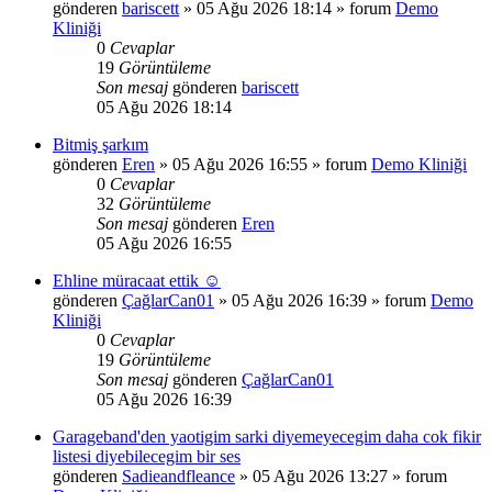
gönderen
bariscett
»
05 Ağu 2026 18:14
» forum
Demo
Kliniği
0
Cevaplar
19
Görüntüleme
Son mesaj
gönderen
bariscett
05 Ağu 2026 18:14
Bitmiş şarkım
gönderen
Eren
»
05 Ağu 2026 16:55
» forum
Demo Kliniği
0
Cevaplar
32
Görüntüleme
Son mesaj
gönderen
Eren
05 Ağu 2026 16:55
Ehline müracaat ettik ☺️
gönderen
ÇağlarCan01
»
05 Ağu 2026 16:39
» forum
Demo
Kliniği
0
Cevaplar
19
Görüntüleme
Son mesaj
gönderen
ÇağlarCan01
05 Ağu 2026 16:39
Garageband'den yaotigim sarki diyemeyecegim daha cok fikir
listesi diyebilecegim bir ses
gönderen
Sadieandfleance
»
05 Ağu 2026 13:27
» forum