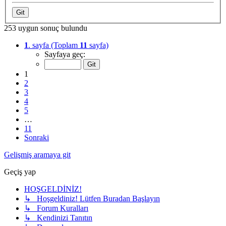
253 uygun sonuç bulundu
1
. sayfa (Toplam
11
sayfa)
Sayfaya geç:
1
2
3
4
5
…
11
Sonraki
Gelişmiş aramaya git
Geçiş yap
HOŞGELDİNİZ!
↳ Hoşgeldiniz! Lütfen Buradan Başlayın
↳ Forum Kuralları
↳ Kendinizi Tanıtın