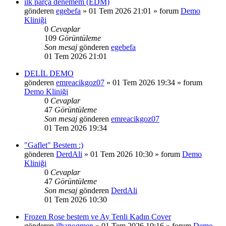
ilk parça denemem (EDM)
gönderen
egebefa
»
01 Tem 2026 21:01
» forum
Demo
Kliniği
0
Cevaplar
109
Görüntüleme
Son mesaj
gönderen
egebefa
01 Tem 2026 21:01
DELİL DEMO
gönderen
emreacikgoz07
»
01 Tem 2026 19:34
» forum
Demo Kliniği
0
Cevaplar
47
Görüntüleme
Son mesaj
gönderen
emreacikgoz07
01 Tem 2026 19:34
"Gaflet" Bestem :)
gönderen
DerdAli
»
01 Tem 2026 10:30
» forum
Demo
Kliniği
0
Cevaplar
47
Görüntüleme
Son mesaj
gönderen
DerdAli
01 Tem 2026 10:30
Frozen Rose bestem ve Ay Tenli Kadın Cover
gönderen
ilhanogmen
»
01 Tem 2026 10:16
» forum
Demo