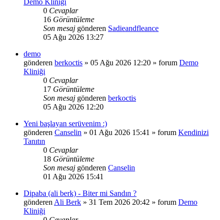
Demo Kliniği
0
Cevaplar
16
Görüntüleme
Son mesaj
gönderen
Sadieandfleance
05 Ağu 2026 13:27
demo
gönderen
berkoctis
»
05 Ağu 2026 12:20
» forum
Demo
Kliniği
0
Cevaplar
17
Görüntüleme
Son mesaj
gönderen
berkoctis
05 Ağu 2026 12:20
Yeni başlayan serüvenim :)
gönderen
Canselin
»
01 Ağu 2026 15:41
» forum
Kendinizi
Tanıtın
0
Cevaplar
18
Görüntüleme
Son mesaj
gönderen
Canselin
01 Ağu 2026 15:41
Dipaba (ali berk) - Biter mi Sandın ?
gönderen
Ali Berk
»
31 Tem 2026 20:42
» forum
Demo
Kliniği
0
Cevaplar