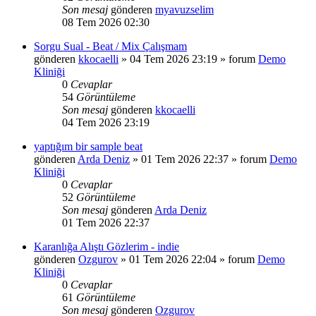
Son mesaj
gönderen
myavuzselim
08 Tem 2026 02:30
Sorgu Sual - Beat / Mix Çalışmam
gönderen
kkocaelli
»
04 Tem 2026 23:19
» forum
Demo
Kliniği
0
Cevaplar
54
Görüntüleme
Son mesaj
gönderen
kkocaelli
04 Tem 2026 23:19
yaptığım bir sample beat
gönderen
Arda Deniz
»
01 Tem 2026 22:37
» forum
Demo
Kliniği
0
Cevaplar
52
Görüntüleme
Son mesaj
gönderen
Arda Deniz
01 Tem 2026 22:37
Karanlığa Alıştı Gözlerim - indie
gönderen
Ozgurov
»
01 Tem 2026 22:04
» forum
Demo
Kliniği
0
Cevaplar
61
Görüntüleme
Son mesaj
gönderen
Ozgurov