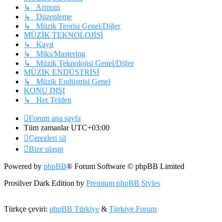
↳ Armoni
↳ Düzenleme
↳ Müzik Teorisi Genel/Diğer
MÜZİK TEKNOLOJİSİ
↳ Kayıt
↳ Miks/Mastering
↳ Müzik Teknolojisi Genel/Diğer
MÜZİK ENDÜSTRİSİ
↳ Müzik Endüstrisi Genel
KONU DIŞI
↳ Her Telden
Forum ana sayfa
Tüm zamanlar
UTC+03:00
Çerezleri sil
Bize ulaşın
Powered by
phpBB
® Forum Software © phpBB Limited
Prosilver Dark Edition by
Premium phpBB Styles
Türkçe çeviri:
phpBB Türkiye
&
Türkiye Forum