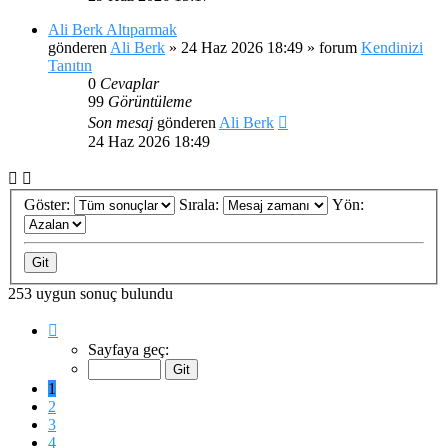
Ali Berk Altıparmak
gönderen
Ali Berk
»
24 Haz 2026 18:49
» forum
Kendinizi
Tanıtın
0
Cevaplar
99
Görüntüleme
Son mesaj
gönderen
Ali Berk
24 Haz 2026 18:49
Göster:
Sırala:
Yön:
253 uygun sonuç bulundu
1
.
sayfa
Sayfaya geç:
(Toplam
11
1
sayfa)
2
3
4