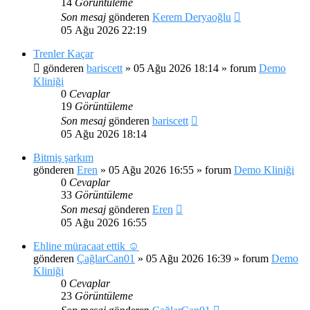
14
Görüntüleme
Son mesaj
gönderen
Kerem Deryaoğlu
05 Ağu 2026 22:19
Trenler Kaçar
gönderen
bariscett
»
05 Ağu 2026 18:14
» forum
Demo
Kliniği
0
Cevaplar
19
Görüntüleme
Son mesaj
gönderen
bariscett
05 Ağu 2026 18:14
Bitmiş şarkım
gönderen
Eren
»
05 Ağu 2026 16:55
» forum
Demo Kliniği
0
Cevaplar
33
Görüntüleme
Son mesaj
gönderen
Eren
05 Ağu 2026 16:55
Ehline müracaat ettik ☺️
gönderen
ÇağlarCan01
»
05 Ağu 2026 16:39
» forum
Demo
Kliniği
0
Cevaplar
23
Görüntüleme