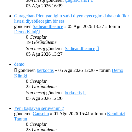
Son mesaj
gönderen
ÇağlarCan01
05 Ağu 2026 16:39
Garageband'den yaotigim sarki diyemeyecegim daha cok fikir
listesi diyebilecegim bir ses
gönderen
Sadieandfleance
»
05 Ağu 2026 13:27
» forum
Demo Kliniği
0
Cevaplar
19
Görüntüleme
Son mesaj
gönderen
Sadieandfleance
05 Ağu 2026 13:27
demo
gönderen
berkoctis
»
05 Ağu 2026 12:20
» forum
Demo
Kliniği
0
Cevaplar
22
Görüntüleme
Son mesaj
gönderen
berkoctis
05 Ağu 2026 12:20
Yeni başlayan serüvenim :)
gönderen
Canselin
»
01 Ağu 2026 15:41
» forum
Kendinizi
Tanıtın
0
Cevaplar
23
Görüntüleme