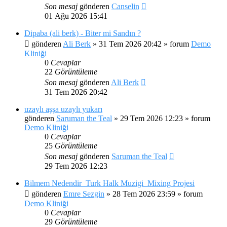
Son mesaj
gönderen
Canselin
01 Ağu 2026 15:41
Dipaba (ali berk) - Biter mi Sandın ?
gönderen
Ali Berk
»
31 Tem 2026 20:42
» forum
Demo
Kliniği
0
Cevaplar
22
Görüntüleme
Son mesaj
gönderen
Ali Berk
31 Tem 2026 20:42
uzaylı aşşa uzaylı yukarı
gönderen
Saruman the Teal
»
29 Tem 2026 12:23
» forum
Demo Kliniği
0
Cevaplar
25
Görüntüleme
Son mesaj
gönderen
Saruman the Teal
29 Tem 2026 12:23
Bilmem Nedendir_Turk Halk Muzigi_Mixing Projesi
gönderen
Emre Sezgin
»
28 Tem 2026 23:59
» forum
Demo Kliniği
0
Cevaplar
29
Görüntüleme