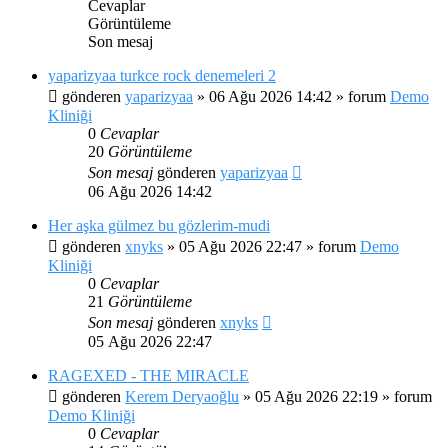
Cevaplar
Görüntüleme
Son mesaj
yaparizyaa turkce rock denemeleri 2
gönderen
yaparizyaa
»
06 Ağu 2026 14:42
» forum
Demo
Kliniği
0
Cevaplar
20
Görüntüleme
Son mesaj
gönderen
yaparizyaa
06 Ağu 2026 14:42
Her aşka gülmez bu gözlerim-mudi
gönderen
xnyks
»
05 Ağu 2026 22:47
» forum
Demo
Kliniği
0
Cevaplar
21
Görüntüleme
Son mesaj
gönderen
xnyks
05 Ağu 2026 22:47
RAGEXED - THE MIRACLE
gönderen
Kerem Deryaoğlu
»
05 Ağu 2026 22:19
» forum
Demo Kliniği
0
Cevaplar