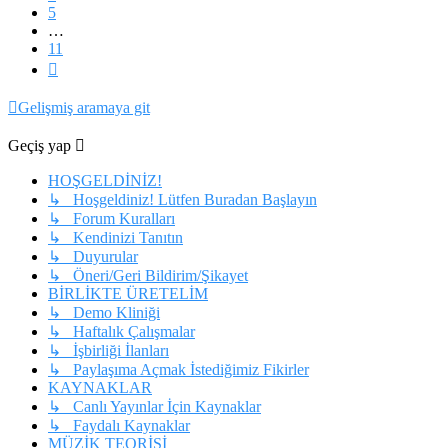
5
…
11
Sonraki
Gelişmiş aramaya git
Geçiş yap
HOŞGELDİNİZ!
↳ Hoşgeldiniz! Lütfen Buradan Başlayın
↳ Forum Kuralları
↳ Kendinizi Tanıtın
↳ Duyurular
↳ Öneri/Geri Bildirim/Şikayet
BİRLİKTE ÜRETELİM
↳ Demo Kliniği
↳ Haftalık Çalışmalar
↳ İşbirliği İlanları
↳ Paylaşıma Açmak İstediğimiz Fikirler
KAYNAKLAR
↳ Canlı Yayınlar İçin Kaynaklar
↳ Faydalı Kaynaklar
MÜZİK TEORİSİ