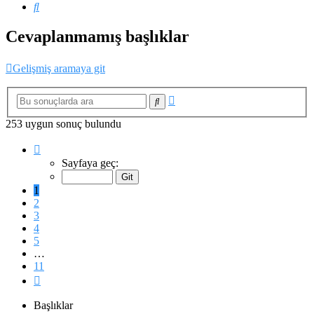
Ara
Cevaplanmamış başlıklar
Gelişmiş aramaya git
Gelişmiş
Ara
arama
253 uygun sonuç bulundu
1
.
sayfa
Sayfaya geç:
(Toplam
11
1
sayfa)
2
3
4
5
…
11
Sonraki
Başlıklar