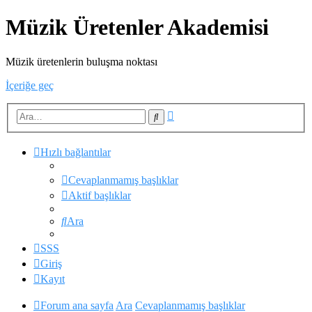
Müzik Üretenler Akademisi
Müzik üretenlerin buluşma noktası
İçeriğe geç
Gelişmiş
Ara
arama
Hızlı bağlantılar
Cevaplanmamış başlıklar
Aktif başlıklar
Ara
SSS
Giriş
Kayıt
Forum ana sayfa
Ara
Cevaplanmamış başlıklar