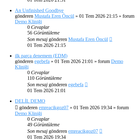
An Unfinished Goodbye
gönderen
Mustafa Eren Öncül
»
01 Tem 2026 21:15
» forum
Demo Kliniği
0
Cevaplar
56
Görüntüleme
Son mesaj
gönderen
Mustafa Eren Öncül
01 Tem 2026 21:15
ilk parça denemem (EDM)
gönderen
egebefa
»
01 Tem 2026 21:01
» forum
Demo
Kliniği
0
Cevaplar
110
Görüntüleme
Son mesaj
gönderen
egebefa
01 Tem 2026 21:01
DELİL DEMO
gönderen
emreacikgoz07
»
01 Tem 2026 19:34
» forum
Demo Kliniği
0
Cevaplar
49
Görüntüleme
Son mesaj
gönderen
emreacikgoz07
01 Tem 2026 19:34