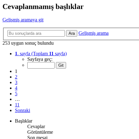
Cevaplanmamış başlıklar
Gelişmiş aramaya git
Gelişmiş arama
Ara
253 uygun sonuç bulundu
1
. sayfa (Toplam
11
sayfa)
Sayfaya geç:
1
2
3
4
5
…
11
Sonraki
Başlıklar
Cevaplar
Görüntüleme
Son mesaj