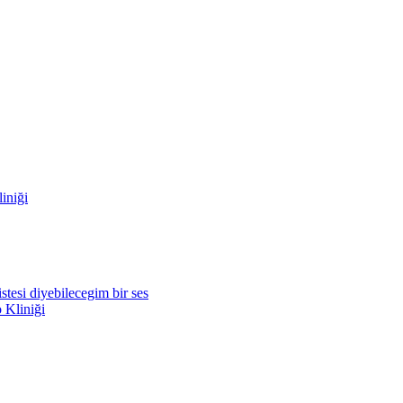
iniği
tesi diyebilecegim bir ses
Kliniği