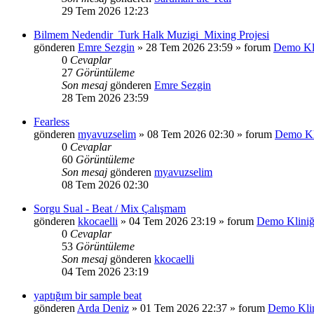
29 Tem 2026 12:23
Bilmem Nedendir_Turk Halk Muzigi_Mixing Projesi
gönderen
Emre Sezgin
»
28 Tem 2026 23:59
» forum
Demo Kli
0
Cevaplar
27
Görüntüleme
Son mesaj
gönderen
Emre Sezgin
28 Tem 2026 23:59
Fearless
gönderen
myavuzselim
»
08 Tem 2026 02:30
» forum
Demo Kl
0
Cevaplar
60
Görüntüleme
Son mesaj
gönderen
myavuzselim
08 Tem 2026 02:30
Sorgu Sual - Beat / Mix Çalışmam
gönderen
kkocaelli
»
04 Tem 2026 23:19
» forum
Demo Kliniğ
0
Cevaplar
53
Görüntüleme
Son mesaj
gönderen
kkocaelli
04 Tem 2026 23:19
yaptığım bir sample beat
gönderen
Arda Deniz
»
01 Tem 2026 22:37
» forum
Demo Klin