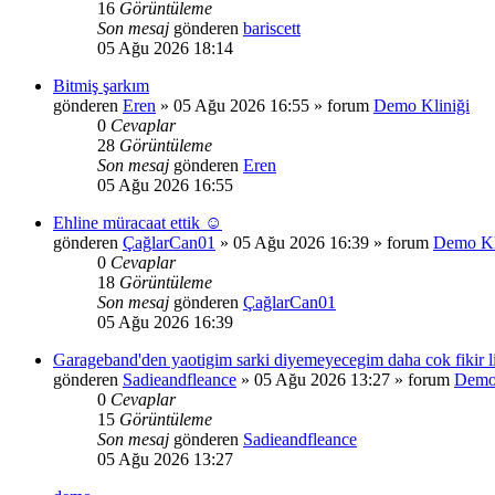
16
Görüntüleme
Son mesaj
gönderen
bariscett
05 Ağu 2026 18:14
Bitmiş şarkım
gönderen
Eren
»
05 Ağu 2026 16:55
» forum
Demo Kliniği
0
Cevaplar
28
Görüntüleme
Son mesaj
gönderen
Eren
05 Ağu 2026 16:55
Ehline müracaat ettik ☺️
gönderen
ÇağlarCan01
»
05 Ağu 2026 16:39
» forum
Demo Kl
0
Cevaplar
18
Görüntüleme
Son mesaj
gönderen
ÇağlarCan01
05 Ağu 2026 16:39
Garageband'den yaotigim sarki diyemeyecegim daha cok fikir lis
gönderen
Sadieandfleance
»
05 Ağu 2026 13:27
» forum
Demo 
0
Cevaplar
15
Görüntüleme
Son mesaj
gönderen
Sadieandfleance
05 Ağu 2026 13:27