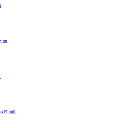
i
ıtın
i
 Kliniği