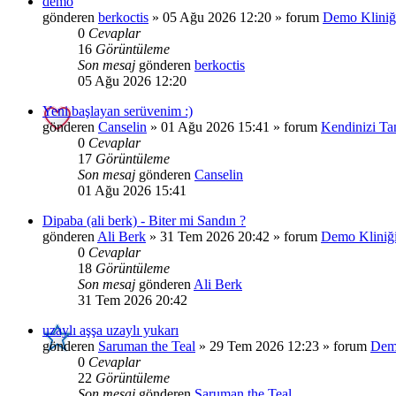
demo
gönderen
berkoctis
»
05 Ağu 2026 12:20
» forum
Demo Kliniğ
0
Cevaplar
16
Görüntüleme
Son mesaj
gönderen
berkoctis
05 Ağu 2026 12:20
Yeni başlayan serüvenim :)
gönderen
Canselin
»
01 Ağu 2026 15:41
» forum
Kendinizi Tan
0
Cevaplar
17
Görüntüleme
Son mesaj
gönderen
Canselin
01 Ağu 2026 15:41
Dipaba (ali berk) - Biter mi Sandın ?
gönderen
Ali Berk
»
31 Tem 2026 20:42
» forum
Demo Kliniğ
0
Cevaplar
18
Görüntüleme
Son mesaj
gönderen
Ali Berk
31 Tem 2026 20:42
uzaylı aşşa uzaylı yukarı
gönderen
Saruman the Teal
»
29 Tem 2026 12:23
» forum
Demo
0
Cevaplar
22
Görüntüleme
Son mesaj
gönderen
Saruman the Teal