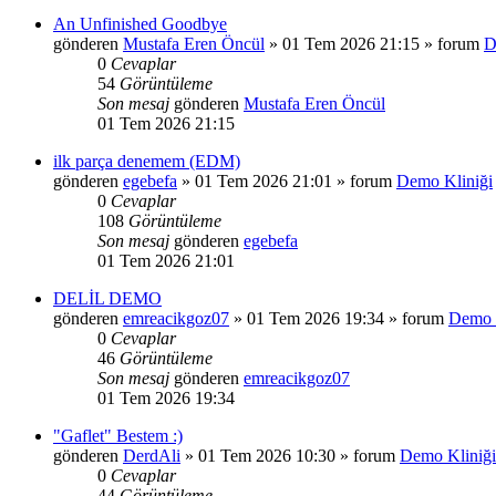
An Unfinished Goodbye
gönderen
Mustafa Eren Öncül
»
01 Tem 2026 21:15
» forum
D
0
Cevaplar
54
Görüntüleme
Son mesaj
gönderen
Mustafa Eren Öncül
01 Tem 2026 21:15
ilk parça denemem (EDM)
gönderen
egebefa
»
01 Tem 2026 21:01
» forum
Demo Kliniği
0
Cevaplar
108
Görüntüleme
Son mesaj
gönderen
egebefa
01 Tem 2026 21:01
DELİL DEMO
gönderen
emreacikgoz07
»
01 Tem 2026 19:34
» forum
Demo 
0
Cevaplar
46
Görüntüleme
Son mesaj
gönderen
emreacikgoz07
01 Tem 2026 19:34
"Gaflet" Bestem :)
gönderen
DerdAli
»
01 Tem 2026 10:30
» forum
Demo Kliniği
0
Cevaplar
44
Görüntüleme