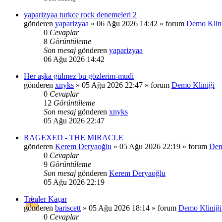
yaparizyaa turkce rock denemeleri 2
gönderen
yaparizyaa
»
06 Ağu 2026 14:42
» forum
Demo Klin
0
Cevaplar
8
Görüntüleme
Son mesaj
gönderen
yaparizyaa
06 Ağu 2026 14:42
Her aşka gülmez bu gözlerim-mudi
gönderen
xnyks
»
05 Ağu 2026 22:47
» forum
Demo Kliniği
0
Cevaplar
12
Görüntüleme
Son mesaj
gönderen
xnyks
05 Ağu 2026 22:47
RAGEXED - THE MIRACLE
gönderen
Kerem Deryaoğlu
»
05 Ağu 2026 22:19
» forum
Dem
0
Cevaplar
9
Görüntüleme
Son mesaj
gönderen
Kerem Deryaoğlu
05 Ağu 2026 22:19
Trenler Kaçar
gönderen
bariscett
»
05 Ağu 2026 18:14
» forum
Demo Kliniği
0
Cevaplar