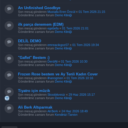
An Unfinished Goodbye
Son mesaj gönderen
Mustafa Eren Öncül
«
01 Tem 2026 21:15
Gönderilme zamanı forum
Demo Kliniği
ilk parça denemem (EDM)
Son mesaj gönderen
egebefa
«
01 Tem 2026 21:01
Gönderilme zamanı forum
Demo Kliniği
DELİL DEMO
Son mesaj gönderen
emreacikgoz07
«
01 Tem 2026 19:34
Gönderilme zamanı forum
Demo Kliniği
"Gaflet" Bestem :)
Son mesaj gönderen
DerdAli
«
01 Tem 2026 10:30
Gönderilme zamanı forum
Demo Kliniği
Frozen Rose bestem ve Ay Tenli Kadın Cover
Son mesaj gönderen
ilhanogmen
«
01 Tem 2026 10:16
Gönderilme zamanı forum
Demo Kliniği
Tiyatro için müzik
Son mesaj gönderen
Skoobtivesiz
«
29 Haz 2026 15:17
Gönderilme zamanı forum
Demo Kliniği
Ali Berk Altıparmak
Son mesaj gönderen
Ali Berk
«
24 Haz 2026 18:49
Gönderilme zamanı forum
Kendinizi Tanıtın