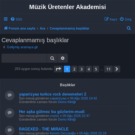
Müzik Üretenler Akademisi
SSS
Kayıt
Giriş
A
Forum ana sayfa
Ara
Cevaplanmamış başlıklar
r
Cevaplanmamış başlıklar
a
Gelişmiş aramaya git
Ara
Gelişmiş arama
1
. sayfa (Toplam
11
sayfa)
1
2
3
4
5
11
Sonrak
253 uygun sonuç bulundu
…
Başlıklar
yaparizyaa turkce rock denemeleri 2
Son mesaj gönderen
yaparizyaa
«
06 Ağu 2026 14:42
Gönderilme zamanı forum
Demo Kliniği
Her aşka gülmez bu gözlerim-mudi
Son mesaj gönderen
xnyks
«
05 Ağu 2026 22:47
Gönderilme zamanı forum
Demo Kliniği
RAGEXED - THE MIRACLE
Son mesaj gönderen
Kerem Deryaoğlu
«
05 Ağu 2026 22:19