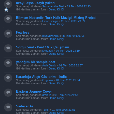
uzaylı aşşa uzaylı yukarı
Son mesaj gönderen
Saruman the Teal
«
29 Tem 2026 12:23
Gönderilme zamanı forum
Demo Kliniği
Bilmem Nedendir_Turk Halk Muzigi_Mixing Projesi
Son mesaj gönderen
Emre Sezgin
«
28 Tem 2026 23:59
Gönderilme zamanı forum
Demo Kliniği
Fearless
Son mesaj gönderen
myavuzselim
«
08 Tem 2026 02:30
Gönderilme zamanı forum
Demo Kliniği
Sorgu Sual - Beat / Mix Çalışmam
Son mesaj gönderen
kkocaelli
«
04 Tem 2026 23:19
Gönderilme zamanı forum
Demo Kliniği
yaptığım bir sample beat
Son mesaj gönderen
Arda Deniz
«
01 Tem 2026 22:37
Gönderilme zamanı forum
Demo Kliniği
Karanlığa Alıştı Gözlerim - indie
Son mesaj gönderen
Ozgurov
«
01 Tem 2026 22:04
Gönderilme zamanı forum
Demo Kliniği
Eastern Journey Cover
Son mesaj gönderen
drakula
«
01 Tem 2026 21:57
Gönderilme zamanı forum
Demo Kliniği
Sadece Biz
Son mesaj gönderen
Tunç
«
01 Tem 2026 21:51
Gönderilme zamanı forum
Demo Kliniği