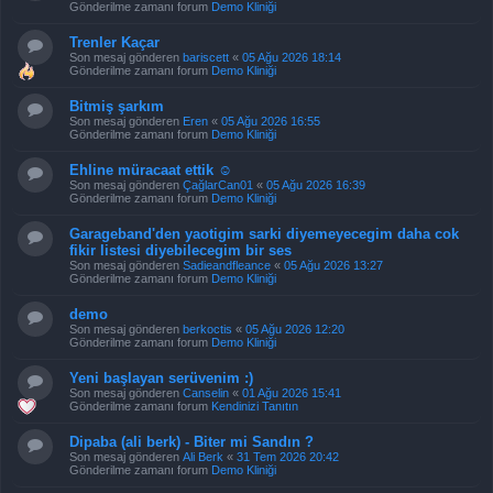
Gönderilme zamanı forum
Demo Kliniği
Trenler Kaçar
Son mesaj gönderen
bariscett
«
05 Ağu 2026 18:14
Gönderilme zamanı forum
Demo Kliniği
Bitmiş şarkım
Son mesaj gönderen
Eren
«
05 Ağu 2026 16:55
Gönderilme zamanı forum
Demo Kliniği
Ehline müracaat ettik ☺️
Son mesaj gönderen
ÇağlarCan01
«
05 Ağu 2026 16:39
Gönderilme zamanı forum
Demo Kliniği
Garageband'den yaotigim sarki diyemeyecegim daha cok
fikir listesi diyebilecegim bir ses
Son mesaj gönderen
Sadieandfleance
«
05 Ağu 2026 13:27
Gönderilme zamanı forum
Demo Kliniği
demo
Son mesaj gönderen
berkoctis
«
05 Ağu 2026 12:20
Gönderilme zamanı forum
Demo Kliniği
Yeni başlayan serüvenim :)
Son mesaj gönderen
Canselin
«
01 Ağu 2026 15:41
Gönderilme zamanı forum
Kendinizi Tanıtın
Dipaba (ali berk) - Biter mi Sandın ?
Son mesaj gönderen
Ali Berk
«
31 Tem 2026 20:42
Gönderilme zamanı forum
Demo Kliniği