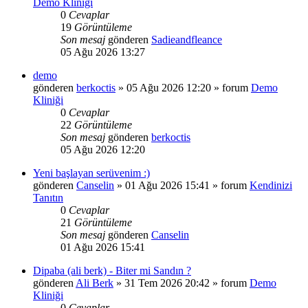
Demo Kliniği
0
Cevaplar
19
Görüntüleme
Son mesaj
gönderen
Sadieandfleance
05 Ağu 2026 13:27
demo
gönderen
berkoctis
»
05 Ağu 2026 12:20
» forum
Demo
Kliniği
0
Cevaplar
22
Görüntüleme
Son mesaj
gönderen
berkoctis
05 Ağu 2026 12:20
Yeni başlayan serüvenim :)
gönderen
Canselin
»
01 Ağu 2026 15:41
» forum
Kendinizi
Tanıtın
0
Cevaplar
21
Görüntüleme
Son mesaj
gönderen
Canselin
01 Ağu 2026 15:41
Dipaba (ali berk) - Biter mi Sandın ?
gönderen
Ali Berk
»
31 Tem 2026 20:42
» forum
Demo
Kliniği
0
Cevaplar