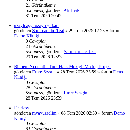
21
Görüntüleme
Son mesaj
gönderen
Ali Berk
31 Tem 2026 20:42
uzaylı aşşa uzaylı yukarı
gönderen
Saruman the Teal
»
29 Tem 2026 12:23
» forum
Demo Kliniği
0
Cevaplar
23
Görüntüleme
Son mesaj
gönderen
Saruman the Teal
29 Tem 2026 12:23
Bilmem Nedendir_Turk Halk Muzigi_Mixing Projesi
gönderen
Emre Sezgin
»
28 Tem 2026 23:59
» forum
Demo
Kliniği
0
Cevaplar
28
Görüntüleme
Son mesaj
gönderen
Emre Sezgin
28 Tem 2026 23:59
Fearless
gönderen
myavuzselim
»
08 Tem 2026 02:30
» forum
Demo
Kliniği
0
Cevaplar
63
Görüntüleme