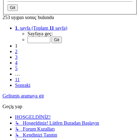
253 uygun sonuç bulundu
1
. sayfa (Toplam
11
sayfa)
Sayfaya geç:
1
2
3
4
5
…
11
Sonraki
Gelişmiş aramaya git
Geçiş yap
HOŞGELDİNİZ!
↳ Hoşgeldiniz! Lütfen Buradan Başlayın
↳ Forum Kuralları
↳ Kendinizi Tanıtın