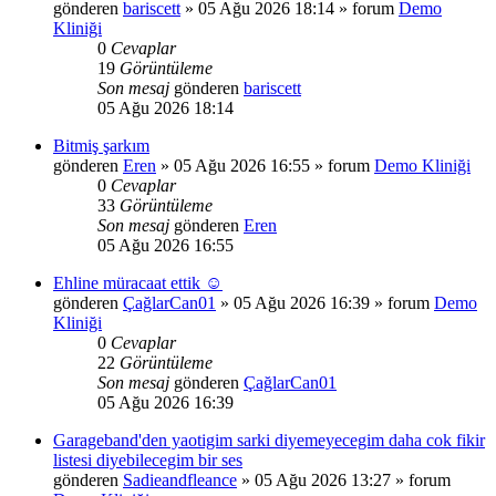
gönderen
bariscett
»
05 Ağu 2026 18:14
» forum
Demo
Kliniği
0
Cevaplar
19
Görüntüleme
Son mesaj
gönderen
bariscett
05 Ağu 2026 18:14
Bitmiş şarkım
gönderen
Eren
»
05 Ağu 2026 16:55
» forum
Demo Kliniği
0
Cevaplar
33
Görüntüleme
Son mesaj
gönderen
Eren
05 Ağu 2026 16:55
Ehline müracaat ettik ☺️
gönderen
ÇağlarCan01
»
05 Ağu 2026 16:39
» forum
Demo
Kliniği
0
Cevaplar
22
Görüntüleme
Son mesaj
gönderen
ÇağlarCan01
05 Ağu 2026 16:39
Garageband'den yaotigim sarki diyemeyecegim daha cok fikir
listesi diyebilecegim bir ses
gönderen
Sadieandfleance
»
05 Ağu 2026 13:27
» forum