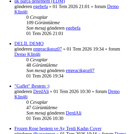
ilk parça denemem (EDM)
gönderen
egebefa
»
01 Tem 2026 21:01
» forum
Demo
Kliniği
0
Cevaplar
109
Görüntüleme
Son mesaj
gönderen
egebefa
01 Tem 2026 21:01
DELİL DEMO
gönderen
emreacikgoz07
»
01 Tem 2026 19:34
» forum
Demo Kliniği
0
Cevaplar
48
Görüntüleme
Son mesaj
gönderen
emreacikgoz07
01 Tem 2026 19:34
"Gaflet" Bestem :)
gönderen
DerdAli
»
01 Tem 2026 10:30
» forum
Demo
Kliniği
0
Cevaplar
47
Görüntüleme
Son mesaj
gönderen
DerdAli
01 Tem 2026 10:30
Frozen Rose bestem ve Ay Tenli Kadın Cover
gönderen
ilhanogmen
»
01 Tem 2026 10:16
» forum
Demo