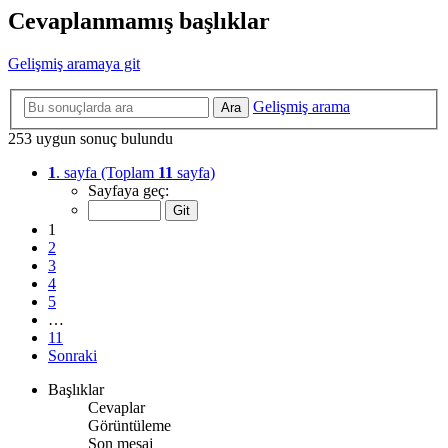
Cevaplanmamış başlıklar
Gelişmiş aramaya git
Gelişmiş arama
Ara
253 uygun sonuç bulundu
1
. sayfa (Toplam
11
sayfa)
Sayfaya geç:
1
2
3
4
5
…
11
Sonraki
Başlıklar
Cevaplar
Görüntüleme
Son mesaj