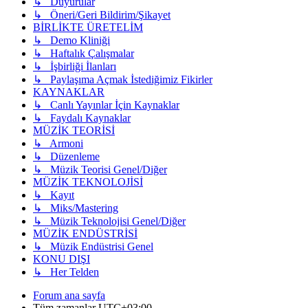
↳ Duyurular
↳ Öneri/Geri Bildirim/Şikayet
BİRLİKTE ÜRETELİM
↳ Demo Kliniği
↳ Haftalık Çalışmalar
↳ İşbirliği İlanları
↳ Paylaşıma Açmak İstediğimiz Fikirler
KAYNAKLAR
↳ Canlı Yayınlar İçin Kaynaklar
↳ Faydalı Kaynaklar
MÜZİK TEORİSİ
↳ Armoni
↳ Düzenleme
↳ Müzik Teorisi Genel/Diğer
MÜZİK TEKNOLOJİSİ
↳ Kayıt
↳ Miks/Mastering
↳ Müzik Teknolojisi Genel/Diğer
MÜZİK ENDÜSTRİSİ
↳ Müzik Endüstrisi Genel
KONU DIŞI
↳ Her Telden
Forum ana sayfa
Tüm zamanlar
UTC+03:00