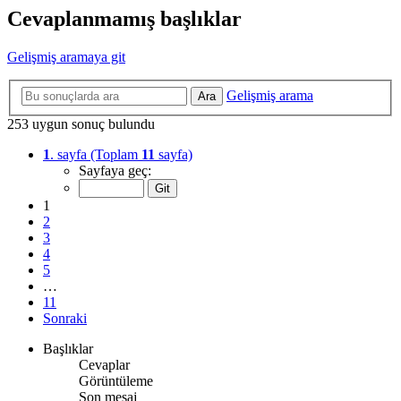
Cevaplanmamış başlıklar
Gelişmiş aramaya git
Gelişmiş arama
Ara
253 uygun sonuç bulundu
1
. sayfa (Toplam
11
sayfa)
Sayfaya geç:
1
2
3
4
5
…
11
Sonraki
Başlıklar
Cevaplar
Görüntüleme
Son mesaj