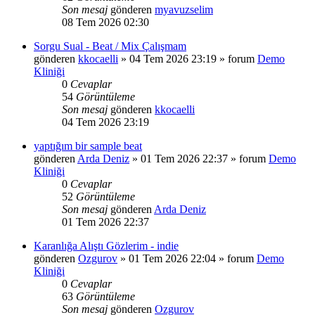
Son mesaj
gönderen
myavuzselim
08 Tem 2026 02:30
Sorgu Sual - Beat / Mix Çalışmam
gönderen
kkocaelli
»
04 Tem 2026 23:19
» forum
Demo
Kliniği
0
Cevaplar
54
Görüntüleme
Son mesaj
gönderen
kkocaelli
04 Tem 2026 23:19
yaptığım bir sample beat
gönderen
Arda Deniz
»
01 Tem 2026 22:37
» forum
Demo
Kliniği
0
Cevaplar
52
Görüntüleme
Son mesaj
gönderen
Arda Deniz
01 Tem 2026 22:37
Karanlığa Alıştı Gözlerim - indie
gönderen
Ozgurov
»
01 Tem 2026 22:04
» forum
Demo
Kliniği
0
Cevaplar
63
Görüntüleme
Son mesaj
gönderen
Ozgurov