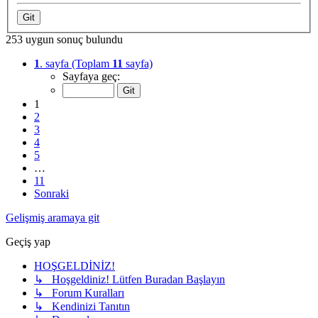
253 uygun sonuç bulundu
1
. sayfa (Toplam
11
sayfa)
Sayfaya geç:
1
2
3
4
5
…
11
Sonraki
Gelişmiş aramaya git
Geçiş yap
HOŞGELDİNİZ!
↳ Hoşgeldiniz! Lütfen Buradan Başlayın
↳ Forum Kuralları
↳ Kendinizi Tanıtın