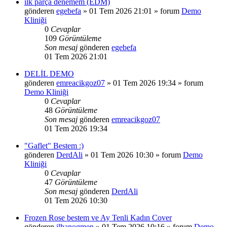
ilk parça denemem (EDM)
gönderen
egebefa
»
01 Tem 2026 21:01
» forum
Demo
Kliniği
0
Cevaplar
109
Görüntüleme
Son mesaj
gönderen
egebefa
01 Tem 2026 21:01
DELİL DEMO
gönderen
emreacikgoz07
»
01 Tem 2026 19:34
» forum
Demo Kliniği
0
Cevaplar
48
Görüntüleme
Son mesaj
gönderen
emreacikgoz07
01 Tem 2026 19:34
"Gaflet" Bestem :)
gönderen
DerdAli
»
01 Tem 2026 10:30
» forum
Demo
Kliniği
0
Cevaplar
47
Görüntüleme
Son mesaj
gönderen
DerdAli
01 Tem 2026 10:30
Frozen Rose bestem ve Ay Tenli Kadın Cover
gönderen
ilhanogmen
»
01 Tem 2026 10:16
» forum
Demo