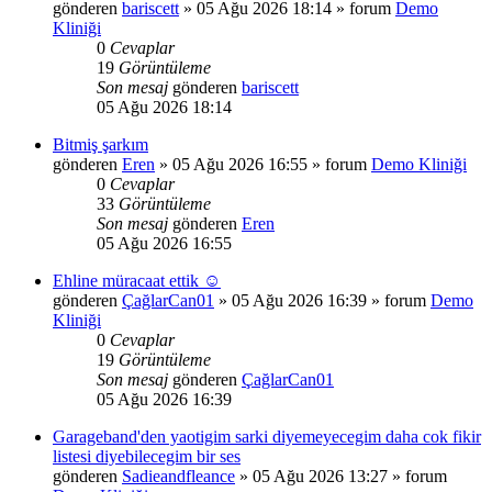
gönderen
bariscett
»
05 Ağu 2026 18:14
» forum
Demo
Kliniği
0
Cevaplar
19
Görüntüleme
Son mesaj
gönderen
bariscett
05 Ağu 2026 18:14
Bitmiş şarkım
gönderen
Eren
»
05 Ağu 2026 16:55
» forum
Demo Kliniği
0
Cevaplar
33
Görüntüleme
Son mesaj
gönderen
Eren
05 Ağu 2026 16:55
Ehline müracaat ettik ☺️
gönderen
ÇağlarCan01
»
05 Ağu 2026 16:39
» forum
Demo
Kliniği
0
Cevaplar
19
Görüntüleme
Son mesaj
gönderen
ÇağlarCan01
05 Ağu 2026 16:39
Garageband'den yaotigim sarki diyemeyecegim daha cok fikir
listesi diyebilecegim bir ses
gönderen
Sadieandfleance
»
05 Ağu 2026 13:27
» forum