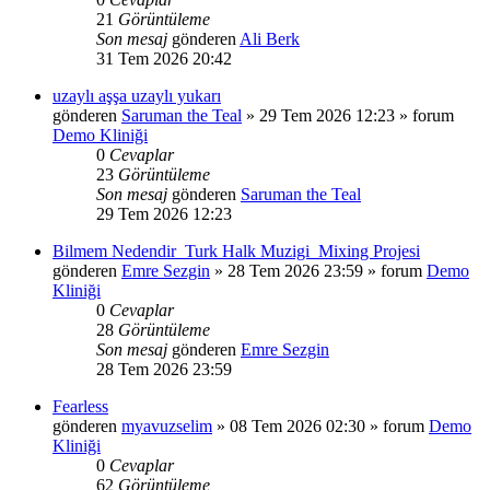
21
Görüntüleme
Son mesaj
gönderen
Ali Berk
31 Tem 2026 20:42
uzaylı aşşa uzaylı yukarı
gönderen
Saruman the Teal
»
29 Tem 2026 12:23
» forum
Demo Kliniği
0
Cevaplar
23
Görüntüleme
Son mesaj
gönderen
Saruman the Teal
29 Tem 2026 12:23
Bilmem Nedendir_Turk Halk Muzigi_Mixing Projesi
gönderen
Emre Sezgin
»
28 Tem 2026 23:59
» forum
Demo
Kliniği
0
Cevaplar
28
Görüntüleme
Son mesaj
gönderen
Emre Sezgin
28 Tem 2026 23:59
Fearless
gönderen
myavuzselim
»
08 Tem 2026 02:30
» forum
Demo
Kliniği
0
Cevaplar
62
Görüntüleme