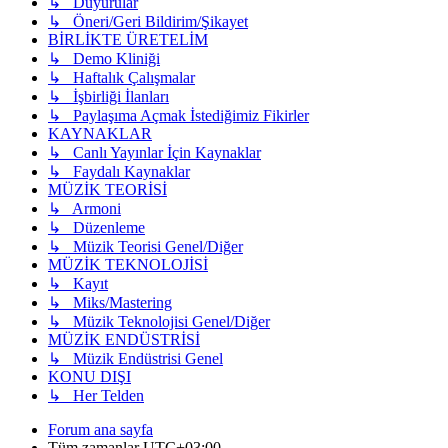
↳ Duyurular
↳ Öneri/Geri Bildirim/Şikayet
BİRLİKTE ÜRETELİM
↳ Demo Kliniği
↳ Haftalık Çalışmalar
↳ İşbirliği İlanları
↳ Paylaşıma Açmak İstediğimiz Fikirler
KAYNAKLAR
↳ Canlı Yayınlar İçin Kaynaklar
↳ Faydalı Kaynaklar
MÜZİK TEORİSİ
↳ Armoni
↳ Düzenleme
↳ Müzik Teorisi Genel/Diğer
MÜZİK TEKNOLOJİSİ
↳ Kayıt
↳ Miks/Mastering
↳ Müzik Teknolojisi Genel/Diğer
MÜZİK ENDÜSTRİSİ
↳ Müzik Endüstrisi Genel
KONU DIŞI
↳ Her Telden
Forum ana sayfa
Tüm zamanlar
UTC+03:00