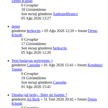
Demo Kliniği
0
Cevaplar
18
Görüntüleme
Son mesaj
gönderen
Sadieandfleance
05 Ağu 2026 13:27
demo
gönderen
berkoctis
»
05 Ağu 2026 12:20
» forum
Demo
Kliniği
0
Cevaplar
17
Görüntüleme
Son mesaj
gönderen
berkoctis
05 Ağu 2026 12:20
Yeni başlayan serüvenim :)
gönderen
Canselin
»
01 Ağu 2026 15:41
» forum
Kendinizi
Tanıtın
0
Cevaplar
19
Görüntüleme
Son mesaj
gönderen
Canselin
01 Ağu 2026 15:41
Dipaba (ali berk) - Biter mi Sandın ?
gönderen
Ali Berk
»
31 Tem 2026 20:42
» forum
Demo
Kliniği
0
Cevaplar