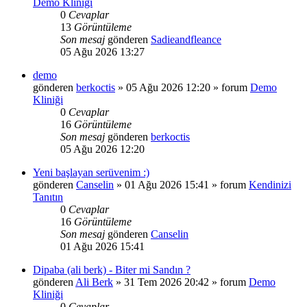
Demo Kliniği
0
Cevaplar
13
Görüntüleme
Son mesaj
gönderen
Sadieandfleance
05 Ağu 2026 13:27
demo
gönderen
berkoctis
»
05 Ağu 2026 12:20
» forum
Demo
Kliniği
0
Cevaplar
16
Görüntüleme
Son mesaj
gönderen
berkoctis
05 Ağu 2026 12:20
Yeni başlayan serüvenim :)
gönderen
Canselin
»
01 Ağu 2026 15:41
» forum
Kendinizi
Tanıtın
0
Cevaplar
16
Görüntüleme
Son mesaj
gönderen
Canselin
01 Ağu 2026 15:41
Dipaba (ali berk) - Biter mi Sandın ?
gönderen
Ali Berk
»
31 Tem 2026 20:42
» forum
Demo
Kliniği
0
Cevaplar