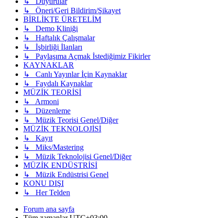
↳ Duyurular
↳ Öneri/Geri Bildirim/Şikayet
BİRLİKTE ÜRETELİM
↳ Demo Kliniği
↳ Haftalık Çalışmalar
↳ İşbirliği İlanları
↳ Paylaşıma Açmak İstediğimiz Fikirler
KAYNAKLAR
↳ Canlı Yayınlar İçin Kaynaklar
↳ Faydalı Kaynaklar
MÜZİK TEORİSİ
↳ Armoni
↳ Düzenleme
↳ Müzik Teorisi Genel/Diğer
MÜZİK TEKNOLOJİSİ
↳ Kayıt
↳ Miks/Mastering
↳ Müzik Teknolojisi Genel/Diğer
MÜZİK ENDÜSTRİSİ
↳ Müzik Endüstrisi Genel
KONU DIŞI
↳ Her Telden
Forum ana sayfa
Tüm zamanlar
UTC+03:00