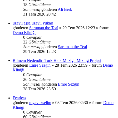
18
Görüntüleme
Son mesaj
gönderen
Ali Berk
31 Tem 2026 20:42
uzaylı aşşa uzaylı yukarı
gönderen
Saruman the Teal
»
29 Tem 2026 12:23
» forum
Demo Kliniği
0
Cevaplar
22
Görüntüleme
Son mesaj
gönderen
Saruman the Teal
29 Tem 2026 12:23
Bilmem Nedendir_Turk Halk Muzigi_Mixing Projesi
gönderen
Emre Sezgin
»
28 Tem 2026 23:59
» forum
Demo
Kliniği
0
Cevaplar
26
Görüntüleme
Son mesaj
gönderen
Emre Sezgin
28 Tem 2026 23:59
Fearless
gönderen
myavuzselim
»
08 Tem 2026 02:30
» forum
Demo
Kliniği
0
Cevaplar
60
Görüntüleme