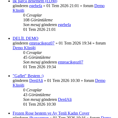
ilk parça denemem (EDM)
gönderen
egebefa
»
01 Tem 2026 21:01
» forum
Demo
Kliniği
0
Cevaplar
108
Görüntüleme
Son mesaj
gönderen
egebefa
01 Tem 2026 21:01
DELİL DEMO
gönderen
emreacikgoz07
»
01 Tem 2026 19:34
» forum
Demo Kliniği
0
Cevaplar
45
Görüntüleme
Son mesaj
gönderen
emreacikgoz07
01 Tem 2026 19:34
"Gaflet" Bestem :)
gönderen
DerdAli
»
01 Tem 2026 10:30
» forum
Demo
Kliniği
0
Cevaplar
43
Görüntüleme
Son mesaj
gönderen
DerdAli
01 Tem 2026 10:30
Frozen Rose bestem ve Ay Tenli Kadın Cover
gönderen
ilhanogmen
»
01 Tem 2026 10:16
» forum
Demo