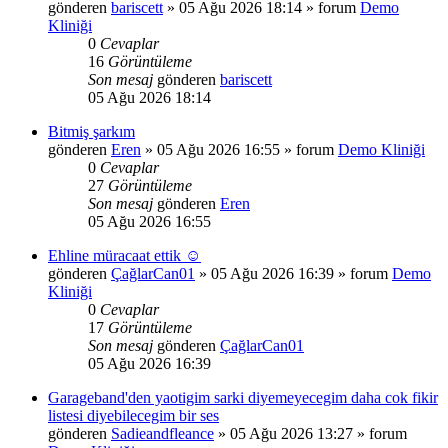
gönderen
bariscett
»
05 Ağu 2026 18:14
» forum
Demo
Kliniği
0
Cevaplar
16
Görüntüleme
Son mesaj
gönderen
bariscett
05 Ağu 2026 18:14
Bitmiş şarkım
gönderen
Eren
»
05 Ağu 2026 16:55
» forum
Demo Kliniği
0
Cevaplar
27
Görüntüleme
Son mesaj
gönderen
Eren
05 Ağu 2026 16:55
Ehline müracaat ettik ☺️
gönderen
ÇağlarCan01
»
05 Ağu 2026 16:39
» forum
Demo
Kliniği
0
Cevaplar
17
Görüntüleme
Son mesaj
gönderen
ÇağlarCan01
05 Ağu 2026 16:39
Garageband'den yaotigim sarki diyemeyecegim daha cok fikir
listesi diyebilecegim bir ses
gönderen
Sadieandfleance
»
05 Ağu 2026 13:27
» forum