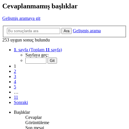
Cevaplanmamış başlıklar
Gelişmiş aramaya git
Gelişmiş arama
Ara
253 uygun sonuç bulundu
1
. sayfa (Toplam
11
sayfa)
Sayfaya geç:
1
2
3
4
5
…
11
Sonraki
Başlıklar
Cevaplar
Görüntüleme
Son mesaj