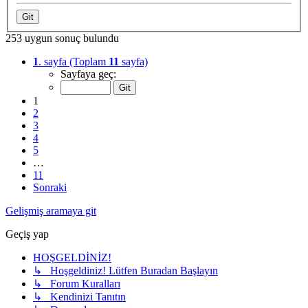
253 uygun sonuç bulundu
1
. sayfa (Toplam
11
sayfa)
Sayfaya geç:
1
2
3
4
5
…
11
Sonraki
Gelişmiş aramaya git
Geçiş yap
HOŞGELDİNİZ!
↳ Hoşgeldiniz! Lütfen Buradan Başlayın
↳ Forum Kuralları
↳ Kendinizi Tanıtın