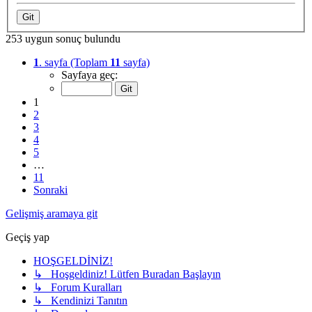
253 uygun sonuç bulundu
1
. sayfa (Toplam
11
sayfa)
Sayfaya geç:
1
2
3
4
5
…
11
Sonraki
Gelişmiş aramaya git
Geçiş yap
HOŞGELDİNİZ!
↳ Hoşgeldiniz! Lütfen Buradan Başlayın
↳ Forum Kuralları
↳ Kendinizi Tanıtın