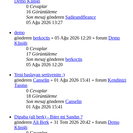
Demo Kliniği
0
Cevaplar
16
Görüntüleme
Son mesaj
gönderen
Sadieandfleance
05 Ağu 2026 13:27
demo
gönderen
berkoctis
»
05 Ağu 2026 12:20
» forum
Demo
Kliniği
0
Cevaplar
17
Görüntüleme
Son mesaj
gönderen
berkoctis
05 Ağu 2026 12:20
Yeni başlayan serüvenim :)
gönderen
Canselin
»
01 Ağu 2026 15:41
» forum
Kendinizi
Tanıtın
0
Cevaplar
18
Görüntüleme
Son mesaj
gönderen
Canselin
01 Ağu 2026 15:41
Dipaba (ali berk) - Biter mi Sandın ?
gönderen
Ali Berk
»
31 Tem 2026 20:42
» forum
Demo
Kliniği
0
Cevaplar