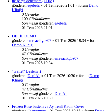
ilk parça denemem (EDM)
gönderen
egebefa
»
01 Tem 2026 21:01
» forum
Demo
Kliniği
0
Cevaplar
109
Görüntüleme
Son mesaj
gönderen
egebefa
01 Tem 2026 21:01
DELİL DEMO
gönderen
emreacikgoz07
»
01 Tem 2026 19:34
» forum
Demo Kliniği
0
Cevaplar
47
Görüntüleme
Son mesaj
gönderen
emreacikgoz07
01 Tem 2026 19:34
"Gaflet" Bestem :)
gönderen
DerdAli
»
01 Tem 2026 10:30
» forum
Demo
Kliniği
0
Cevaplar
47
Görüntüleme
Son mesaj
gönderen
DerdAli
01 Tem 2026 10:30
Frozen Rose bestem ve Ay Tenli Kadın Cover
gönderen
ilhanogmen
»
01 Tem 2026 10:16
» forum
Demo