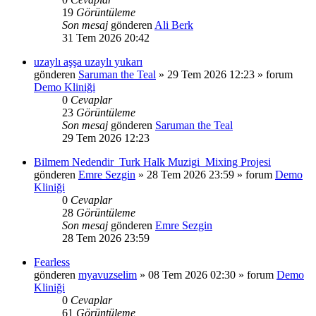
19
Görüntüleme
Son mesaj
gönderen
Ali Berk
31 Tem 2026 20:42
uzaylı aşşa uzaylı yukarı
gönderen
Saruman the Teal
»
29 Tem 2026 12:23
» forum
Demo Kliniği
0
Cevaplar
23
Görüntüleme
Son mesaj
gönderen
Saruman the Teal
29 Tem 2026 12:23
Bilmem Nedendir_Turk Halk Muzigi_Mixing Projesi
gönderen
Emre Sezgin
»
28 Tem 2026 23:59
» forum
Demo
Kliniği
0
Cevaplar
28
Görüntüleme
Son mesaj
gönderen
Emre Sezgin
28 Tem 2026 23:59
Fearless
gönderen
myavuzselim
»
08 Tem 2026 02:30
» forum
Demo
Kliniği
0
Cevaplar
61
Görüntüleme