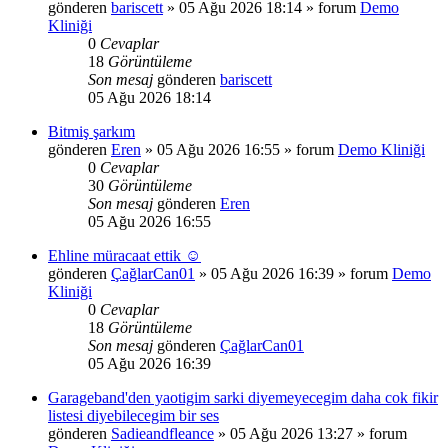
gönderen
bariscett
»
05 Ağu 2026 18:14
» forum
Demo
Kliniği
0
Cevaplar
18
Görüntüleme
Son mesaj
gönderen
bariscett
05 Ağu 2026 18:14
Bitmiş şarkım
gönderen
Eren
»
05 Ağu 2026 16:55
» forum
Demo Kliniği
0
Cevaplar
30
Görüntüleme
Son mesaj
gönderen
Eren
05 Ağu 2026 16:55
Ehline müracaat ettik ☺️
gönderen
ÇağlarCan01
»
05 Ağu 2026 16:39
» forum
Demo
Kliniği
0
Cevaplar
18
Görüntüleme
Son mesaj
gönderen
ÇağlarCan01
05 Ağu 2026 16:39
Garageband'den yaotigim sarki diyemeyecegim daha cok fikir
listesi diyebilecegim bir ses
gönderen
Sadieandfleance
»
05 Ağu 2026 13:27
» forum