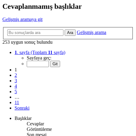
Cevaplanmamış başlıklar
Gelişmiş aramaya git
Gelişmiş arama
Ara
253 uygun sonuç bulundu
1
. sayfa (Toplam
11
sayfa)
Sayfaya geç:
1
2
3
4
5
…
11
Sonraki
Başlıklar
Cevaplar
Görüntüleme
Son mesaj