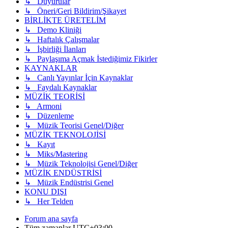
↳ Duyurular
↳ Öneri/Geri Bildirim/Şikayet
BİRLİKTE ÜRETELİM
↳ Demo Kliniği
↳ Haftalık Çalışmalar
↳ İşbirliği İlanları
↳ Paylaşıma Açmak İstediğimiz Fikirler
KAYNAKLAR
↳ Canlı Yayınlar İçin Kaynaklar
↳ Faydalı Kaynaklar
MÜZİK TEORİSİ
↳ Armoni
↳ Düzenleme
↳ Müzik Teorisi Genel/Diğer
MÜZİK TEKNOLOJİSİ
↳ Kayıt
↳ Miks/Mastering
↳ Müzik Teknolojisi Genel/Diğer
MÜZİK ENDÜSTRİSİ
↳ Müzik Endüstrisi Genel
KONU DIŞI
↳ Her Telden
Forum ana sayfa
Tüm zamanlar
UTC+03:00