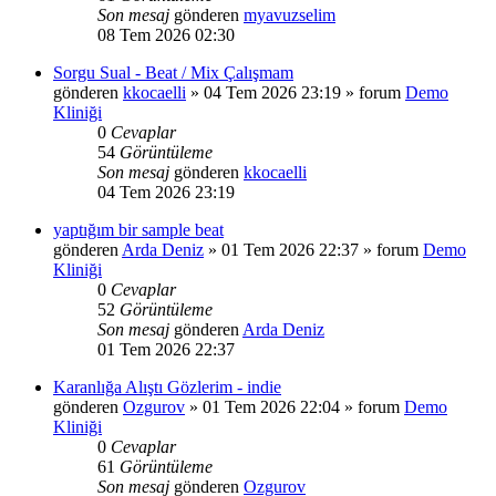
Son mesaj
gönderen
myavuzselim
08 Tem 2026 02:30
Sorgu Sual - Beat / Mix Çalışmam
gönderen
kkocaelli
»
04 Tem 2026 23:19
» forum
Demo
Kliniği
0
Cevaplar
54
Görüntüleme
Son mesaj
gönderen
kkocaelli
04 Tem 2026 23:19
yaptığım bir sample beat
gönderen
Arda Deniz
»
01 Tem 2026 22:37
» forum
Demo
Kliniği
0
Cevaplar
52
Görüntüleme
Son mesaj
gönderen
Arda Deniz
01 Tem 2026 22:37
Karanlığa Alıştı Gözlerim - indie
gönderen
Ozgurov
»
01 Tem 2026 22:04
» forum
Demo
Kliniği
0
Cevaplar
61
Görüntüleme
Son mesaj
gönderen
Ozgurov