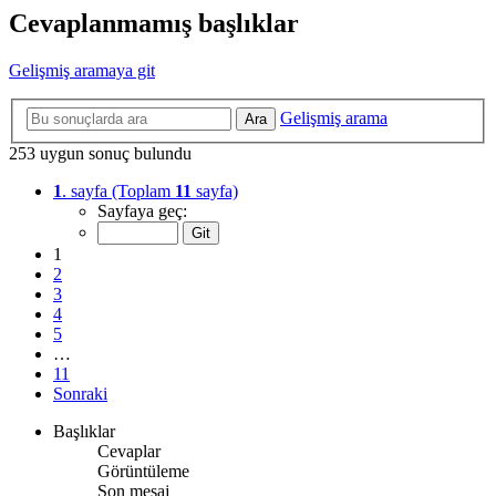
Cevaplanmamış başlıklar
Gelişmiş aramaya git
Gelişmiş arama
Ara
253 uygun sonuç bulundu
1
. sayfa (Toplam
11
sayfa)
Sayfaya geç:
1
2
3
4
5
…
11
Sonraki
Başlıklar
Cevaplar
Görüntüleme
Son mesaj