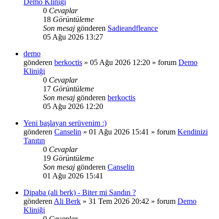
Demo Kliniği
0
Cevaplar
18
Görüntüleme
Son mesaj
gönderen
Sadieandfleance
05 Ağu 2026 13:27
demo
gönderen
berkoctis
»
05 Ağu 2026 12:20
» forum
Demo
Kliniği
0
Cevaplar
17
Görüntüleme
Son mesaj
gönderen
berkoctis
05 Ağu 2026 12:20
Yeni başlayan serüvenim :)
gönderen
Canselin
»
01 Ağu 2026 15:41
» forum
Kendinizi
Tanıtın
0
Cevaplar
19
Görüntüleme
Son mesaj
gönderen
Canselin
01 Ağu 2026 15:41
Dipaba (ali berk) - Biter mi Sandın ?
gönderen
Ali Berk
»
31 Tem 2026 20:42
» forum
Demo
Kliniği
0
Cevaplar