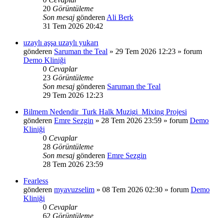
20
Görüntüleme
Son mesaj
gönderen
Ali Berk
31 Tem 2026 20:42
uzaylı aşşa uzaylı yukarı
gönderen
Saruman the Teal
»
29 Tem 2026 12:23
» forum
Demo Kliniği
0
Cevaplar
23
Görüntüleme
Son mesaj
gönderen
Saruman the Teal
29 Tem 2026 12:23
Bilmem Nedendir_Turk Halk Muzigi_Mixing Projesi
gönderen
Emre Sezgin
»
28 Tem 2026 23:59
» forum
Demo
Kliniği
0
Cevaplar
28
Görüntüleme
Son mesaj
gönderen
Emre Sezgin
28 Tem 2026 23:59
Fearless
gönderen
myavuzselim
»
08 Tem 2026 02:30
» forum
Demo
Kliniği
0
Cevaplar
62
Görüntüleme