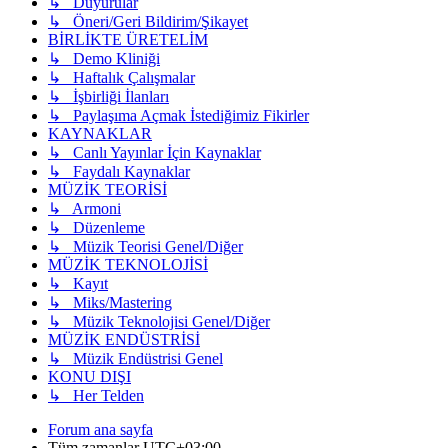
↳ Duyurular
↳ Öneri/Geri Bildirim/Şikayet
BİRLİKTE ÜRETELİM
↳ Demo Kliniği
↳ Haftalık Çalışmalar
↳ İşbirliği İlanları
↳ Paylaşıma Açmak İstediğimiz Fikirler
KAYNAKLAR
↳ Canlı Yayınlar İçin Kaynaklar
↳ Faydalı Kaynaklar
MÜZİK TEORİSİ
↳ Armoni
↳ Düzenleme
↳ Müzik Teorisi Genel/Diğer
MÜZİK TEKNOLOJİSİ
↳ Kayıt
↳ Miks/Mastering
↳ Müzik Teknolojisi Genel/Diğer
MÜZİK ENDÜSTRİSİ
↳ Müzik Endüstrisi Genel
KONU DIŞI
↳ Her Telden
Forum ana sayfa
Tüm zamanlar
UTC+03:00