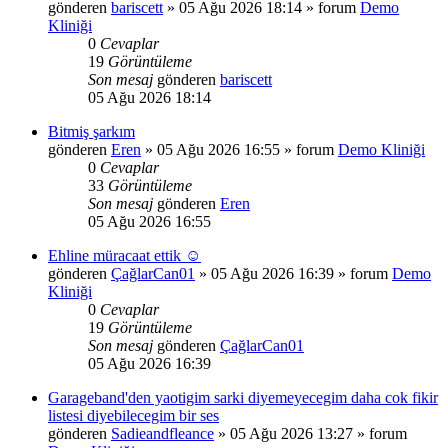
gönderen
bariscett
»
05 Ağu 2026 18:14
» forum
Demo
Kliniği
0
Cevaplar
19
Görüntüleme
Son mesaj
gönderen
bariscett
05 Ağu 2026 18:14
Bitmiş şarkım
gönderen
Eren
»
05 Ağu 2026 16:55
» forum
Demo Kliniği
0
Cevaplar
33
Görüntüleme
Son mesaj
gönderen
Eren
05 Ağu 2026 16:55
Ehline müracaat ettik ☺️
gönderen
ÇağlarCan01
»
05 Ağu 2026 16:39
» forum
Demo
Kliniği
0
Cevaplar
19
Görüntüleme
Son mesaj
gönderen
ÇağlarCan01
05 Ağu 2026 16:39
Garageband'den yaotigim sarki diyemeyecegim daha cok fikir
listesi diyebilecegim bir ses
gönderen
Sadieandfleance
»
05 Ağu 2026 13:27
» forum