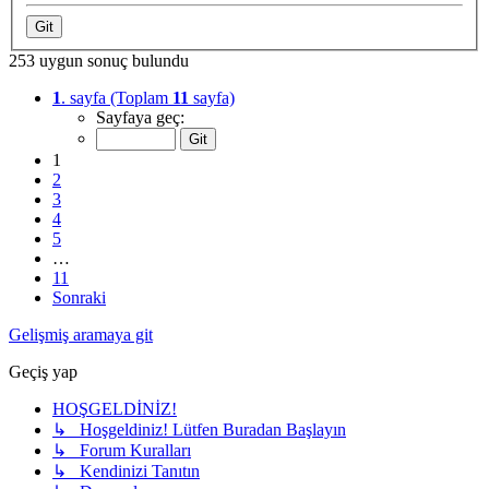
253 uygun sonuç bulundu
1
. sayfa (Toplam
11
sayfa)
Sayfaya geç:
1
2
3
4
5
…
11
Sonraki
Gelişmiş aramaya git
Geçiş yap
HOŞGELDİNİZ!
↳ Hoşgeldiniz! Lütfen Buradan Başlayın
↳ Forum Kuralları
↳ Kendinizi Tanıtın