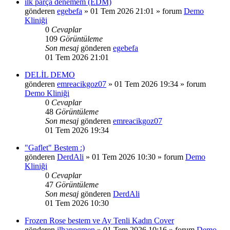
ilk parça denemem (EDM)
gönderen
egebefa
»
01 Tem 2026 21:01
» forum
Demo
Kliniği
0
Cevaplar
109
Görüntüleme
Son mesaj
gönderen
egebefa
01 Tem 2026 21:01
DELİL DEMO
gönderen
emreacikgoz07
»
01 Tem 2026 19:34
» forum
Demo Kliniği
0
Cevaplar
48
Görüntüleme
Son mesaj
gönderen
emreacikgoz07
01 Tem 2026 19:34
"Gaflet" Bestem :)
gönderen
DerdAli
»
01 Tem 2026 10:30
» forum
Demo
Kliniği
0
Cevaplar
47
Görüntüleme
Son mesaj
gönderen
DerdAli
01 Tem 2026 10:30
Frozen Rose bestem ve Ay Tenli Kadın Cover
gönderen
ilhanogmen
»
01 Tem 2026 10:16
» forum
Demo