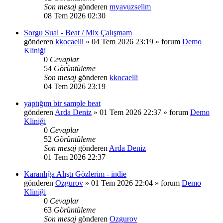
Son mesaj
gönderen
myavuzselim
08 Tem 2026 02:30
Sorgu Sual - Beat / Mix Çalışmam
gönderen
kkocaelli
»
04 Tem 2026 23:19
» forum
Demo
Kliniği
0
Cevaplar
54
Görüntüleme
Son mesaj
gönderen
kkocaelli
04 Tem 2026 23:19
yaptığım bir sample beat
gönderen
Arda Deniz
»
01 Tem 2026 22:37
» forum
Demo
Kliniği
0
Cevaplar
52
Görüntüleme
Son mesaj
gönderen
Arda Deniz
01 Tem 2026 22:37
Karanlığa Alıştı Gözlerim - indie
gönderen
Ozgurov
»
01 Tem 2026 22:04
» forum
Demo
Kliniği
0
Cevaplar
63
Görüntüleme
Son mesaj
gönderen
Ozgurov