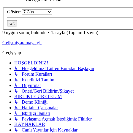
Göster:
9 uygun sonuç bulundu •
1
. sayfa (Toplam
1
sayfa)
Gelişmiş aramaya git
Geçiş yap
HOŞGELDİNİZ!
↳ Hoşgeldiniz! Lütfen Buradan Başlayın
↳ Forum Kuralları
↳ Kendinizi Tanıtın
↳ Duyurular
↳ Öneri/Geri Bildirim/Şikayet
BİRLİKTE ÜRETELİM
↳ Demo Kliniği
↳ Haftalık Çalışmalar
↳ İşbirliği İlanları
↳ Paylaşıma Açmak İstediğimiz Fikirler
KAYNAKLAR
↳ Canlı Yayınlar İçin Kaynaklar