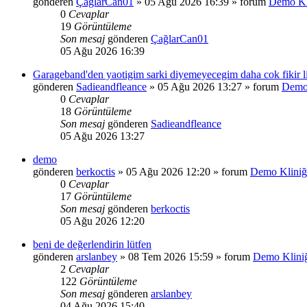
gönderen
ÇağlarCan01
»
05 Ağu 2026 16:39
» forum
Demo Kl
0
Cevaplar
19
Görüntüleme
Son mesaj
gönderen
ÇağlarCan01
05 Ağu 2026 16:39
Garageband'den yaotigim sarki diyemeyecegim daha cok fikir lis
gönderen
Sadieandfleance
»
05 Ağu 2026 13:27
» forum
Demo 
0
Cevaplar
18
Görüntüleme
Son mesaj
gönderen
Sadieandfleance
05 Ağu 2026 13:27
demo
gönderen
berkoctis
»
05 Ağu 2026 12:20
» forum
Demo Kliniğ
0
Cevaplar
17
Görüntüleme
Son mesaj
gönderen
berkoctis
05 Ağu 2026 12:20
beni de değerlendirin lütfen
gönderen
arslanbey
»
08 Tem 2026 15:59
» forum
Demo Klini
2
Cevaplar
122
Görüntüleme
Son mesaj
gönderen
arslanbey
04 Ağu 2026 15:40