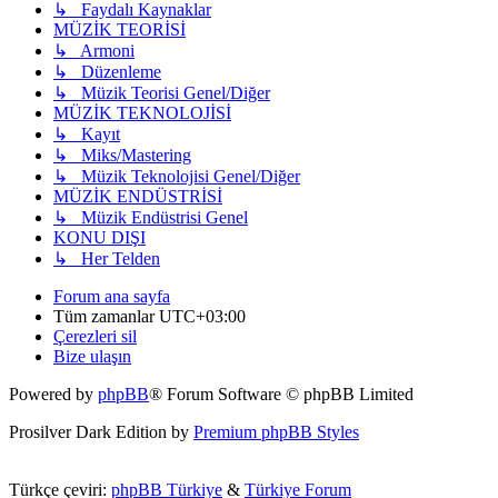
↳ Faydalı Kaynaklar
MÜZİK TEORİSİ
↳ Armoni
↳ Düzenleme
↳ Müzik Teorisi Genel/Diğer
MÜZİK TEKNOLOJİSİ
↳ Kayıt
↳ Miks/Mastering
↳ Müzik Teknolojisi Genel/Diğer
MÜZİK ENDÜSTRİSİ
↳ Müzik Endüstrisi Genel
KONU DIŞI
↳ Her Telden
Forum ana sayfa
Tüm zamanlar
UTC+03:00
Çerezleri sil
Bize ulaşın
Powered by
phpBB
® Forum Software © phpBB Limited
Prosilver Dark Edition by
Premium phpBB Styles
Türkçe çeviri:
phpBB Türkiye
&
Türkiye Forum