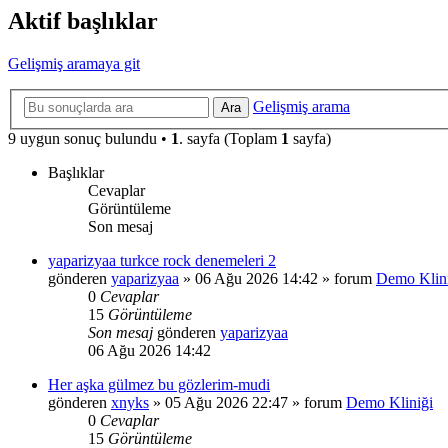
Aktif başlıklar
Gelişmiş aramaya git
Gelişmiş arama
Ara
9 uygun sonuç bulundu •
1
. sayfa (Toplam
1
sayfa)
Başlıklar
Cevaplar
Görüntüleme
Son mesaj
yaparizyaa turkce rock denemeleri 2
gönderen
yaparizyaa
»
06 Ağu 2026 14:42
» forum
Demo Klin
0
Cevaplar
15
Görüntüleme
Son mesaj
gönderen
yaparizyaa
06 Ağu 2026 14:42
Her aşka gülmez bu gözlerim-mudi
gönderen
xnyks
»
05 Ağu 2026 22:47
» forum
Demo Kliniği
0
Cevaplar
15
Görüntüleme