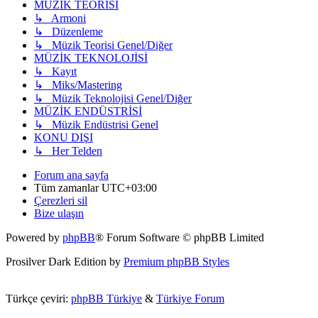
MÜZİK TEORİSİ
↳ Armoni
↳ Düzenleme
↳ Müzik Teorisi Genel/Diğer
MÜZİK TEKNOLOJİSİ
↳ Kayıt
↳ Miks/Mastering
↳ Müzik Teknolojisi Genel/Diğer
MÜZİK ENDÜSTRİSİ
↳ Müzik Endüstrisi Genel
KONU DIŞI
↳ Her Telden
Forum ana sayfa
Tüm zamanlar
UTC+03:00
Çerezleri sil
Bize ulaşın
Powered by
phpBB
® Forum Software © phpBB Limited
Prosilver Dark Edition by
Premium phpBB Styles
Türkçe çeviri:
phpBB Türkiye
&
Türkiye Forum