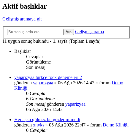
Aktif başlıklar
Gelişmiş aramaya git
Gelişmiş arama
Ara
11 uygun sonuç bulundu •
1
. sayfa (Toplam
1
sayfa)
Başlıklar
Cevaplar
Görüntüleme
Son mesaj
yaparizyaa turkce rock denemeleri 2
gönderen
yaparizyaa
»
06 Ağu 2026 14:42
» forum
Demo
Kliniği
0
Cevaplar
6
Görüntüleme
Son mesaj
gönderen
yaparizyaa
06 Ağu 2026 14:42
Her aşka gülmez bu gözlerim-mudi
gönderen
xnyks
»
05 Ağu 2026 22:47
» forum
Demo Kliniği
0
Cevaplar