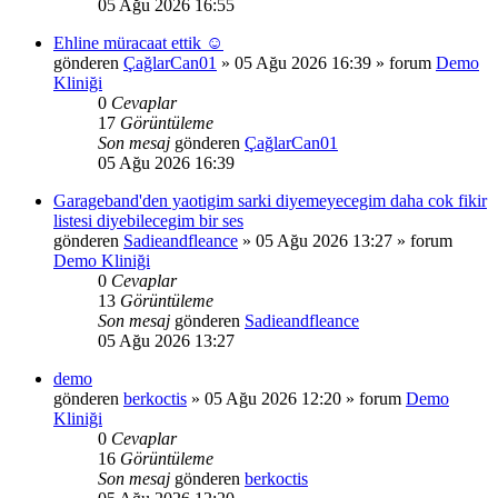
05 Ağu 2026 16:55
Ehline müracaat ettik ☺️
gönderen
ÇağlarCan01
»
05 Ağu 2026 16:39
» forum
Demo
Kliniği
0
Cevaplar
17
Görüntüleme
Son mesaj
gönderen
ÇağlarCan01
05 Ağu 2026 16:39
Garageband'den yaotigim sarki diyemeyecegim daha cok fikir
listesi diyebilecegim bir ses
gönderen
Sadieandfleance
»
05 Ağu 2026 13:27
» forum
Demo Kliniği
0
Cevaplar
13
Görüntüleme
Son mesaj
gönderen
Sadieandfleance
05 Ağu 2026 13:27
demo
gönderen
berkoctis
»
05 Ağu 2026 12:20
» forum
Demo
Kliniği
0
Cevaplar
16
Görüntüleme
Son mesaj
gönderen
berkoctis