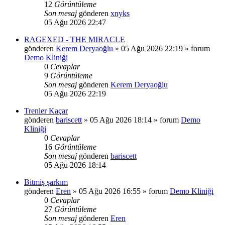
12
Görüntüleme
Son mesaj
gönderen
xnyks
05 Ağu 2026 22:47
RAGEXED - THE MIRACLE
gönderen
Kerem Deryaoğlu
»
05 Ağu 2026 22:19
» forum
Demo Kliniği
0
Cevaplar
9
Görüntüleme
Son mesaj
gönderen
Kerem Deryaoğlu
05 Ağu 2026 22:19
Trenler Kaçar
gönderen
bariscett
»
05 Ağu 2026 18:14
» forum
Demo
Kliniği
0
Cevaplar
16
Görüntüleme
Son mesaj
gönderen
bariscett
05 Ağu 2026 18:14
Bitmiş şarkım
gönderen
Eren
»
05 Ağu 2026 16:55
» forum
Demo Kliniği
0
Cevaplar
27
Görüntüleme
Son mesaj
gönderen
Eren