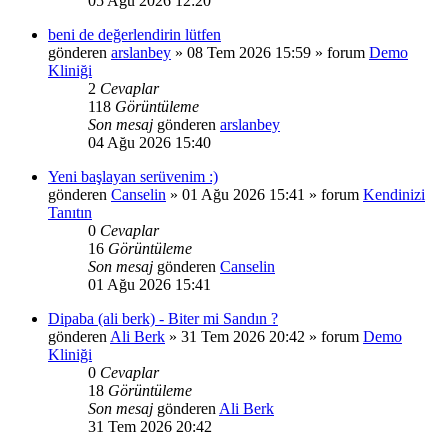
05 Ağu 2026 12:20
beni de değerlendirin lütfen
gönderen
arslanbey
»
08 Tem 2026 15:59
» forum
Demo
Kliniği
2
Cevaplar
118
Görüntüleme
Son mesaj
gönderen
arslanbey
04 Ağu 2026 15:40
Yeni başlayan serüvenim :)
gönderen
Canselin
»
01 Ağu 2026 15:41
» forum
Kendinizi
Tanıtın
0
Cevaplar
16
Görüntüleme
Son mesaj
gönderen
Canselin
01 Ağu 2026 15:41
Dipaba (ali berk) - Biter mi Sandın ?
gönderen
Ali Berk
»
31 Tem 2026 20:42
» forum
Demo
Kliniği
0
Cevaplar
18
Görüntüleme
Son mesaj
gönderen
Ali Berk
31 Tem 2026 20:42