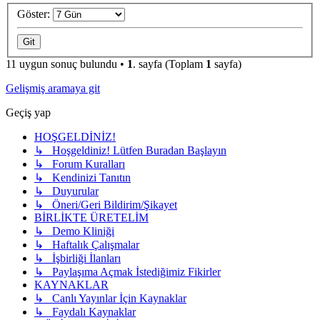
Göster:
11 uygun sonuç bulundu •
1
. sayfa (Toplam
1
sayfa)
Gelişmiş aramaya git
Geçiş yap
HOŞGELDİNİZ!
↳ Hoşgeldiniz! Lütfen Buradan Başlayın
↳ Forum Kuralları
↳ Kendinizi Tanıtın
↳ Duyurular
↳ Öneri/Geri Bildirim/Şikayet
BİRLİKTE ÜRETELİM
↳ Demo Kliniği
↳ Haftalık Çalışmalar
↳ İşbirliği İlanları
↳ Paylaşıma Açmak İstediğimiz Fikirler
KAYNAKLAR
↳ Canlı Yayınlar İçin Kaynaklar
↳ Faydalı Kaynaklar