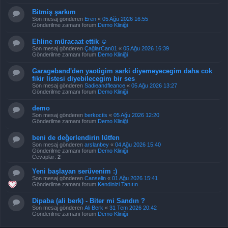
Bitmiş şarkım
Son mesaj gönderen
Eren
«
05 Ağu 2026 16:55
Gönderilme zamanı forum
Demo Kliniği
Ehline müracaat ettik ☺️
Son mesaj gönderen
ÇağlarCan01
«
05 Ağu 2026 16:39
Gönderilme zamanı forum
Demo Kliniği
Garageband'den yaotigim sarki diyemeyecegim daha cok
fikir listesi diyebilecegim bir ses
Son mesaj gönderen
Sadieandfleance
«
05 Ağu 2026 13:27
Gönderilme zamanı forum
Demo Kliniği
demo
Son mesaj gönderen
berkoctis
«
05 Ağu 2026 12:20
Gönderilme zamanı forum
Demo Kliniği
beni de değerlendirin lütfen
Son mesaj gönderen
arslanbey
«
04 Ağu 2026 15:40
Gönderilme zamanı forum
Demo Kliniği
Cevaplar:
2
Yeni başlayan serüvenim :)
Son mesaj gönderen
Canselin
«
01 Ağu 2026 15:41
Gönderilme zamanı forum
Kendinizi Tanıtın
Dipaba (ali berk) - Biter mi Sandın ?
Son mesaj gönderen
Ali Berk
«
31 Tem 2026 20:42
Gönderilme zamanı forum
Demo Kliniği