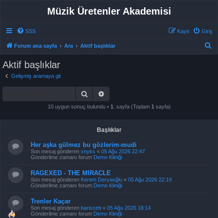
Müzik Üretenler Akademisi
SSS
Kayıt
Giriş
A
Forum ana sayfa
Ara
Aktif başlıklar
r
Aktif başlıklar
a
Gelişmiş aramaya git
Ara
Gelişmiş arama
10 uygun sonuç bulundu •
1
. sayfa (Toplam
1
sayfa)
Başlıklar
Her aşka gülmez bu gözlerim-mudi
Son mesaj gönderen
xnyks
«
05 Ağu 2026 22:47
Gönderilme zamanı forum
Demo Kliniği
RAGEXED - THE MIRACLE
Son mesaj gönderen
Kerem Deryaoğlu
«
05 Ağu 2026 22:19
Gönderilme zamanı forum
Demo Kliniği
Trenler Kaçar
Son mesaj gönderen
bariscett
«
05 Ağu 2026 18:14
Gönderilme zamanı forum
Demo Kliniği