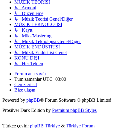
MÜZİK TEORİSİ
↳ Armoni
↳ Düzenleme
↳ Müzik Teorisi Genel/Diğer
MÜZİK TEKNOLOJİSİ
↳ Kayıt
↳ Miks/Mastering
↳ Müzik Teknolojisi Genel/Diğer
MÜZİK ENDÜSTRİSİ
↳ Müzik Endüstrisi Genel
KONU DIŞI
↳ Her Telden
Forum ana sayfa
Tüm zamanlar
UTC+03:00
Çerezleri sil
Bize ulaşın
Powered by
phpBB
® Forum Software © phpBB Limited
Prosilver Dark Edition by
Premium phpBB Styles
Türkçe çeviri:
phpBB Türkiye
&
Türkiye Forum