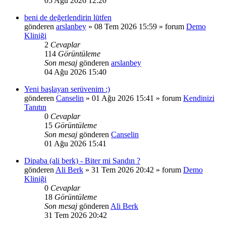
05 Ağu 2026 12:20
beni de değerlendirin lütfen
gönderen
arslanbey
»
08 Tem 2026 15:59
» forum
Demo
Kliniği
2
Cevaplar
114
Görüntüleme
Son mesaj
gönderen
arslanbey
04 Ağu 2026 15:40
Yeni başlayan serüvenim :)
gönderen
Canselin
»
01 Ağu 2026 15:41
» forum
Kendinizi
Tanıtın
0
Cevaplar
15
Görüntüleme
Son mesaj
gönderen
Canselin
01 Ağu 2026 15:41
Dipaba (ali berk) - Biter mi Sandın ?
gönderen
Ali Berk
»
31 Tem 2026 20:42
» forum
Demo
Kliniği
0
Cevaplar
18
Görüntüleme
Son mesaj
gönderen
Ali Berk
31 Tem 2026 20:42