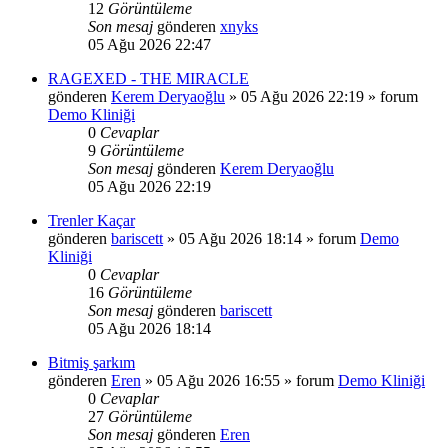
12
Görüntüleme
Son mesaj
gönderen
xnyks
05 Ağu 2026 22:47
RAGEXED - THE MIRACLE
gönderen
Kerem Deryaoğlu
»
05 Ağu 2026 22:19
» forum
Demo Kliniği
0
Cevaplar
9
Görüntüleme
Son mesaj
gönderen
Kerem Deryaoğlu
05 Ağu 2026 22:19
Trenler Kaçar
gönderen
bariscett
»
05 Ağu 2026 18:14
» forum
Demo
Kliniği
0
Cevaplar
16
Görüntüleme
Son mesaj
gönderen
bariscett
05 Ağu 2026 18:14
Bitmiş şarkım
gönderen
Eren
»
05 Ağu 2026 16:55
» forum
Demo Kliniği
0
Cevaplar
27
Görüntüleme
Son mesaj
gönderen
Eren