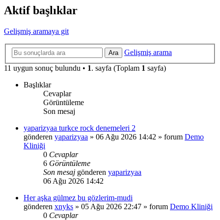
Aktif başlıklar
Gelişmiş aramaya git
Gelişmiş arama
Ara
11 uygun sonuç bulundu •
1
. sayfa (Toplam
1
sayfa)
Başlıklar
Cevaplar
Görüntüleme
Son mesaj
yaparizyaa turkce rock denemeleri 2
gönderen
yaparizyaa
»
06 Ağu 2026 14:42
» forum
Demo
Kliniği
0
Cevaplar
6
Görüntüleme
Son mesaj
gönderen
yaparizyaa
06 Ağu 2026 14:42
Her aşka gülmez bu gözlerim-mudi
gönderen
xnyks
»
05 Ağu 2026 22:47
» forum
Demo Kliniği
0
Cevaplar