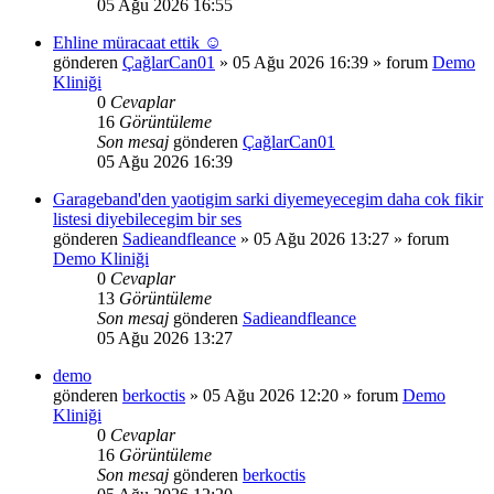
05 Ağu 2026 16:55
Ehline müracaat ettik ☺️
gönderen
ÇağlarCan01
»
05 Ağu 2026 16:39
» forum
Demo
Kliniği
0
Cevaplar
16
Görüntüleme
Son mesaj
gönderen
ÇağlarCan01
05 Ağu 2026 16:39
Garageband'den yaotigim sarki diyemeyecegim daha cok fikir
listesi diyebilecegim bir ses
gönderen
Sadieandfleance
»
05 Ağu 2026 13:27
» forum
Demo Kliniği
0
Cevaplar
13
Görüntüleme
Son mesaj
gönderen
Sadieandfleance
05 Ağu 2026 13:27
demo
gönderen
berkoctis
»
05 Ağu 2026 12:20
» forum
Demo
Kliniği
0
Cevaplar
16
Görüntüleme
Son mesaj
gönderen
berkoctis