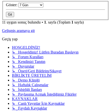
Göster:
11 uygun sonuç bulundu •
1
. sayfa (Toplam
1
sayfa)
Gelişmiş aramaya git
Geçiş yap
HOŞGELDİNİZ!
↳ Hoşgeldiniz! Lütfen Buradan Başlayın
↳ Forum Kuralları
↳ Kendinizi Tanıtın
↳ Duyurular
↳ Öneri/Geri Bildirim/Şikayet
BİRLİKTE ÜRETELİM
↳ Demo Kliniği
↳ Haftalık Çalışmalar
↳ İşbirliği İlanları
↳ Paylaşıma Açmak İstediğimiz Fikirler
KAYNAKLAR
↳ Canlı Yayınlar İçin Kaynaklar
↳ Faydalı Kaynaklar