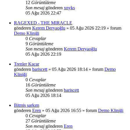
12
Görüntüleme
Son mesaj
gönderen
xnyks
05 Ağu 2026 22:47
RAGEXED - THE MIRACLE
gönderen
Kerem Deryaoğlu
»
05 Ağu 2026 22:19
» forum
Demo Kliniği
0
Cevaplar
9
Görüntüleme
Son mesaj
gönderen
Kerem Deryaoğlu
05 Ağu 2026 22:19
Trenler Kaçar
gönderen
bariscett
»
05 Ağu 2026 18:14
» forum
Demo
Kliniği
0
Cevaplar
16
Görüntüleme
Son mesaj
gönderen
bariscett
05 Ağu 2026 18:14
Bitmiş şarkım
gönderen
Eren
»
05 Ağu 2026 16:55
» forum
Demo Kliniği
0
Cevaplar
27
Görüntüleme
Son mesaj
gönderen
Eren