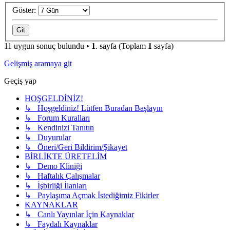
Göster:
11 uygun sonuç bulundu •
1
. sayfa (Toplam
1
sayfa)
Gelişmiş aramaya git
Geçiş yap
HOŞGELDİNİZ!
↳ Hoşgeldiniz! Lütfen Buradan Başlayın
↳ Forum Kuralları
↳ Kendinizi Tanıtın
↳ Duyurular
↳ Öneri/Geri Bildirim/Şikayet
BİRLİKTE ÜRETELİM
↳ Demo Kliniği
↳ Haftalık Çalışmalar
↳ İşbirliği İlanları
↳ Paylaşıma Açmak İstediğimiz Fikirler
KAYNAKLAR
↳ Canlı Yayınlar İçin Kaynaklar
↳ Faydalı Kaynaklar