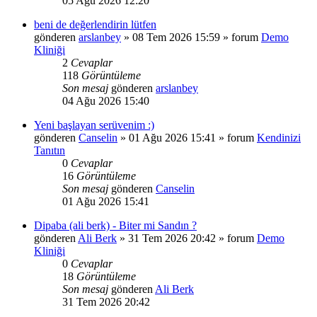
05 Ağu 2026 12:20
beni de değerlendirin lütfen
gönderen
arslanbey
»
08 Tem 2026 15:59
» forum
Demo
Kliniği
2
Cevaplar
118
Görüntüleme
Son mesaj
gönderen
arslanbey
04 Ağu 2026 15:40
Yeni başlayan serüvenim :)
gönderen
Canselin
»
01 Ağu 2026 15:41
» forum
Kendinizi
Tanıtın
0
Cevaplar
16
Görüntüleme
Son mesaj
gönderen
Canselin
01 Ağu 2026 15:41
Dipaba (ali berk) - Biter mi Sandın ?
gönderen
Ali Berk
»
31 Tem 2026 20:42
» forum
Demo
Kliniği
0
Cevaplar
18
Görüntüleme
Son mesaj
gönderen
Ali Berk
31 Tem 2026 20:42