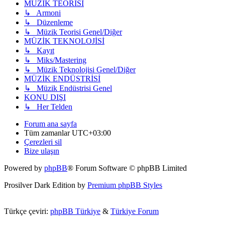
MÜZİK TEORİSİ
↳ Armoni
↳ Düzenleme
↳ Müzik Teorisi Genel/Diğer
MÜZİK TEKNOLOJİSİ
↳ Kayıt
↳ Miks/Mastering
↳ Müzik Teknolojisi Genel/Diğer
MÜZİK ENDÜSTRİSİ
↳ Müzik Endüstrisi Genel
KONU DIŞI
↳ Her Telden
Forum ana sayfa
Tüm zamanlar
UTC+03:00
Çerezleri sil
Bize ulaşın
Powered by
phpBB
® Forum Software © phpBB Limited
Prosilver Dark Edition by
Premium phpBB Styles
Türkçe çeviri:
phpBB Türkiye
&
Türkiye Forum