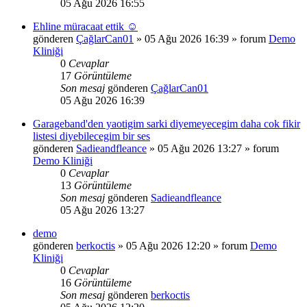
05 Ağu 2026 16:55
Ehline müracaat ettik ☺️
gönderen
ÇağlarCan01
»
05 Ağu 2026 16:39
» forum
Demo
Kliniği
0
Cevaplar
17
Görüntüleme
Son mesaj
gönderen
ÇağlarCan01
05 Ağu 2026 16:39
Garageband'den yaotigim sarki diyemeyecegim daha cok fikir
listesi diyebilecegim bir ses
gönderen
Sadieandfleance
»
05 Ağu 2026 13:27
» forum
Demo Kliniği
0
Cevaplar
13
Görüntüleme
Son mesaj
gönderen
Sadieandfleance
05 Ağu 2026 13:27
demo
gönderen
berkoctis
»
05 Ağu 2026 12:20
» forum
Demo
Kliniği
0
Cevaplar
16
Görüntüleme
Son mesaj
gönderen
berkoctis