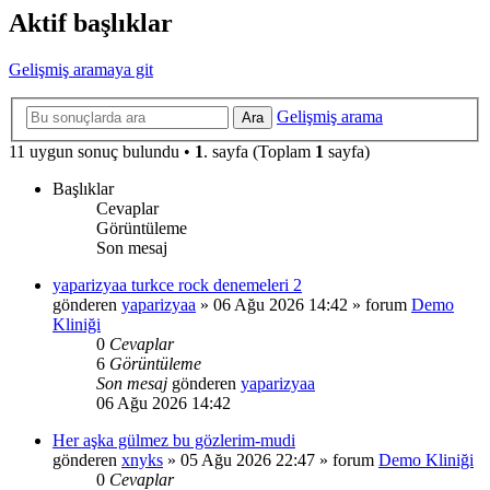
Aktif başlıklar
Gelişmiş aramaya git
Gelişmiş arama
Ara
11 uygun sonuç bulundu •
1
. sayfa (Toplam
1
sayfa)
Başlıklar
Cevaplar
Görüntüleme
Son mesaj
yaparizyaa turkce rock denemeleri 2
gönderen
yaparizyaa
»
06 Ağu 2026 14:42
» forum
Demo
Kliniği
0
Cevaplar
6
Görüntüleme
Son mesaj
gönderen
yaparizyaa
06 Ağu 2026 14:42
Her aşka gülmez bu gözlerim-mudi
gönderen
xnyks
»
05 Ağu 2026 22:47
» forum
Demo Kliniği
0
Cevaplar