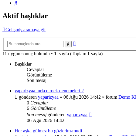
Ara
Aktif başlıklar
Gelişmiş aramaya git
Gelişmiş
Ara
arama
11 uygun sonuç bulundu •
1
. sayfa (Toplam
1
sayfa)
Başlıklar
Cevaplar
Görüntüleme
Son mesaj
yaparizyaa turkce rock denemeleri 2
gönderen
yaparizyaa
»
06 Ağu 2026 14:42
» forum
Demo Kli
0
Cevaplar
6
Görüntüleme
Son mesaj
gönderen
yaparizyaa
06 Ağu 2026 14:42
Her aşka gülmez bu gözlerim-mudi