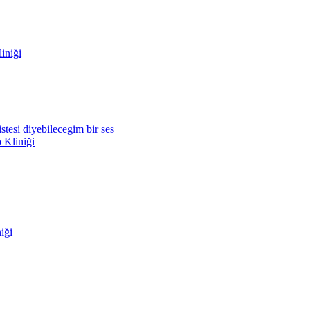
iniği
tesi diyebilecegim bir ses
Kliniği
iği