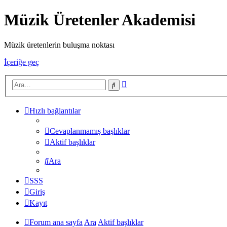
Müzik Üretenler Akademisi
Müzik üretenlerin buluşma noktası
İçeriğe geç
Gelişmiş
Ara
arama
Hızlı bağlantılar
Cevaplanmamış başlıklar
Aktif başlıklar
Ara
SSS
Giriş
Kayıt
Forum ana sayfa
Ara
Aktif başlıklar