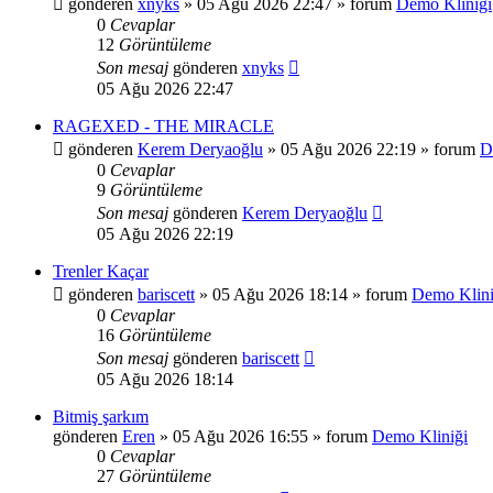
gönderen
xnyks
»
05 Ağu 2026 22:47
» forum
Demo Kliniği
0
Cevaplar
12
Görüntüleme
Son mesaj
gönderen
xnyks
05 Ağu 2026 22:47
RAGEXED - THE MIRACLE
gönderen
Kerem Deryaoğlu
»
05 Ağu 2026 22:19
» forum
D
0
Cevaplar
9
Görüntüleme
Son mesaj
gönderen
Kerem Deryaoğlu
05 Ağu 2026 22:19
Trenler Kaçar
gönderen
bariscett
»
05 Ağu 2026 18:14
» forum
Demo Klini
0
Cevaplar
16
Görüntüleme
Son mesaj
gönderen
bariscett
05 Ağu 2026 18:14
Bitmiş şarkım
gönderen
Eren
»
05 Ağu 2026 16:55
» forum
Demo Kliniği
0
Cevaplar
27
Görüntüleme