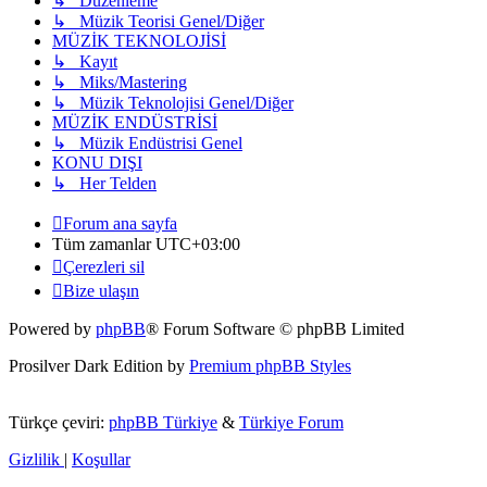
↳ Düzenleme
↳ Müzik Teorisi Genel/Diğer
MÜZİK TEKNOLOJİSİ
↳ Kayıt
↳ Miks/Mastering
↳ Müzik Teknolojisi Genel/Diğer
MÜZİK ENDÜSTRİSİ
↳ Müzik Endüstrisi Genel
KONU DIŞI
↳ Her Telden
Forum ana sayfa
Tüm zamanlar
UTC+03:00
Çerezleri sil
Bize ulaşın
Powered by
phpBB
® Forum Software © phpBB Limited
Prosilver Dark Edition by
Premium phpBB Styles
Türkçe çeviri:
phpBB Türkiye
&
Türkiye Forum
Gizlilik
|
Koşullar