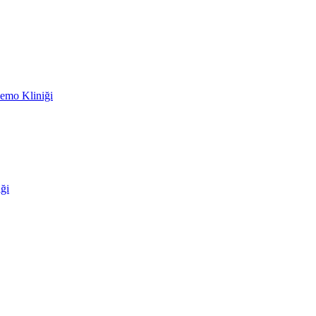
emo Kliniği
ği