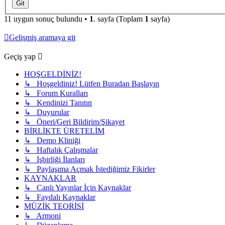
11 uygun sonuç bulundu •
1
. sayfa (Toplam
1
sayfa)
Gelişmiş aramaya git
Geçiş yap
HOŞGELDİNİZ!
↳ Hoşgeldiniz! Lütfen Buradan Başlayın
↳ Forum Kuralları
↳ Kendinizi Tanıtın
↳ Duyurular
↳ Öneri/Geri Bildirim/Şikayet
BİRLİKTE ÜRETELİM
↳ Demo Kliniği
↳ Haftalık Çalışmalar
↳ İşbirliği İlanları
↳ Paylaşıma Açmak İstediğimiz Fikirler
KAYNAKLAR
↳ Canlı Yayınlar İçin Kaynaklar
↳ Faydalı Kaynaklar
MÜZİK TEORİSİ
↳ Armoni