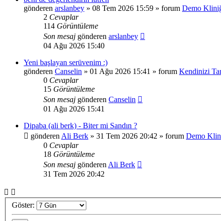
gönderen
arslanbey
»
08 Tem 2026 15:59
» forum
Demo Klini
2
Cevaplar
114
Görüntüleme
Son mesaj
gönderen
arslanbey
04 Ağu 2026 15:40
Yeni başlayan serüvenim :)
gönderen
Canselin
»
01 Ağu 2026 15:41
» forum
Kendinizi Tan
0
Cevaplar
15
Görüntüleme
Son mesaj
gönderen
Canselin
01 Ağu 2026 15:41
Dipaba (ali berk) - Biter mi Sandın ?
gönderen
Ali Berk
»
31 Tem 2026 20:42
» forum
Demo Klin
0
Cevaplar
18
Görüntüleme
Son mesaj
gönderen
Ali Berk
31 Tem 2026 20:42
Göster: