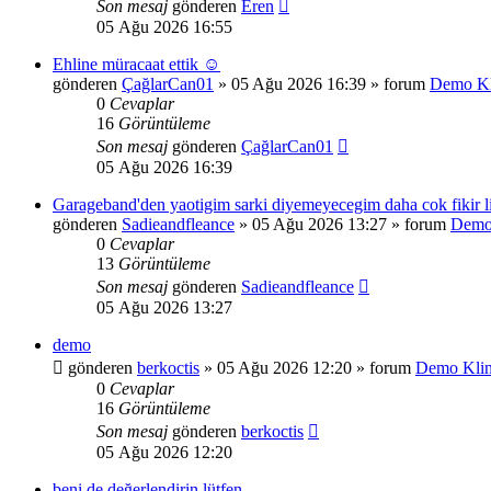
Son mesaj
gönderen
Eren
05 Ağu 2026 16:55
Ehline müracaat ettik ☺️
gönderen
ÇağlarCan01
»
05 Ağu 2026 16:39
» forum
Demo Kl
0
Cevaplar
16
Görüntüleme
Son mesaj
gönderen
ÇağlarCan01
05 Ağu 2026 16:39
Garageband'den yaotigim sarki diyemeyecegim daha cok fikir lis
gönderen
Sadieandfleance
»
05 Ağu 2026 13:27
» forum
Demo 
0
Cevaplar
13
Görüntüleme
Son mesaj
gönderen
Sadieandfleance
05 Ağu 2026 13:27
demo
gönderen
berkoctis
»
05 Ağu 2026 12:20
» forum
Demo Klin
0
Cevaplar
16
Görüntüleme
Son mesaj
gönderen
berkoctis
05 Ağu 2026 12:20
beni de değerlendirin lütfen