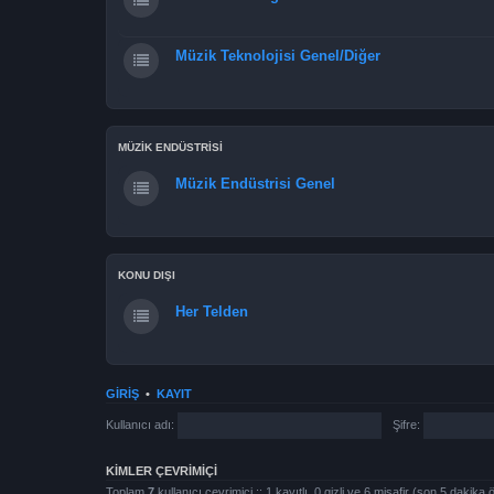
Müzik Teknolojisi Genel/Diğer
MÜZİK ENDÜSTRİSİ
Müzik Endüstrisi Genel
KONU DIŞI
Her Telden
GIRIŞ
•
KAYIT
Kullanıcı adı:
Şifre:
KIMLER ÇEVRIMIÇI
Toplam
7
kullanıcı çevrimiçi :: 1 kayıtlı, 0 gizli ve 6 misafir (son 5 dakika 