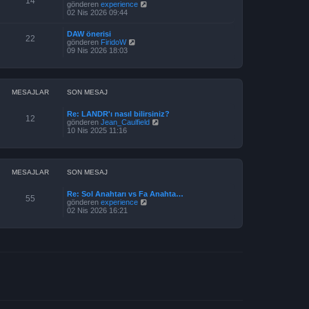
14
t
S
gönderen
experience
s
ü
o
02 Nis 2026 09:44
a
l
n
j
e
m
ı
DAW önerisi
e
22
g
S
gönderen
FiridoW
s
ö
o
09 Nis 2026 18:03
a
r
n
j
ü
m
ı
n
e
g
t
s
ö
ü
a
MESAJLAR
SON MESAJ
r
l
j
ü
e
ı
n
Re: LANDR'ı nasıl bilirsiniz?
g
12
t
S
gönderen
Jean_Caulfield
ö
ü
o
10 Nis 2025 11:16
r
l
n
ü
e
m
n
e
t
s
ü
a
MESAJLAR
SON MESAJ
l
j
e
ı
Re: Sol Anahtarı vs Fa Anahta…
g
55
S
gönderen
experience
ö
o
02 Nis 2026 16:21
r
n
ü
m
n
e
t
s
ü
a
l
j
e
ı
g
ö
r
ü