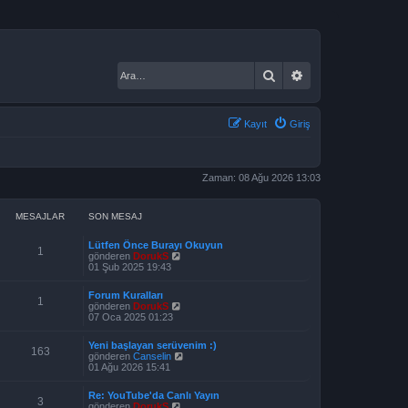
Ara
Gelişmiş arama
Kayıt
Giriş
Zaman: 08 Ağu 2026 13:03
MESAJLAR
SON MESAJ
Lütfen Önce Burayı Okuyun
1
S
gönderen
DorukS
o
01 Şub 2025 19:43
n
m
Forum Kuralları
e
1
S
gönderen
DorukS
s
o
07 Oca 2025 01:23
a
n
j
m
ı
Yeni başlayan serüvenim :)
e
163
g
S
gönderen
Canselin
s
ö
o
01 Ağu 2026 15:41
a
r
n
j
ü
m
ı
Re: YouTube'da Canlı Yayın
n
e
3
g
S
gönderen
DorukS