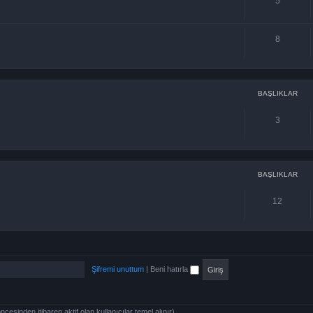
5
8
BAŞLIKLAR
3
BAŞLIKLAR
12
Şifremi unuttum
|
Beni hatırla
öncesinden itibaren aktif olan kullanıcılar temel alınır)