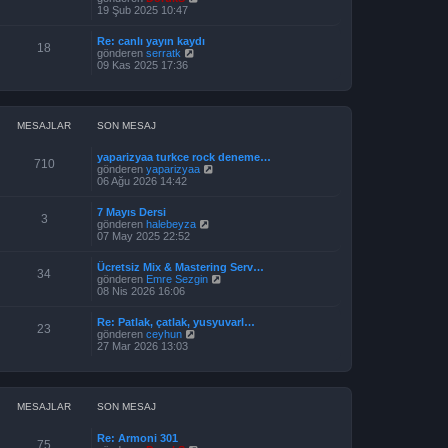
t
s
ö
o
19 Şub 2025 10:47
ü
a
r
n
l
j
ü
m
e
ı
Re: canlı yayın kaydı
n
e
18
g
S
gönderen
serratk
t
s
ö
o
09 Kas 2025 17:36
ü
a
r
n
l
j
ü
m
e
ı
n
e
g
t
s
ö
ü
a
MESAJLAR
SON MESAJ
r
l
j
ü
e
ı
n
yaparizyaa turkce rock deneme…
g
710
t
S
gönderen
yaparizyaa
ö
ü
o
06 Ağu 2026 14:42
r
l
n
ü
e
m
n
7 Mayıs Dersi
e
3
t
S
gönderen
halebeyza
s
ü
o
07 May 2025 22:52
a
l
n
j
e
m
ı
Ücretsiz Mix & Mastering Serv…
e
34
g
S
gönderen
Emre Sezgin
s
ö
o
08 Nis 2026 16:06
a
r
n
j
ü
m
ı
Re: Patlak, çatlak, yusyuvarl…
n
e
23
g
S
gönderen
ceyhun
t
s
ö
o
27 Mar 2026 13:03
ü
a
r
n
l
j
ü
m
e
ı
n
e
g
t
s
ö
ü
a
MESAJLAR
SON MESAJ
r
l
j
ü
e
ı
n
Re: Armoni 301
g
75
t