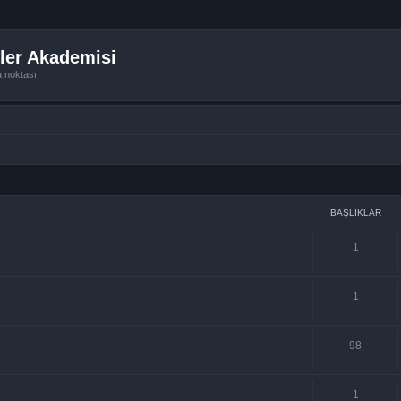
ler Akademisi
a noktası
BAŞLIKLAR
1
1
98
1