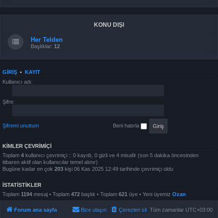
KONU DIŞI
Her Telden
Başlıklar:
12
GIRIŞ
•
KAYIT
Kullanıcı adı:
Şifre:
Şifremi unuttum
Beni hatırla
KIMLER ÇEVRIMIÇI
Toplam
4
kullanıcı çevrimiçi :: 0 kayıtlı, 0 gizli ve 4 misafir (son 5 dakika öncesinden
itibaren aktif olan kullanıcılar temel alınır)
Bugüne kadar en çok
203
kişi 06 Kas 2025 12:49 tarihinde çevrimiçi oldu
İSTATISTIKLER
Toplam
1194
mesaj • Toplam
472
başlık • Toplam
621
üye • Yeni üyemiz
Ozan
Forum ana sayfa
Bize ulaşın
Çerezleri sil
Tüm zamanlar
UTC+03:00