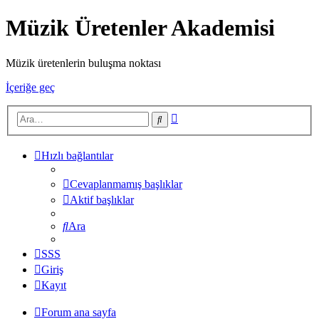
Müzik Üretenler Akademisi
Müzik üretenlerin buluşma noktası
İçeriğe geç
Gelişmiş
Ara
arama
Hızlı bağlantılar
Cevaplanmamış başlıklar
Aktif başlıklar
Ara
SSS
Giriş
Kayıt
Forum ana sayfa