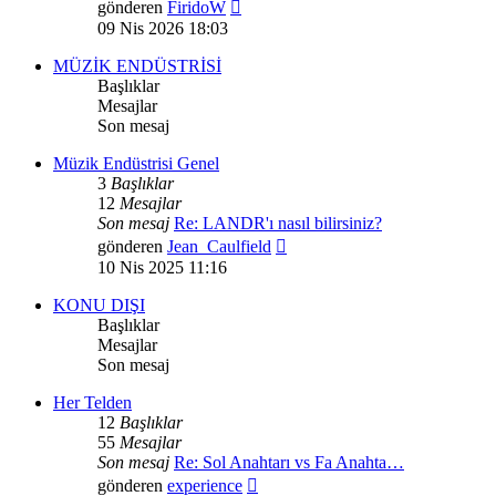
Son
gönderen
FiridoW
mesajı
09 Nis 2026 18:03
görüntüle
MÜZİK ENDÜSTRİSİ
Başlıklar
Mesajlar
Son mesaj
Müzik Endüstrisi Genel
3
Başlıklar
12
Mesajlar
Son mesaj
Re: LANDR'ı nasıl bilirsiniz?
Son
gönderen
Jean_Caulfield
mesajı
10 Nis 2025 11:16
görüntüle
KONU DIŞI
Başlıklar
Mesajlar
Son mesaj
Her Telden
12
Başlıklar
55
Mesajlar
Son mesaj
Re: Sol Anahtarı vs Fa Anahta…
Son
gönderen
experience