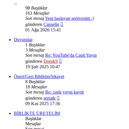
...
98
Başlıklar
163
Mesajlar
Son mesaj
Yeni başlayan serüvenim :)
Son
gönderen
Canselin
mesajı
01 Ağu 2026 15:41
görüntüle
Duyurular
1
Başlıklar
3
Mesajlar
Son mesaj
Re: YouTube'da Canlı Yayın
Son
gönderen
DorukS
mesajı
19 Şub 2025 10:47
görüntüle
Öneri/Geri Bildirim/Şikayet
8
Başlıklar
18
Mesajlar
Son mesaj
Re: canlı yayın kaydı
Son
gönderen
serratk
mesajı
09 Kas 2025 17:36
görüntüle
BİRLİKTE ÜRETELİM
Başlıklar
Mesajlar
Son mesaj