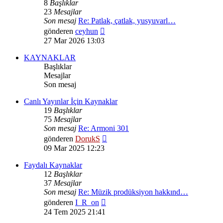
8
Başlıklar
23
Mesajlar
Son mesaj
Re: Patlak, çatlak, yusyuvarl…
Son
gönderen
ceyhun
mesajı
27 Mar 2026 13:03
görüntüle
KAYNAKLAR
Başlıklar
Mesajlar
Son mesaj
Canlı Yayınlar İçin Kaynaklar
19
Başlıklar
75
Mesajlar
Son mesaj
Re: Armoni 301
Son
gönderen
DorukS
mesajı
09 Mar 2025 12:23
görüntüle
Faydalı Kaynaklar
12
Başlıklar
37
Mesajlar
Son mesaj
Re: Müzik prodüksiyon hakkınd…
Son
gönderen
I_R_on
mesajı
24 Tem 2025 21:41
görüntüle