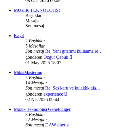
08 Oca 2026 00:09
görüntüle
MÜZİK TEKNOLOJİSİ
Başlıklar
Mesajlar
Son mesaj
Kayıt
2
Başlıklar
5
Mesajlar
Son mesaj
Re: Yeni gitarımı kullanma re…
Son
gönderen
Özgür Çabuk
mesajı
01 May 2025 18:07
görüntüle
Miks/Mastering
5
Başlıklar
14
Mesajlar
Son mesaj
Re: Ses kartı ve kulaklık ala…
Son
gönderen
experience
mesajı
02 Nis 2026 09:44
görüntüle
Müzik Teknolojisi Genel/Diğer
8
Başlıklar
22
Mesajlar
Son mesaj
DAW önerisi