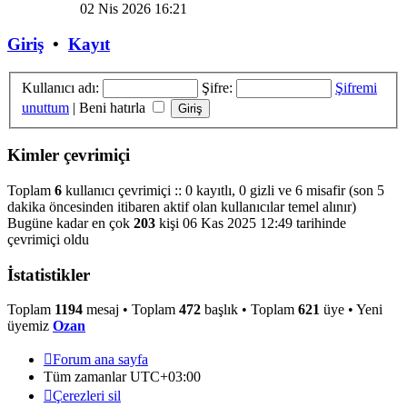
mesajı
02 Nis 2026 16:21
görüntüle
Giriş
•
Kayıt
Kullanıcı adı:
Şifre:
Şifremi
unuttum
|
Beni hatırla
Kimler çevrimiçi
Toplam
6
kullanıcı çevrimiçi :: 0 kayıtlı, 0 gizli ve 6 misafir (son 5
dakika öncesinden itibaren aktif olan kullanıcılar temel alınır)
Bugüne kadar en çok
203
kişi 06 Kas 2025 12:49 tarihinde
çevrimiçi oldu
İstatistikler
Toplam
1194
mesaj • Toplam
472
başlık • Toplam
621
üye • Yeni
üyemiz
Ozan
Forum ana sayfa
Tüm zamanlar
UTC+03:00
Çerezleri sil