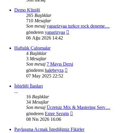
Demo Kliniği
265
Başlıklar
710
Mesajlar
Son mesaj
yaparizyaa turkce rock deneme…
Son
gönderen
yaparizyaa
mesajı
06 Ağu 2026 14:42
görüntüle
Haftalık Çalışmalar
4
Başlıklar
3
Mesajlar
Son mesaj
7 Mayıs Dersi
Son
gönderen
halebeyza
mesajı
07 May 2025 22:52
görüntüle
İşbirliği İlanları
...
16
Başlıklar
34
Mesajlar
Son mesaj
Ücretsiz Mix & Mastering Serv…
Son
gönderen
Emre Sezgin
mesajı
08 Nis 2026 16:06
görüntüle
Paylaşıma Açmak İstediğimiz Fikirler