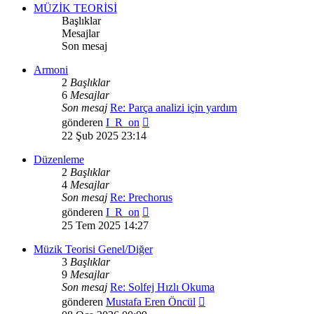
MÜZİK TEORİSİ
Başlıklar
Mesajlar
Son mesaj
Armoni
2
Başlıklar
6
Mesajlar
Son mesaj
Re: Parça analizi için yardım
Son
gönderen
I_R_on
mesajı
22 Şub 2025 23:14
görüntüle
Düzenleme
2
Başlıklar
4
Mesajlar
Son mesaj
Re: Prechorus
Son
gönderen
I_R_on
mesajı
25 Tem 2025 14:27
görüntüle
Müzik Teorisi Genel/Diğer
3
Başlıklar
9
Mesajlar
Son mesaj
Re: Solfej Hızlı Okuma
Son
gönderen
Mustafa Eren Öncül
mesajı