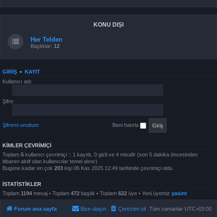
KONU DIŞI
Her Telden
Başlıklar:
12
GIRIŞ
•
KAYIT
Kullanıcı adı:
Şifre:
Şifremi unuttum
Beni hatırla
KIMLER ÇEVRIMIÇI
Toplam
5
kullanıcı çevrimiçi :: 1 kayıtlı, 0 gizli ve 4 misafir (son 5 dakika öncesinden
itibaren aktif olan kullanıcılar temel alınır)
Bugüne kadar en çok
203
kişi 06 Kas 2025 12:49 tarihinde çevrimiçi oldu
İSTATISTIKLER
Toplam
1194
mesaj • Toplam
472
başlık • Toplam
622
üye • Yeni üyemiz
yasint
Forum ana sayfa
Bize ulaşın
Çerezleri sil
Tüm zamanlar
UTC+03:00