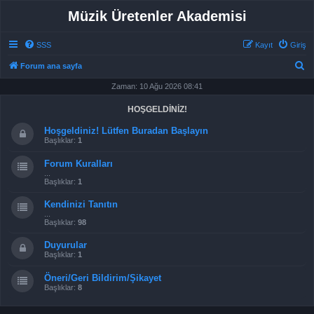
Müzik Üretenler Akademisi
SSS
Kayıt
Giriş
A
Forum ana sayfa
r
Zaman: 10 Ağu 2026 08:41
a
HOŞGELDİNİZ!
Hoşgeldiniz! Lütfen Buradan Başlayın
Başlıklar:
1
Forum Kuralları
...
Başlıklar:
1
Kendinizi Tanıtın
...
Başlıklar:
98
Duyurular
Başlıklar:
1
Öneri/Geri Bildirim/Şikayet
Başlıklar:
8