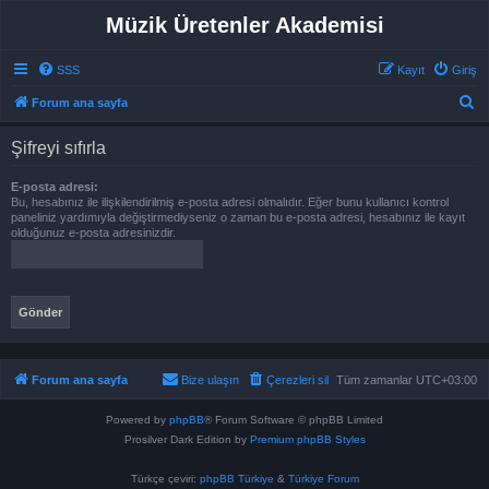
Müzik Üretenler Akademisi
SSS
Kayıt
Giriş
A
Forum ana sayfa
r
Şifreyi sıfırla
a
E-posta adresi:
Bu, hesabınız ile ilişkilendirilmiş e-posta adresi olmalıdır. Eğer bunu kullanıcı kontrol
paneliniz yardımıyla değiştirmediyseniz o zaman bu e-posta adresi, hesabınız ile kayıt
olduğunuz e-posta adresinizdir.
Forum ana sayfa
Bize ulaşın
Çerezleri sil
Tüm zamanlar
UTC+03:00
Powered by
phpBB
® Forum Software © phpBB Limited
Prosilver Dark Edition by
Premium phpBB Styles
Türkçe çeviri:
phpBB Türkiye
&
Türkiye Forum