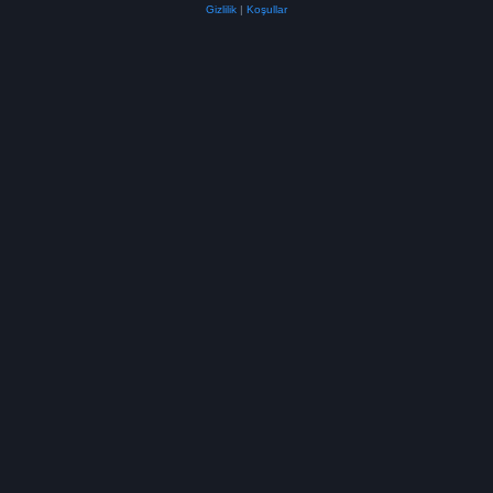
Gizlilik
|
Koşullar