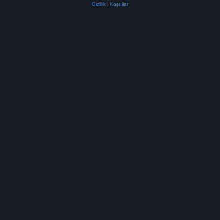
Gizlilik
|
Koşullar