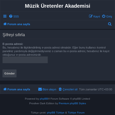
Müzik Üretenler Akademisi
SSS
Kayıt
Giriş
A
Forum ana sayfa
r
Şifreyi sıfırla
a
E-posta adresi:
Bu, hesabınız ile ilişkilendirilmiş e-posta adresi olmalıdır. Eğer bunu kullanıcı kontrol
paneliniz yardımıyla değiştirmediyseniz o zaman bu e-posta adresi, hesabınız ile kayıt
olduğunuz e-posta adresinizdir.
Forum ana sayfa
Bize ulaşın
Çerezleri sil
Tüm zamanlar
UTC+03:00
Powered by
phpBB
® Forum Software © phpBB Limited
Prosilver Dark Edition by
Premium phpBB Styles
Türkçe çeviri:
phpBB Türkiye
&
Türkiye Forum