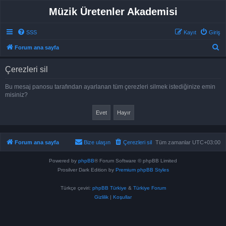
Müzik Üretenler Akademisi
SSS
Kayıt
Giriş
A
Forum ana sayfa
r
Çerezleri sil
a
Bu mesaj panosu tarafından ayarlanan tüm çerezleri silmek istediğinize emin
misiniz?
Forum ana sayfa
Bize ulaşın
Çerezleri sil
Tüm zamanlar
UTC+03:00
Powered by
phpBB
® Forum Software © phpBB Limited
Prosilver Dark Edition by
Premium phpBB Styles
Türkçe çeviri:
phpBB Türkiye
&
Türkiye Forum
Gizlilik
|
Koşullar