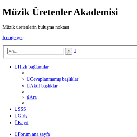
Müzik Üretenler Akademisi
Müzik üretenlerin buluşma noktası
İçeriğe geç
Gelişmiş
Ara
arama
Hızlı bağlantılar
Cevaplanmamış başlıklar
Aktif başlıklar
Ara
SSS
Giriş
Kayıt
Forum ana sayfa