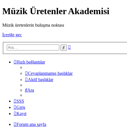
Müzik Üretenler Akademisi
Müzik üretenlerin buluşma noktası
İçeriğe geç
Gelişmiş
Ara
arama
Hızlı bağlantılar
Cevaplanmamış başlıklar
Aktif başlıklar
Ara
SSS
Giriş
Kayıt
Forum ana sayfa