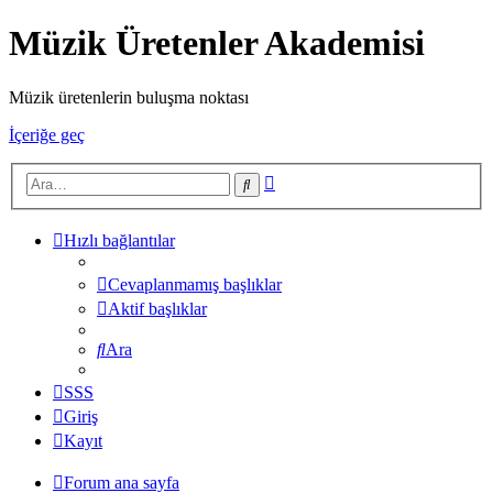
Müzik Üretenler Akademisi
Müzik üretenlerin buluşma noktası
İçeriğe geç
Gelişmiş
Ara
arama
Hızlı bağlantılar
Cevaplanmamış başlıklar
Aktif başlıklar
Ara
SSS
Giriş
Kayıt
Forum ana sayfa