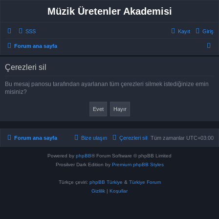
Müzik Üretenler Akademisi
SSS
Kayıt
Giriş
A
Forum ana sayfa
r
Çerezleri sil
a
Bu mesaj panosu tarafından ayarlanan tüm çerezleri silmek istediğinize emin
misiniz?
Forum ana sayfa
Bize ulaşın
Çerezleri sil
Tüm zamanlar
UTC+03:00
Powered by
phpBB
® Forum Software © phpBB Limited
Prosilver Dark Edition by
Premium phpBB Styles
Türkçe çeviri:
phpBB Türkiye
&
Türkiye Forum
Gizlilik
|
Koşullar