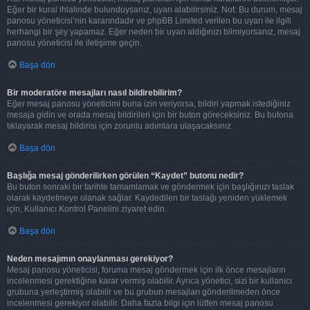
Eğer bir kural ihlalinde bulunduysanız, uyarı alabilirsiniz. Not: Bu durum, mesaj
panosu yöneticisi’nin kararındadır ve phpBB Limited verilen bu uyarı ile ilgili
herhangi bir şey yapamaz. Eğer neden bir uyarı aldığınızı bilmiyorsanız, mesaj
panosu yöneticisi ile iletişime geçin.
Başa dön
Bir moderatöre mesajları nasıl bildirebilirim?
Eğer mesaj panosu yöneticimi buna izin veriyorsa, bildiri yapmak istediğiniz
mesaja gidin ve orada mesaj bildirileri için bir buton göreceksiniz. Bu butona
tıklayarak mesaj bildirisi için zorunlu adımlara ulaşacaksınız.
Başa dön
Başlığa mesaj gönderilirken görülen “Kaydet” butonu nedir?
Bu buton sonraki bir tarihte tamamlamak ve göndermek için başlığınızı taslak
olarak kaydetmeye olanak sağlar. Kaydedilen bir taslağı yeniden yüklemek
için, Kullanıcı Kontrol Panelini ziyaret edin.
Başa dön
Neden mesajımın onaylanması gerekiyor?
Mesaj panosu yöneticisi, foruma mesaj göndermek için ilk önce mesajların
incelenmesi gerektiğine karar vermiş olabilir. Ayrıca yönetici, sizi bir kullanıcı
grubuna yerleştirmiş olabilir ve bu grubun mesajları gönderilmeden önce
incelenmesi gerekiyor olabilir. Daha fazla bilgi için lütfen mesaj panosu