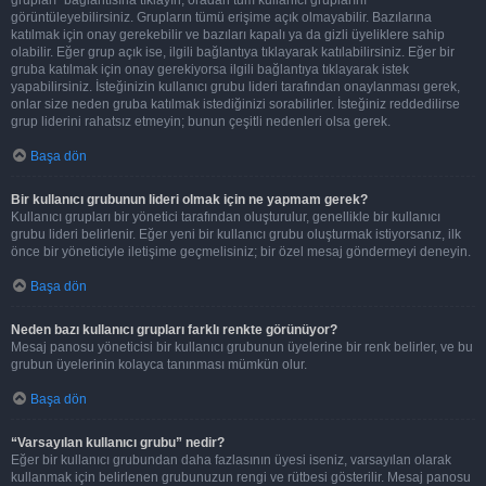
görüntüleyebilirsiniz. Grupların tümü erişime açık olmayabilir. Bazılarına
katılmak için onay gerekebilir ve bazıları kapalı ya da gizli üyeliklere sahip
olabilir. Eğer grup açık ise, ilgili bağlantıya tıklayarak katılabilirsiniz. Eğer bir
gruba katılmak için onay gerekiyorsa ilgili bağlantıya tıklayarak istek
yapabilirsiniz. İsteğinizin kullanıcı grubu lideri tarafından onaylanması gerek,
onlar size neden gruba katılmak istediğinizi sorabilirler. İsteğiniz reddedilirse
grup liderini rahatsız etmeyin; bunun çeşitli nedenleri olsa gerek.
Başa dön
Bir kullanıcı grubunun lideri olmak için ne yapmam gerek?
Kullanıcı grupları bir yönetici tarafından oluşturulur, genellikle bir kullanıcı
grubu lideri belirlenir. Eğer yeni bir kullanıcı grubu oluşturmak istiyorsanız, ilk
önce bir yöneticiyle iletişime geçmelisiniz; bir özel mesaj göndermeyi deneyin.
Başa dön
Neden bazı kullanıcı grupları farklı renkte görünüyor?
Mesaj panosu yöneticisi bir kullanıcı grubunun üyelerine bir renk belirler, ve bu
grubun üyelerinin kolayca tanınması mümkün olur.
Başa dön
“Varsayılan kullanıcı grubu” nedir?
Eğer bir kullanıcı grubundan daha fazlasının üyesi iseniz, varsayılan olarak
kullanmak için belirlenen grubunuzun rengi ve rütbesi gösterilir. Mesaj panosu