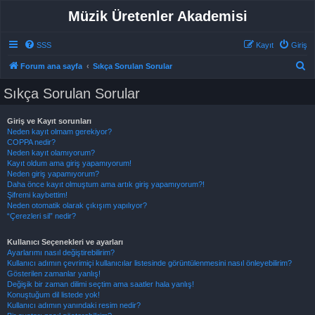
Müzik Üretenler Akademisi
SSS
Kayıt
Giriş
A
Forum ana sayfa
Sıkça Sorulan Sorular
r
Sıkça Sorulan Sorular
a
Giriş ve Kayıt sorunları
Neden kayıt olmam gerekiyor?
COPPA nedir?
Neden kayıt olamıyorum?
Kayıt oldum ama giriş yapamıyorum!
Neden giriş yapamıyorum?
Daha önce kayıt olmuştum ama artık giriş yapamıyorum?!
Şifremi kaybettim!
Neden otomatik olarak çıkışım yapılıyor?
“Çerezleri sil” nedir?
Kullanıcı Seçenekleri ve ayarları
Ayarlarımı nasıl değiştirebilirim?
Kullanıcı adımın çevrimiçi kullanıcılar listesinde görüntülenmesini nasıl önleyebilirim?
Gösterilen zamanlar yanlış!
Değişik bir zaman dilimi seçtim ama saatler hala yanlış!
Konuştuğum dil listede yok!
Kullanıcı adımın yanındaki resim nedir?