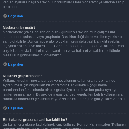
verilen ayarlara bağlı olarak bütün forumlarda tam moderatör yetkilerine sahip
olabilirler.
Başa dön
Moderatörler nedir?
Moderatörler (ya da onların grupları), günlük olarak forumun çalışmasını
kontrol eden şahıslar veya gruplardır. Başlıkları değiştirme ve silme yetkisine
sahip olabilirler. Ayrıca moderatör oldukları forumdaki başlıkları kilitleyebilir,
taşıyabilir, silebilir ve bölebilirler. Genelde moderatörlerin görevi, off-topic, yani
başlık konusuyla ilgisi olmayan yanıtların veya hakaret ve saldırı niteliğinde
mesajların gönderilmesini önlemektir.
Başa dön
Kullanıcı grupları nedir?
Kullanıcı grupları, mesaj panosu yöneticilerinin kullanıcıları grup halinde
ayırabilmesi için öngörülen bir yöntemdir. Her kullanıcı (çoğu mesaj
panolarından farklı olarak) bir çok gruba üye olabilir ve her gruba ayrı ayrı
izinler tanımlanabilir. Bu şekilde mesaj panosu yöneticileri belirli kullanıcılara
rahatlıkla moderatör yetkilerini veya özel forumlara erişme gibi yetkiler verebilir.
Başa dön
Bir kullanıcı grubuna nasıl katılabilirim?
Bir kullanıcı grubuna katılabilmek için, Kullanıcı Kontrol Panelinizden “Kullanıcı
grupları” bağlantısına tıklayın; oradan tüm kullanıcı gruplarını