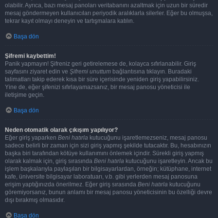
olabilir. Ayrıca, bazı mesaj panoları veritabanını azaltmak için uzun bir süredir
mesaj göndermeyen kullanıcıları periyodik aralıklarla silerler. Eğer bu olmuşsa,
tekrar kayıt olmayı deneyin ve tartışmalara katılın.
Başa dön
Şifremi kaybettim!
Panik yapmayın! Şifreniz geri getirelemese de, kolayca sıfırlanabilir. Giriş
sayfasını ziyaret edin ve
Şifremi unuttum
bağlantısına tıklayın. Buradaki
talimatları takip ederek kısa bir süre içerisinde yeniden giriş yapabilirsiniz.
Yine de, eğer şifenizi sıfırlayamazsanız, bir mesaj panosu yöneticisi ile
iletişime geçin.
Başa dön
Neden otomatik olarak çıkışım yapılıyor?
Eğer giriş yaparken
Beni hatırla
kutucuğunu işaretlemezseniz, mesaj panosu
sadece belirli bir zaman için sizi giriş yapmış şekilde tutacaktır. Bu, hesabınızın
başka biri tarafından kötüye kullanımını önlemek içindir. Sürekli giriş yapmış
olarak kalmak için, giriş sırasında
Beni hatırla
kutucuğunu işaretleyin. Ancak bu
işlem başkalarıyla paylaşılan bir bilgisayarlardan, örneğin; kütüphane, internet
kafe, üniversite bilgisayar laboratuarı, v.b. gibi yerlerden mesaj panosuna
erişim yaptığınızda önerilmez. Eğer giriş sırasında
Beni hatırla
kutucuğunu
göremiyorsanız, bunun anlamı bir mesaj panosu yöneticisinin bu özelliği devre
dışı bırakmış olmasıdır.
Başa dön