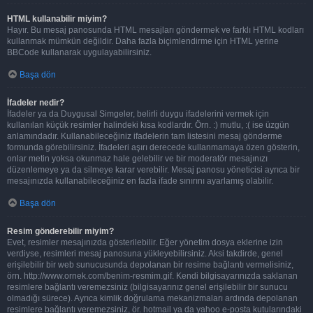
HTML kullanabilir miyim?
Hayır. Bu mesaj panosunda HTML mesajları göndermek ve farklı HTML kodları
kullanmak mümkün değildir. Daha fazla biçimlendirme için HTML yerine
BBCode kullanarak uygulayabilirsiniz.
Başa dön
İfadeler nedir?
İfadeler ya da Duygusal Simgeler, belirli duygu ifadelerini vermek için
kullanılan küçük resimler halindeki kısa kodlardır. Örn. :) mutlu, :( ise üzgün
anlamındadır. Kullanabileceğiniz ifadelerin tam listesini mesaj gönderme
formunda görebilirsiniz. İfadeleri aşırı derecede kullanmamaya özen gösterin,
onlar metin yoksa okunmaz hale gelebilir ve bir moderatör mesajınızı
düzenlemeye ya da silmeye karar verebilir. Mesaj panosu yöneticisi ayrıca bir
mesajınızda kullanabileceğiniz en fazla ifade sınırını ayarlamış olabilir.
Başa dön
Resim gönderebilir miyim?
Evet, resimler mesajınızda gösterilebilir. Eğer yönetim dosya eklerine izin
verdiyse, resimleri mesaj panosuna yükleyebilirsiniz. Aksi takdirde, genel
erişilebilir bir web sunucusunda depolanan bir resime bağlantı vermelisiniz,
örn. http://www.ornek.com/benim-resmim.gif. Kendi bilgisayarınızda saklanan
resimlere bağlantı veremezsiniz (bilgisayarınız genel erişilebilir bir sunucu
olmadığı sürece). Ayrıca kimlik doğrulama mekanizmaları ardında depolanan
resimlere bağlantı veremezsiniz, ör. hotmail ya da yahoo e-posta kutularındaki