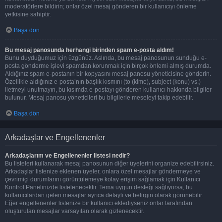
moderatörlere bildirin; onlar özel mesaj gönderen bir kullanıcıyı önleme
yetkisine sahiptir.
Başa dön
Bu mesaj panosunda herhangi birinden spam e-posta aldım!
Bunu duyduğumuz için üzgünüz. Aslında, bu mesaj panosunun sunduğu e-
posta gönderme işlevi spamdan korunmak için birçok önlemi almış durumda.
Aldığınız spam e-postanın bir kopyasını mesaj panosu yöneticisine gönderin.
Özellikle aldığınız e-posta’nın başlık kısmını (to (kime), subject (konu) vs.)
iletmeyi unutmayın, bu kısımda e-postayı gönderen kullanıcı hakkında bilgiler
bulunur. Mesaj panosu yöneticileri bu bilgilerle meseleyi takip edebilir.
Başa dön
Arkadaşlar ve Engellenenler
Arkadaşlarım ve Engellenenler listesi nedir?
Bu listeleri kullanarak mesaj panosunun diğer üyelerini organize edebilirsiniz.
Arkadaşlar listenize eklenen üyeler, onlara özel mesajlar göndermeye ve
çevrimiçi durumlarını görüntülemeye kolay erişim sağlamak için Kullanıcı
Kontrol Panelinizde listelenecektir. Tema uygun desteği sağlıyorsa, bu
kullanıcılardan gelen mesajlar ayrıca detaylı ve belirgin olarak görünebilir.
Eğer engellenenler listenize bir kullanıcı eklediyseniz onlar tarafından
oluşturulan mesajlar varsayılan olarak gizlenecektir.