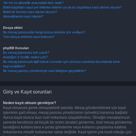
Yer imi ve abonelik arasındaki fark nedir?
Belirli başlıkları nasıl yer imlerine eklerim ya da bu başlıklara nasıl abone olurum?
Belirli bir foruma nasıl abone olurum?
Aboneliklerimi nasıl silerim?
Dosya ekleri
Bu mesaj panosunda hangi dosya eklerine izin veriliyor?
Tüm dosya eklerimi nasıl bulurum?
phpBB Konuları
Bu mesaj panosunu kim yazdı?
Aradığım X özellik neden yok?
Bu mesaj panosuyla ilgili hukuki sorunlar için ve/veya suistimal durumlarda kime
başvurabilirim?
Bir mesaj panosu yöneticisiyle nasıl iletişime geçebilirim?
Giriş ve Kayıt sorunları
Neden kayıt olmam gerekiyor?
Kayıt olmanıza gerek olmayabilirdi aslında. Mesaj gönderebilmek için kayıt
işleminin şart olması, mesaj panosu yöneticisinin (yönetici) kararına bağlıdır.
Ayrıca kayıt olunca bazı özel imkanlara ulaşabilirsiniz. Örneğin mesajlarınızın
yanında kendinize ait küçük bir resim (avatar) gösterme, özel mesaj gönderme,
tanıdığınız kullanıcılara e-posta gönderme veya kullanıcı gruplarına katılma
imkanlarına misafir kullanıcılar sahip değildir. Kayıt işlemi çok basit olduğu için