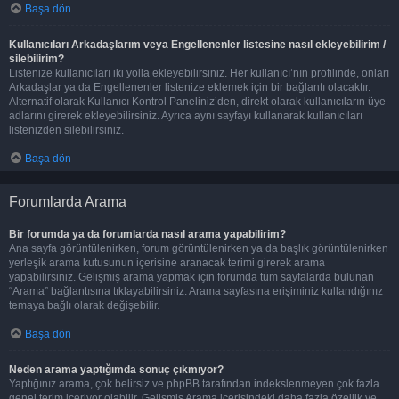
Başa dön
Kullanıcıları Arkadaşlarım veya Engellenenler listesine nasıl ekleyebilirim /
silebilirim?
Listenize kullanıcıları iki yolla ekleyebilirsiniz. Her kullanıcı’nın profilinde, onları
Arkadaşlar ya da Engellenenler listenize eklemek için bir bağlantı olacaktır.
Alternatif olarak Kullanıcı Kontrol Paneliniz’den, direkt olarak kullanıcıların üye
adlarını girerek ekleyebilirsiniz. Ayrıca aynı sayfayı kullanarak kullanıcıları
listenizden silebilirsiniz.
Başa dön
Forumlarda Arama
Bir forumda ya da forumlarda nasıl arama yapabilirim?
Ana sayfa görüntülenirken, forum görüntülenirken ya da başlık görüntülenirken
yerleşik arama kutusunun içerisine aranacak terimi girerek arama
yapabilirsiniz. Gelişmiş arama yapmak için forumda tüm sayfalarda bulunan
“Arama” bağlantısına tıklayabilirsiniz. Arama sayfasına erişiminiz kullandığınız
temaya bağlı olarak değişebilir.
Başa dön
Neden arama yaptığımda sonuç çıkmıyor?
Yaptığınız arama, çok belirsiz ve phpBB tarafından indekslenmeyen çok fazla
genel terim içeriyor olabilir. Gelişmiş Arama içerisindeki daha fazla özellik ve