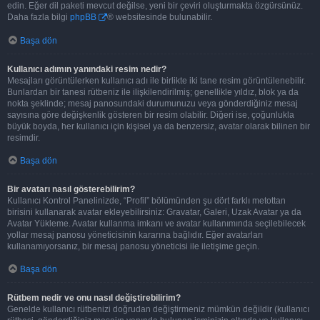
edin. Eğer dil paketi mevcut değilse, yeni bir çeviri oluşturmakta özgürsünüz.
Daha fazla bilgi
phpBB
® websitesinde bulunabilir.
Başa dön
Kullanıcı adımın yanındaki resim nedir?
Mesajları görüntülerken kullanıcı adı ile birlikte iki tane resim görüntülenebilir.
Bunlardan bir tanesi rütbeniz ile ilişkilendirilmiş; genellikle yıldız, blok ya da
nokta şeklinde; mesaj panosundaki durumunuzu veya gönderdiğiniz mesaj
sayısına göre değişkenlik gösteren bir resim olabilir. Diğeri ise, çoğunlukla
büyük boyda, her kullanıcı için kişisel ya da benzersiz, avatar olarak bilinen bir
resimdir.
Başa dön
Bir avatarı nasıl gösterebilirim?
Kullanıcı Kontrol Panelinizde, “Profil” bölümünden şu dört farklı metottan
birisini kullanarak avatar ekleyebilirsiniz: Gravatar, Galeri, Uzak Avatar ya da
Avatar Yükleme. Avatar kullanma imkanı ve avatar kullanımında seçilebilecek
yollar mesaj panosu yöneticisinin kararına bağlıdır. Eğer avatarları
kullanamıyorsanız, bir mesaj panosu yöneticisi ile iletişime geçin.
Başa dön
Rütbem nedir ve onu nasıl değiştirebilirim?
Genelde kullanıcı rütbenizi doğrudan değiştirmeniz mümkün değildir (kullanıcı