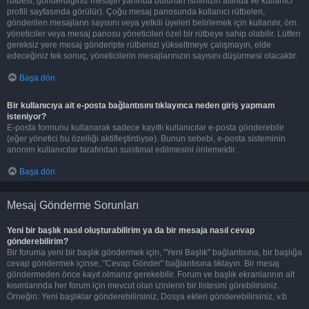
rütbesi, gönderdiğiniz mesajın yanında bulunan isminizin altında ve kullanıcı
profili sayfasında görülür). Çoğu mesaj panosunda kullanıcı rütbeleri,
gönderilen mesajların sayısını veya yetkili üyeleri belirlemek için kullanılır, örn.
yöneticiler veya mesaj panosu yöneticileri özel bir rütbeye sahip olabilir. Lütfen
gereksiz yere mesaj gönderipte rütbenizi yükseltmeye çalışmayın, elde
edeceğiniz tek sonuç, yöneticilerin mesajlarınızın sayısını düşürmesi olacaktır.
Başa dön
Bir kullanıcıya ait e-posta bağlantısını tıklayınca neden giriş yapmam
isteniyor?
E-posta formunu kullanarak sadece kayıtlı kullanıcılar e-posta gönderebilir
(eğer yönetici bu özelliği aktifleştirdiyse). Bunun sebebi, e-posta sisteminin
anonim kullanıcılar tarafından suistimal edilmesini önlemektir.
Başa dön
Mesaj Gönderme Sorunları
Yeni bir başlık nasıl oluşturabilirim ya da bir mesaja nasıl cevap
gönderebilirim?
Bir foruma yeni bir başlık göndermek için, "Yeni Başlık" bağlantısına, bir başlığa
cevap göndermek içinse, "Cevap Gönder" bağlantısına tıklayın. Bir mesaj
göndermeden önce kayıt olmanız gerekebilir. Forum ve başlık ekranlarının alt
kısımlarında her forum için mevcut olan izinlerin bir listesini görebilirsiniz.
Örneğin: Yeni başlıklar gönderebilirsiniz, Dosya ekleri gönderebilirsiniz, v.b.