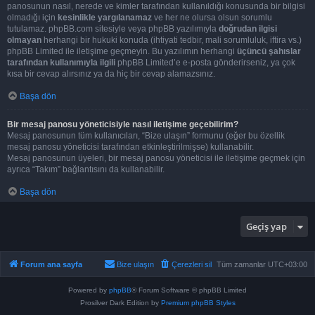
panosunun nasıl, nerede ve kimler tarafından kullanıldığı konusunda bir bilgisi
olmadığı için
kesinlikle yargılanamaz
ve her ne olursa olsun sorumlu
tutulamaz. phpBB.com sitesiyle veya phpBB yazılımıyla
doğrudan ilgisi
olmayan
herhangi bir hukuki konuda (ihtiyati tedbir, mali sorumluluk, iftira vs.)
phpBB Limited ile iletişime geçmeyin. Bu yazılımın herhangi
üçüncü şahıslar
tarafından kullanımıyla ilgili
phpBB Limited’e e-posta gönderirseniz, ya çok
kısa bir cevap alırsınız ya da hiç bir cevap alamazsınız.
Başa dön
Bir mesaj panosu yöneticisiyle nasıl iletişime geçebilirim?
Mesaj panosunun tüm kullanıcıları, “Bize ulaşın” formunu (eğer bu özellik
mesaj panosu yöneticisi tarafından etkinleştirilmişse) kullanabilir.
Mesaj panosunun üyeleri, bir mesaj panosu yöneticisi ile iletişime geçmek için
ayrıca “Takım” bağlantısını da kullanabilir.
Başa dön
Geçiş yap
Forum ana sayfa
Bize ulaşın
Çerezleri sil
Tüm zamanlar
UTC+03:00
Powered by
phpBB
® Forum Software © phpBB Limited
Prosilver Dark Edition by
Premium phpBB Styles