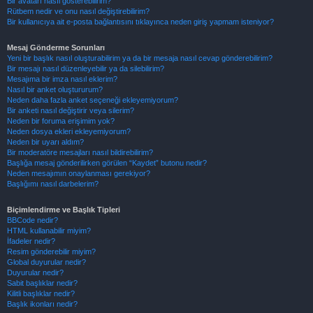
Bir avatarı nasıl gösterebilirim?
Rütbem nedir ve onu nasıl değiştirebilirim?
Bir kullanıcıya ait e-posta bağlantısını tıklayınca neden giriş yapmam isteniyor?
Mesaj Gönderme Sorunları
Yeni bir başlık nasıl oluşturabilirim ya da bir mesaja nasıl cevap gönderebilirim?
Bir mesajı nasıl düzenleyebilir ya da silebilirim?
Mesajıma bir imza nasıl eklerim?
Nasıl bir anket oluştururum?
Neden daha fazla anket seçeneği ekleyemiyorum?
Bir anketi nasıl değiştirir veya silerim?
Neden bir foruma erişimim yok?
Neden dosya ekleri ekleyemiyorum?
Neden bir uyarı aldım?
Bir moderatöre mesajları nasıl bildirebilirim?
Başlığa mesaj gönderilirken görülen “Kaydet” butonu nedir?
Neden mesajımın onaylanması gerekiyor?
Başlığımı nasıl darbelerim?
Biçimlendirme ve Başlık Tipleri
BBCode nedir?
HTML kullanabilir miyim?
İfadeler nedir?
Resim gönderebilir miyim?
Global duyurular nedir?
Duyurular nedir?
Sabit başlıklar nedir?
Kilitli başlıklar nedir?
Başlık ikonları nedir?