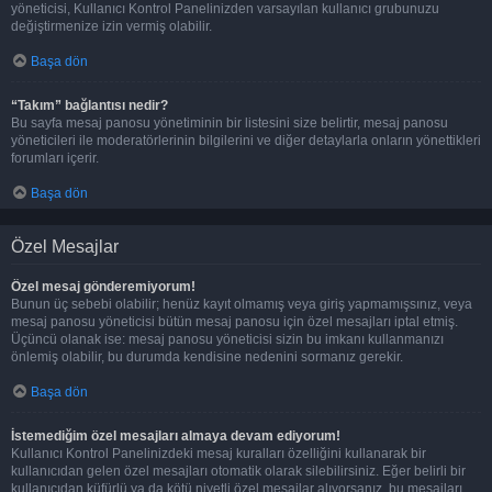
yöneticisi, Kullanıcı Kontrol Panelinizden varsayılan kullanıcı grubunuzu
değiştirmenize izin vermiş olabilir.
Başa dön
“Takım” bağlantısı nedir?
Bu sayfa mesaj panosu yönetiminin bir listesini size belirtir, mesaj panosu
yöneticileri ile moderatörlerinin bilgilerini ve diğer detaylarla onların yönettikleri
forumları içerir.
Başa dön
Özel Mesajlar
Özel mesaj gönderemiyorum!
Bunun üç sebebi olabilir; henüz kayıt olmamış veya giriş yapmamışsınız, veya
mesaj panosu yöneticisi bütün mesaj panosu için özel mesajları iptal etmiş.
Üçüncü olanak ise: mesaj panosu yöneticisi sizin bu imkanı kullanmanızı
önlemiş olabilir, bu durumda kendisine nedenini sormanız gerekir.
Başa dön
İstemediğim özel mesajları almaya devam ediyorum!
Kullanıcı Kontrol Panelinizdeki mesaj kuralları özelliğini kullanarak bir
kullanıcıdan gelen özel mesajları otomatik olarak silebilirsiniz. Eğer belirli bir
kullanıcıdan küfürlü ya da kötü niyetli özel mesajlar alıyorsanız, bu mesajları