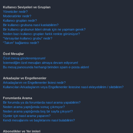
Kullanıcı Seviyeleri ve Grupları
Yöneticiler nedir?
Moderatörler nedir?
Kullanıcı grupları nedir?
Bir kullanıcı grubuna nasıl katılabilirim?
Bir kullanıcı grubunun lideri olmak için ne yapmam gerek?
Neden bazı kullanıcı grupları farklı renkte görünüyor?
“Varsayılan kullanıcı grubu” nedir?
“Takım” bağlantısı nedir?
Özel Mesajlar
Özel mesaj gönderemiyorum!
İstemediğim özel mesajları almaya devam ediyorum!
Bu mesaj panosunda herhangi birinden spam e-posta aldım!
Arkadaşlar ve Engellenenler
Arkadaşlarım ve Engellenenler listesi nedir?
Kullanıcıları Arkadaşlarım veya Engellenenler listesine nasıl ekleyebilirim / silebilirim?
Forumlarda Arama
Bir forumda ya da forumlarda nasıl arama yapabilirim?
Neden arama yaptığımda sonuç çıkmıyor?
Neden arama yaptığımda boş bir sayfa çıkıyor!?
Üyeler için nasıl arama yaparım?
Kendi mesajlarımı ve başlıklarımı nasıl bulabilirim?
Abonelikler ve Yer imleri