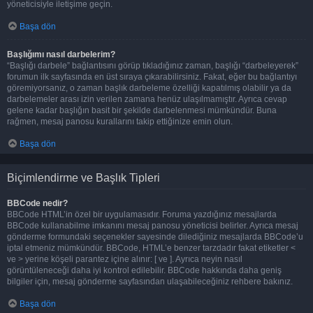
yöneticisiyle iletişime geçin.
Başa dön
Başlığımı nasıl darbelerim?
“Başlığı darbele” bağlantısını görüp tıkladığınız zaman, başlığı “darbeleyerek”
forumun ilk sayfasında en üst sıraya çıkarabilirsiniz. Fakat, eğer bu bağlantıyı
göremiyorsanız, o zaman başlık darbeleme özelliği kapatılmış olabilir ya da
darbelemeler arası izin verilen zamana henüz ulaşılmamıştır. Ayrıca cevap
gelene kadar başlığın basit bir şekilde darbelenmesi mümkündür. Buna
rağmen, mesaj panosu kurallarını takip ettiğinize emin olun.
Başa dön
Biçimlendirme ve Başlık Tipleri
BBCode nedir?
BBCode HTML’in özel bir uygulamasıdır. Foruma yazdığınız mesajlarda
BBCode kullanabilme imkanını mesaj panosu yöneticisi belirler. Ayrıca mesaj
gönderme formundaki seçenekler sayesinde dilediğiniz mesajlarda BBCode’u
iptal etmeniz mümkündür. BBCode, HTML’e benzer tarzdadır fakat etiketler <
ve > yerine köşeli parantez içine alınır: [ ve ]. Ayrıca neyin nasıl
görüntüleneceği daha iyi kontrol edilebilir. BBCode hakkında daha geniş
bilgiler için, mesaj gönderme sayfasından ulaşabileceğiniz rehbere bakınız.
Başa dön