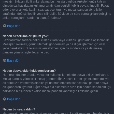
mesajını tıklayın; ilgili anket daima bu mesaja bağlıdır. Ankete henüz katılan
olmadıysa, hazırlayan kullanıcı tarafından değiştirilebilir veya silinebilir. Fakat,
eğer üyeler ankete katılmışsa, sadece forum ve mesaj panosu yöneticileri
tarafından değiştirilebilir veya silinebilir. Böylece bir süre sonra şıkları değiştirip
anket sonuçlarını saptırma olanağı kalmaz.
Başa dön
Neden bir foruma erişimim yok?
Bazı forumlar sadece belirli kullanıcılara veya kullanıcı gruplarına açık olabilir.
Mesajları okumak, görüntülemek, göndermek ya da diğer işlemler için özel
yetki gerekebilir. Size erişim verilebilmesi için bir moderatör ya da mesaj
panosu yöneticisiyle iletişime geçin.
Başa dön
Neden dosya ekleri ekleyemiyorum?
Her forumda, her grupta, veya her kullanıcı temelinde dosya eki izinleri vardır.
Mesaj panosu yöneticisi mesaj gönderdiğiniz belirli forum için eklenen dosya
eklerine izin vermemiş olabilir, ya da muhtemelen sadece bazı gruplar dosya
eki gönderebiliyordur. Eğer dosya eki eklemenin sizin için neden kapalı olduğu
hakkında bir şüpheniz varsa mesaj panosu yöneticiyle iletişime geçin.
Başa dön
Neden bir uyarı aldım?
Her mesaj panosu yöneticisi, mesaj panoları için kendi kurallarını belirlemiştir.