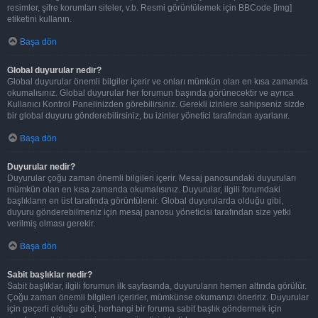
resimler, şifre korumları siteler, v.b. Resmi görüntülemek için BBCode [img]
etiketini kullanın.
Başa dön
Global duyurular nedir?
Global duyurular önemli bilgiler içerir ve onları mümkün olan en kısa zamanda
okumalısınız. Global duyurular her forumun başında görünecektir ve ayrıca
Kullanıcı Kontrol Panelinizden görebilirsiniz. Gerekli izinlere sahipseniz sizde
bir global duyuru gönderebilirsiniz, bu izinler yönetici tarafından ayarlanır.
Başa dön
Duyurular nedir?
Duyurular çoğu zaman önemli bilgileri içerir. Mesaj panosundaki duyuruları
mümkün olan en kısa zamanda okumalısınız. Duyurular, ilgili forumdaki
başlıkların en üst tarafında görüntülenir. Global duyurularda olduğu gibi,
duyuru gönderebilmeniz için mesaj panosu yöneticisi tarafından size yetki
verilmiş olması gerekir.
Başa dön
Sabit başlıklar nedir?
Sabit başlıklar, ilgili forumun ilk sayfasında, duyuruların hemen altında görülür.
Çoğu zaman önemli bilgileri içerirler, mümkünse okumanızı öneririz. Duyurular
için geçerli olduğu gibi, herhangi bir foruma sabit başlık göndermek için