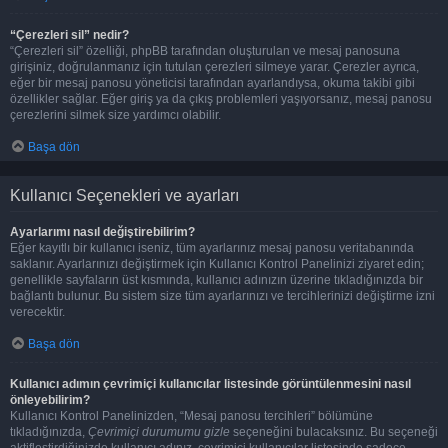
“Çerezleri sil” nedir?
“Çerezleri sil” özelliği, phpBB tarafından oluşturulan ve mesaj panosuna
girişiniz, doğrulanmanız için tutulan çerezleri silmeye yarar. Çerezler ayrıca,
eğer bir mesaj panosu yöneticisi tarafından ayarlandıysa, okuma takibi gibi
özellikler sağlar. Eğer giriş ya da çıkış problemleri yaşıyorsanız, mesaj panosu
çerezlerini silmek size yardımcı olabilir.
Başa dön
Kullanıcı Seçenekleri ve ayarları
Ayarlarımı nasıl değiştirebilirim?
Eğer kayıtlı bir kullanıcı iseniz, tüm ayarlarınız mesaj panosu veritabanında
saklanır. Ayarlarınızı değiştirmek için Kullanıcı Kontrol Panelinizi ziyaret edin;
genellikle sayfaların üst kısmında, kullanıcı adınızın üzerine tıkladığınızda bir
bağlantı bulunur. Bu sistem size tüm ayarlarınızı ve tercihlerinizi değiştirme izni
verecektir.
Başa dön
Kullanıcı adımın çevrimiçi kullanıcılar listesinde görüntülenmesini nasıl
önleyebilirim?
Kullanıcı Kontrol Panelinizden, “Mesaj panosu tercihleri” bölümüne
tıkladığınızda,
Çevrimiçi durumumu gizle
seçeneğini bulacaksınız. Bu seçeneği