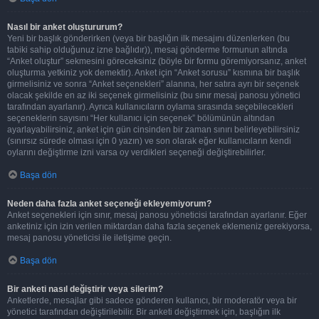
Nasıl bir anket oluştururum?
Yeni bir başlık gönderirken (veya bir başlığın ilk mesajını düzenlerken (bu
tabiki sahip olduğunuz izne bağlıdır)), mesaj gönderme formunun altında
“Anket oluştur” sekmesini göreceksiniz (böyle bir formu göremiyorsanız, anket
oluşturma yetkiniz yok demektir). Anket için “Anket sorusu” kısmına bir başlık
girmelisiniz ve sonra “Anket seçenekleri” alanına, her satıra ayrı bir seçenek
olacak şekilde en az iki seçenek girmelisiniz (bu sınır mesaj panosu yönetici
tarafından ayarlanır). Ayrıca kullanıcıların oylama sırasında seçebilecekleri
seçeneklerin sayısını “Her kullanıcı için seçenek” bölümünün altından
ayarlayabilirsiniz, anket için gün cinsinden bir zaman sınırı belirleyebilirsiniz
(sınırsız sürede olması için 0 yazın) ve son olarak eğer kullanıcıların kendi
oylarını değiştirme izni varsa oy verdikleri seçeneği değiştirebilirler.
Başa dön
Neden daha fazla anket seçeneği ekleyemiyorum?
Anket seçenekleri için sınır, mesaj panosu yöneticisi tarafından ayarlanır. Eğer
anketiniz için izin verilen miktardan daha fazla seçenek eklemeniz gerekiyorsa,
mesaj panosu yöneticisi ile iletişime geçin.
Başa dön
Bir anketi nasıl değiştirir veya silerim?
Anketlerde, mesajlar gibi sadece gönderen kullanıcı, bir moderatör veya bir
yönetici tarafından değiştirilebilir. Bir anketi değiştirmek için, başlığın ilk