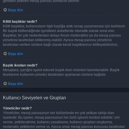
gereken yetkileri mesaj panosu yöneticisi belirler.
Başa dön
Kilitli başlıklar nedir?
Kilitli başlıklar, kullanıcıların ilgili başlığa artık cevap yazamaması için belirlenir.
Bir başlık kilitlendiğinde içerdikleri anketlerde otomatik olarak sona erer.
Başlıklar, bir çok nedenlerden dolayı forum moderatörü ya da mesaj panosu
yöneticisi tarafından kilitlenmiş olabilir. Ayrıca mesaj panosu yöneticisi
tarafından verilen izinlere bağlı olarak kendi başlıklarınızı kilitleyebilirsiniz.
Başa dön
Başlık ikonları nedir?
Mesajlara, içeriğini işaret edecek başlık ikon resimleri tanımlanabilir. Başlık
ikonlarının kullanımı yönetici tarafından ayarlanan izinlere bağlıdır.
Başa dön
Kullanıcı Seviyeleri ve Grupları
Yöneticiler nedir?
Yöneticiler, mesaj panosunun her bölümünde en çok yetkiye sahip olan
üyelerdir. Bu üyeler, mesaj panosunun her türlü işlevini kontrol edebilir: izin
verme, yetkilendirme, kullanıcı yasaklama, kullanıcı grupları oluşturma,
moderatör yetkilerini verme vs. Ayrıca onlar mesaj panosu kurucusu tarafından