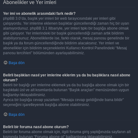
Abonelikler ve Yer imleri
Yer imi ve abonelik arasındaki fark nedir?
phpBB 3.0’da, başlık yer imleri bir web tarayıcısındaki yer imleri gibi
çalışıyordu. Yer imlerine eklenen başlıklar güncellendiği zaman hiç bir uyarı
alamıyordunuz. phpBB 3.1 itibariyle, yer imleri tıpkı bir başlığa abone olmak
gibi çalışıyor. Yer imlerindeki bir başlık güncellendiği zaman artık bildirim
alabiliyorsunuz. Aboneliklerde ise, farklı olarak, mesaj panosu genelinde bir
başlık ya da forum güncellendiğinde bildirim alacaksınız. Yer imleri ve
abonelikler için bildirim seçeneklerini Kullanıcı Kontrol Panelindeki “Mesaj
panosu tercihleri” bölümünden ayarlayabilirsiniz.
Başa dön
Belirli başlıkları nasıl yer imlerine eklerim ya da bu başlıklara nasıl abone
olurum?
Belirli bir başlığı yer imlerine eklemek ya da bu başlığa abone olmak için bir
başlıktaki üst ve alt kısımlarda bulunan “Başlık araçları” menüsünden uygun
bağlantıyı tıklayabilirsiniz.
Ayrıca bir başlığa cevap yazarken “Mesaja cevap geldiğinde bana bildir”
seçeneğini işaretleyerek başlığa abone olabilirsiniz.
Başa dön
Belirli bir foruma nasıl abone olurum?
Belirli bir foruma abone olmak için, ilgili foruma giriş yaptığınızda sayfanın alt
kısmında bulunan “Foruma abone ol” bağlantısına tıklayabilirsiniz.