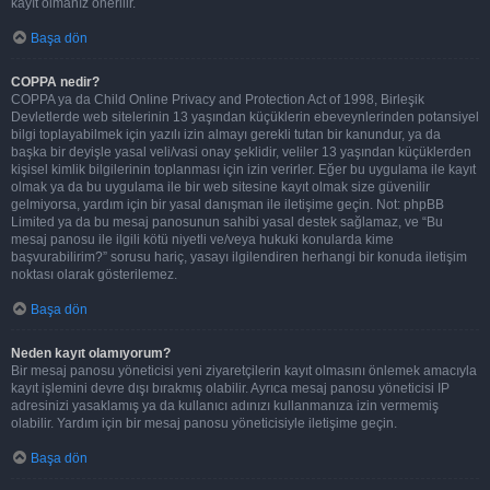
kayıt olmanız önerilir.
Başa dön
COPPA nedir?
COPPA ya da Child Online Privacy and Protection Act of 1998, Birleşik
Devletlerde web sitelerinin 13 yaşından küçüklerin ebeveynlerinden potansiyel
bilgi toplayabilmek için yazılı izin almayı gerekli tutan bir kanundur, ya da
başka bir deyişle yasal veli/vasi onay şeklidir, veliler 13 yaşından küçüklerden
kişisel kimlik bilgilerinin toplanması için izin verirler. Eğer bu uygulama ile kayıt
olmak ya da bu uygulama ile bir web sitesine kayıt olmak size güvenilir
gelmiyorsa, yardım için bir yasal danışman ile iletişime geçin. Not: phpBB
Limited ya da bu mesaj panosunun sahibi yasal destek sağlamaz, ve “Bu
mesaj panosu ile ilgili kötü niyetli ve/veya hukuki konularda kime
başvurabilirim?” sorusu hariç, yasayı ilgilendiren herhangi bir konuda iletişim
noktası olarak gösterilemez.
Başa dön
Neden kayıt olamıyorum?
Bir mesaj panosu yöneticisi yeni ziyaretçilerin kayıt olmasını önlemek amacıyla
kayıt işlemini devre dışı bırakmış olabilir. Ayrıca mesaj panosu yöneticisi IP
adresinizi yasaklamış ya da kullanıcı adınızı kullanmanıza izin vermemiş
olabilir. Yardım için bir mesaj panosu yöneticisiyle iletişime geçin.
Başa dön