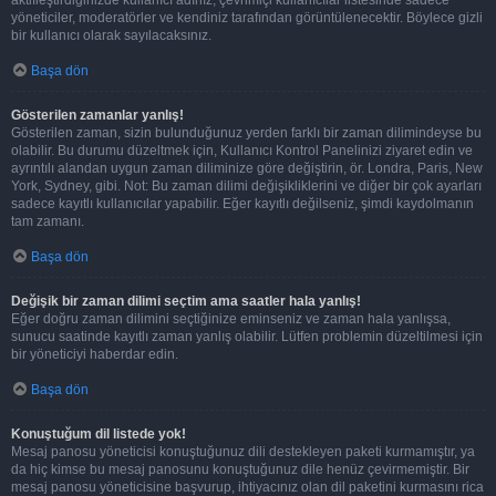
aktifleştirdiğinizde kullanıcı adınız, çevrimiçi kullanıcılar listesinde sadece
yöneticiler, moderatörler ve kendiniz tarafından görüntülenecektir. Böylece gizli
bir kullanıcı olarak sayılacaksınız.
Başa dön
Gösterilen zamanlar yanlış!
Gösterilen zaman, sizin bulunduğunuz yerden farklı bir zaman dilimindeyse bu
olabilir. Bu durumu düzeltmek için, Kullanıcı Kontrol Panelinizi ziyaret edin ve
ayrıntılı alandan uygun zaman diliminize göre değiştirin, ör. Londra, Paris, New
York, Sydney, gibi. Not: Bu zaman dilimi değişikliklerini ve diğer bir çok ayarları
sadece kayıtlı kullanıcılar yapabilir. Eğer kayıtlı değilseniz, şimdi kaydolmanın
tam zamanı.
Başa dön
Değişik bir zaman dilimi seçtim ama saatler hala yanlış!
Eğer doğru zaman dilimini seçtiğinize eminseniz ve zaman hala yanlışsa,
sunucu saatinde kayıtlı zaman yanlış olabilir. Lütfen problemin düzeltilmesi için
bir yöneticiyi haberdar edin.
Başa dön
Konuştuğum dil listede yok!
Mesaj panosu yöneticisi konuştuğunuz dili destekleyen paketi kurmamıştır, ya
da hiç kimse bu mesaj panosunu konuştuğunuz dile henüz çevirmemiştir. Bir
mesaj panosu yöneticisine başvurup, ihtiyacınız olan dil paketini kurmasını rica