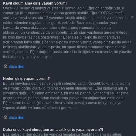
Kayıt oldum ama giriş yapamıyorum!
Öncelikle, kullanıcı adınızı ve şifrenizi kontrol edin. Eğer onlar doğruysa, o
zaman şu iki durumdan biri meydana gelmiş olabilir. Eğer COPPA desteği
açıksa ve kayıt sırasında 13 yaşından küçük olduğunuzu belirttiyseniz, size tarif
edilen işlemleri uygulamanız gerekmektedir. Bazı mesaj panoları yeni
kayıtlarda ayrıca aktivasyon istemektedir, giriş yapmadan önce bu
aktivasyonun kendiniz ya da bir yönetici tarafından yapılması gerekmektedir;
bu bilgi kayıt sırasında gösterilmiştir. Eğer size bir e-posta gönderildiyse,
açıklamaları takip edin. Eğer bir e-posta almadıysanız, yanlış bir e-posta adresi
belirtmiş olabilirsiniz ya da e-posta, bir spam filtresi tarafından spam olarak
seçilmiş olabilir. Eğer doğru e-posta adresi belirttiğinize eminseniz, bir yönetici
ile iletişime geçmeyi deneyin.
Başa dön
Neden giriş yapamıyorum?
Bunun meydana gelmesinde çeşitli sebepler vardır. Öncelikle, kullanıcı adınız
ve şifrenizi doğru olarak girdiğinizden emin olmalısınız. Eğer kullanıcı adı ve
şifrenizin doğruluğundan eminseniz, bir mesaj panosu yöneticisi ile iletişime
geçerek mesaj panosundan yasaklanıp yasaklanmadığınızdan emin olun.
Eğer sorun bu da değilse web sitesi sahibi mesaj panosu için yanlış ayar
yapmış olabilir ve bunu düzeltmesi gerekebilir.
Başa dön
Daha önce kayıt olmuştum ama artık giriş yapamıyorum?!
Bazı sebeplerden dolayı bir yönetici hesabınızı deaktif etmiş ya da silmiş