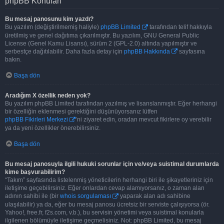
phpBB Konuları
Bu mesaj panosunu kim yazdı?
Bu yazılım (değiştirilmemiş haliyle)
phpBB Limited
tarafından telif hakkıyla
üretilmiş ve genel dağıtıma çıkarılmıştır. Bu yazılım, GNU General Public
License (Genel Kamu Lisansı), sürüm 2 (GPL-2.0) altında yapılmıştır ve
serbestçe dağıtılabilir. Daha fazla detay için
phpBB Hakkında
sayfasına
bakın.
Başa dön
Aradığım X özellik neden yok?
Bu yazılım phpBB Limited tarafından yazılmış ve lisanslanmıştır. Eğer herhangi
bir özelliğin eklenmesi gerektiğini düşünüyorsanız lütfen
phpBB Fikirleri Merkezi
’ni ziyaret edin, oradan mevcut fikirlere oy verebilir
ya da yeni özellikler önerebilirsiniz.
Başa dön
Bu mesaj panosuyla ilgili hukuki sorunlar için ve/veya suistimal durumlarda
kime başvurabilirim?
“Takım” sayfasında listelenmiş yöneticilerin herhangi biri ile şikayetleriniz için
iletişime geçebilirsiniz. Eğer onlardan cevap alamıyorsanız, o zaman alan
adının sahibi ile (bir
whois sorgulaması
yaparak alan adı sahibine
ulaşılabilir) ya da, eğer bu mesaj panosu ücretsiz bir serviste çalışıyorsa (ör.
Yahoo!, free.fr, f2s.com, v.b.), bu servisin yönetimi veya suistimal konularla
ilgilenen bölümüyle iletişime geçmelisiniz. Not: phpBB Limited, bu mesaj