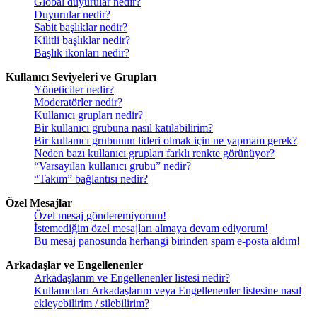
Global duyurular nedir?
Duyurular nedir?
Sabit başlıklar nedir?
Kilitli başlıklar nedir?
Başlık ikonları nedir?
Kullanıcı Seviyeleri ve Grupları
Yöneticiler nedir?
Moderatörler nedir?
Kullanıcı grupları nedir?
Bir kullanıcı grubuna nasıl katılabilirim?
Bir kullanıcı grubunun lideri olmak için ne yapmam gerek?
Neden bazı kullanıcı grupları farklı renkte görünüyor?
“Varsayılan kullanıcı grubu” nedir?
“Takım” bağlantısı nedir?
Özel Mesajlar
Özel mesaj gönderemiyorum!
İstemediğim özel mesajları almaya devam ediyorum!
Bu mesaj panosunda herhangi birinden spam e-posta aldım!
Arkadaşlar ve Engellenenler
Arkadaşlarım ve Engellenenler listesi nedir?
Kullanıcıları Arkadaşlarım veya Engellenenler listesine nasıl
ekleyebilirim / silebilirim?