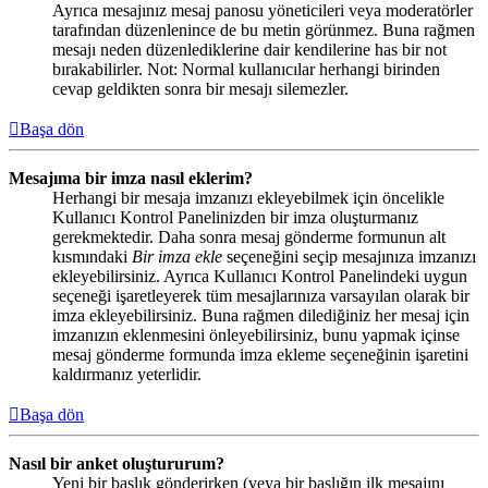
Ayrıca mesajınız mesaj panosu yöneticileri veya moderatörler
tarafından düzenlenince de bu metin görünmez. Buna rağmen
mesajı neden düzenlediklerine dair kendilerine has bir not
bırakabilirler. Not: Normal kullanıcılar herhangi birinden
cevap geldikten sonra bir mesajı silemezler.
Başa dön
Mesajıma bir imza nasıl eklerim?
Herhangi bir mesaja imzanızı ekleyebilmek için öncelikle
Kullanıcı Kontrol Panelinizden bir imza oluşturmanız
gerekmektedir. Daha sonra mesaj gönderme formunun alt
kısmındaki
Bir imza ekle
seçeneğini seçip mesajınıza imzanızı
ekleyebilirsiniz. Ayrıca Kullanıcı Kontrol Panelindeki uygun
seçeneği işaretleyerek tüm mesajlarınıza varsayılan olarak bir
imza ekleyebilirsiniz. Buna rağmen dilediğiniz her mesaj için
imzanızın eklenmesini önleyebilirsiniz, bunu yapmak içinse
mesaj gönderme formunda imza ekleme seçeneğinin işaretini
kaldırmanız yeterlidir.
Başa dön
Nasıl bir anket oluştururum?
Yeni bir başlık gönderirken (veya bir başlığın ilk mesajını