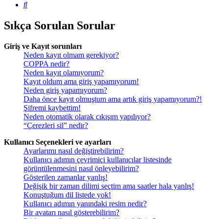
Ara
Sıkça Sorulan Sorular
Giriş ve Kayıt sorunları
Neden kayıt olmam gerekiyor?
COPPA nedir?
Neden kayıt olamıyorum?
Kayıt oldum ama giriş yapamıyorum!
Neden giriş yapamıyorum?
Daha önce kayıt olmuştum ama artık giriş yapamıyorum?!
Şifremi kaybettim!
Neden otomatik olarak çıkışım yapılıyor?
“Çerezleri sil” nedir?
Kullanıcı Seçenekleri ve ayarları
Ayarlarımı nasıl değiştirebilirim?
Kullanıcı adımın çevrimiçi kullanıcılar listesinde
görüntülenmesini nasıl önleyebilirim?
Gösterilen zamanlar yanlış!
Değişik bir zaman dilimi seçtim ama saatler hala yanlış!
Konuştuğum dil listede yok!
Kullanıcı adımın yanındaki resim nedir?
Bir avatarı nasıl gösterebilirim?