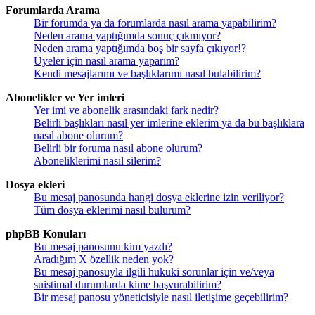
Forumlarda Arama
Bir forumda ya da forumlarda nasıl arama yapabilirim?
Neden arama yaptığımda sonuç çıkmıyor?
Neden arama yaptığımda boş bir sayfa çıkıyor!?
Üyeler için nasıl arama yaparım?
Kendi mesajlarımı ve başlıklarımı nasıl bulabilirim?
Abonelikler ve Yer imleri
Yer imi ve abonelik arasındaki fark nedir?
Belirli başlıkları nasıl yer imlerine eklerim ya da bu başlıklara
nasıl abone olurum?
Belirli bir foruma nasıl abone olurum?
Aboneliklerimi nasıl silerim?
Dosya ekleri
Bu mesaj panosunda hangi dosya eklerine izin veriliyor?
Tüm dosya eklerimi nasıl bulurum?
phpBB Konuları
Bu mesaj panosunu kim yazdı?
Aradığım X özellik neden yok?
Bu mesaj panosuyla ilgili hukuki sorunlar için ve/veya
suistimal durumlarda kime başvurabilirim?
Bir mesaj panosu yöneticisiyle nasıl iletişime geçebilirim?