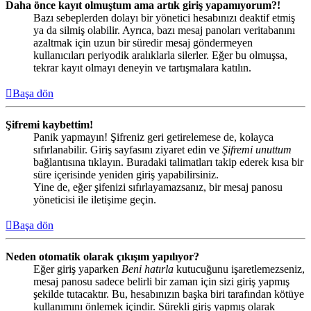
Daha önce kayıt olmuştum ama artık giriş yapamıyorum?!
Bazı sebeplerden dolayı bir yönetici hesabınızı deaktif etmiş
ya da silmiş olabilir. Ayrıca, bazı mesaj panoları veritabanını
azaltmak için uzun bir süredir mesaj göndermeyen
kullanıcıları periyodik aralıklarla silerler. Eğer bu olmuşsa,
tekrar kayıt olmayı deneyin ve tartışmalara katılın.
Başa dön
Şifremi kaybettim!
Panik yapmayın! Şifreniz geri getirelemese de, kolayca
sıfırlanabilir. Giriş sayfasını ziyaret edin ve
Şifremi unuttum
bağlantısına tıklayın. Buradaki talimatları takip ederek kısa bir
süre içerisinde yeniden giriş yapabilirsiniz.
Yine de, eğer şifenizi sıfırlayamazsanız, bir mesaj panosu
yöneticisi ile iletişime geçin.
Başa dön
Neden otomatik olarak çıkışım yapılıyor?
Eğer giriş yaparken
Beni hatırla
kutucuğunu işaretlemezseniz,
mesaj panosu sadece belirli bir zaman için sizi giriş yapmış
şekilde tutacaktır. Bu, hesabınızın başka biri tarafından kötüye
kullanımını önlemek içindir. Sürekli giriş yapmış olarak