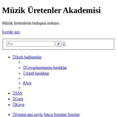
Müzik Üretenler Akademisi
Müzik üretenlerin buluşma noktası
İçeriğe geç
Gelişmiş
Ara
arama
Hızlı bağlantılar
Cevaplanmamış başlıklar
Aktif başlıklar
Ara
SSS
Giriş
Kayıt
Forum ana sayfa
Sıkça Sorulan Sorular