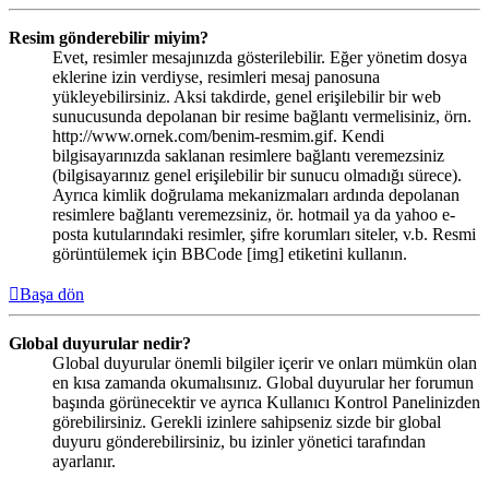
Resim gönderebilir miyim?
Evet, resimler mesajınızda gösterilebilir. Eğer yönetim dosya
eklerine izin verdiyse, resimleri mesaj panosuna
yükleyebilirsiniz. Aksi takdirde, genel erişilebilir bir web
sunucusunda depolanan bir resime bağlantı vermelisiniz, örn.
http://www.ornek.com/benim-resmim.gif. Kendi
bilgisayarınızda saklanan resimlere bağlantı veremezsiniz
(bilgisayarınız genel erişilebilir bir sunucu olmadığı sürece).
Ayrıca kimlik doğrulama mekanizmaları ardında depolanan
resimlere bağlantı veremezsiniz, ör. hotmail ya da yahoo e-
posta kutularındaki resimler, şifre korumları siteler, v.b. Resmi
görüntülemek için BBCode [img] etiketini kullanın.
Başa dön
Global duyurular nedir?
Global duyurular önemli bilgiler içerir ve onları mümkün olan
en kısa zamanda okumalısınız. Global duyurular her forumun
başında görünecektir ve ayrıca Kullanıcı Kontrol Panelinizden
görebilirsiniz. Gerekli izinlere sahipseniz sizde bir global
duyuru gönderebilirsiniz, bu izinler yönetici tarafından
ayarlanır.