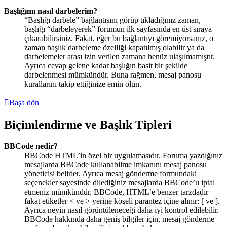
Başlığımı nasıl darbelerim?
“Başlığı darbele” bağlantısını görüp tıkladığınız zaman,
başlığı “darbeleyerek” forumun ilk sayfasında en üst sıraya
çıkarabilirsiniz. Fakat, eğer bu bağlantıyı göremiyorsanız, o
zaman başlık darbeleme özelliği kapatılmış olabilir ya da
darbelemeler arası izin verilen zamana henüz ulaşılmamıştır.
Ayrıca cevap gelene kadar başlığın basit bir şekilde
darbelenmesi mümkündür. Buna rağmen, mesaj panosu
kurallarını takip ettiğinize emin olun.
Başa dön
Biçimlendirme ve Başlık Tipleri
BBCode nedir?
BBCode HTML’in özel bir uygulamasıdır. Foruma yazdığınız
mesajlarda BBCode kullanabilme imkanını mesaj panosu
yöneticisi belirler. Ayrıca mesaj gönderme formundaki
seçenekler sayesinde dilediğiniz mesajlarda BBCode’u iptal
etmeniz mümkündür. BBCode, HTML’e benzer tarzdadır
fakat etiketler < ve > yerine köşeli parantez içine alınır: [ ve ].
Ayrıca neyin nasıl görüntüleneceği daha iyi kontrol edilebilir.
BBCode hakkında daha geniş bilgiler için, mesaj gönderme