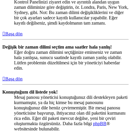
Kontrol Panelinizi ziyaret edin ve ayrıntılı alandan uygun
zaman diliminize göre değiştirin, ör. Londra, Paris, New York,
Sydney, gibi. Not: Bu zaman dilimi değişikliklerini ve diğer
bir çok ayarları sadece kayıtlı kullanıcılar yapabilir. Eğer
kayıtlı değilseniz, şimdi kaydolmanın tam zamanı.
Başa dön
Değişik bir zaman dilimi seçtim ama saatler hala yanlış!
Eğer doğru zaman dilimini seçtiğinize eminseniz ve zaman
hala yanlışsa, sunucu saatinde kayıtlı zaman yanlış olabilir.
Lütfen problemin düzeltilmesi için bir yöneticiyi haberdar
edin.
Başa dön
Konuştuğum dil listede yok!
Mesaj panosu yöneticisi konuştuğunuz dili destekleyen paketi
kurmamıştır, ya da hiç kimse bu mesaj panosunu
konuştuğunuz dile henüz çevirmemiştir. Bir mesaj panosu
yöneticisine başvurup, ihtiyacınız olan dil paketini kurmasını
rica edin. Eğer dil paketi mevcut değilse, yeni bir çeviri
oluşturmakta özgürsünüz. Daha fazla bilgi
phpBB
®
websitesinde bulunabilir.