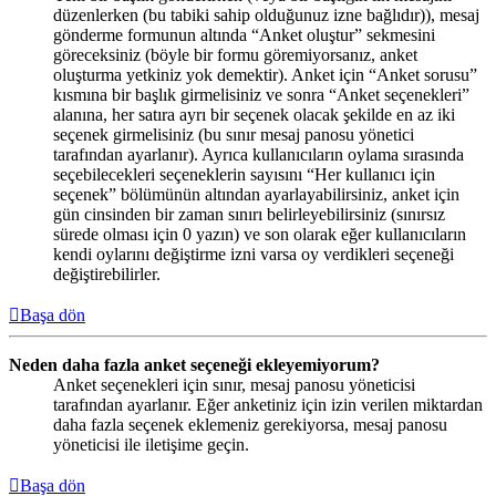
düzenlerken (bu tabiki sahip olduğunuz izne bağlıdır)), mesaj
gönderme formunun altında “Anket oluştur” sekmesini
göreceksiniz (böyle bir formu göremiyorsanız, anket
oluşturma yetkiniz yok demektir). Anket için “Anket sorusu”
kısmına bir başlık girmelisiniz ve sonra “Anket seçenekleri”
alanına, her satıra ayrı bir seçenek olacak şekilde en az iki
seçenek girmelisiniz (bu sınır mesaj panosu yönetici
tarafından ayarlanır). Ayrıca kullanıcıların oylama sırasında
seçebilecekleri seçeneklerin sayısını “Her kullanıcı için
seçenek” bölümünün altından ayarlayabilirsiniz, anket için
gün cinsinden bir zaman sınırı belirleyebilirsiniz (sınırsız
sürede olması için 0 yazın) ve son olarak eğer kullanıcıların
kendi oylarını değiştirme izni varsa oy verdikleri seçeneği
değiştirebilirler.
Başa dön
Neden daha fazla anket seçeneği ekleyemiyorum?
Anket seçenekleri için sınır, mesaj panosu yöneticisi
tarafından ayarlanır. Eğer anketiniz için izin verilen miktardan
daha fazla seçenek eklemeniz gerekiyorsa, mesaj panosu
yöneticisi ile iletişime geçin.
Başa dön