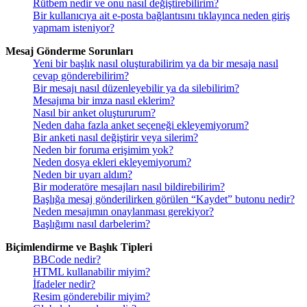
Rütbem nedir ve onu nasıl değiştirebilirim?
Bir kullanıcıya ait e-posta bağlantısını tıklayınca neden giriş
yapmam isteniyor?
Mesaj Gönderme Sorunları
Yeni bir başlık nasıl oluşturabilirim ya da bir mesaja nasıl
cevap gönderebilirim?
Bir mesajı nasıl düzenleyebilir ya da silebilirim?
Mesajıma bir imza nasıl eklerim?
Nasıl bir anket oluştururum?
Neden daha fazla anket seçeneği ekleyemiyorum?
Bir anketi nasıl değiştirir veya silerim?
Neden bir foruma erişimim yok?
Neden dosya ekleri ekleyemiyorum?
Neden bir uyarı aldım?
Bir moderatöre mesajları nasıl bildirebilirim?
Başlığa mesaj gönderilirken görülen “Kaydet” butonu nedir?
Neden mesajımın onaylanması gerekiyor?
Başlığımı nasıl darbelerim?
Biçimlendirme ve Başlık Tipleri
BBCode nedir?
HTML kullanabilir miyim?
İfadeler nedir?
Resim gönderebilir miyim?