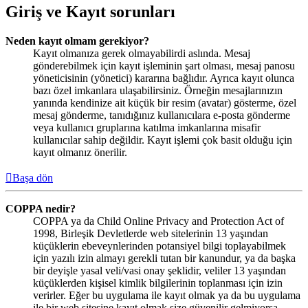
Giriş ve Kayıt sorunları
Neden kayıt olmam gerekiyor?
Kayıt olmanıza gerek olmayabilirdi aslında. Mesaj
gönderebilmek için kayıt işleminin şart olması, mesaj panosu
yöneticisinin (yönetici) kararına bağlıdır. Ayrıca kayıt olunca
bazı özel imkanlara ulaşabilirsiniz. Örneğin mesajlarınızın
yanında kendinize ait küçük bir resim (avatar) gösterme, özel
mesaj gönderme, tanıdığınız kullanıcılara e-posta gönderme
veya kullanıcı gruplarına katılma imkanlarına misafir
kullanıcılar sahip değildir. Kayıt işlemi çok basit olduğu için
kayıt olmanız önerilir.
Başa dön
COPPA nedir?
COPPA ya da Child Online Privacy and Protection Act of
1998, Birleşik Devletlerde web sitelerinin 13 yaşından
küçüklerin ebeveynlerinden potansiyel bilgi toplayabilmek
için yazılı izin almayı gerekli tutan bir kanundur, ya da başka
bir deyişle yasal veli/vasi onay şeklidir, veliler 13 yaşından
küçüklerden kişisel kimlik bilgilerinin toplanması için izin
verirler. Eğer bu uygulama ile kayıt olmak ya da bu uygulama
ile bir web sitesine kayıt olmak size güvenilir gelmiyorsa,