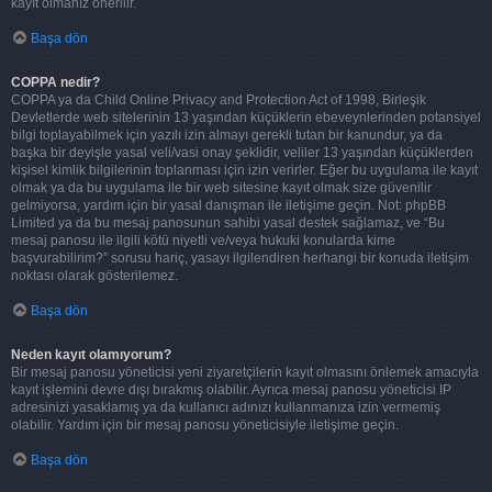
kayıt olmanız önerilir.
Başa dön
COPPA nedir?
COPPA ya da Child Online Privacy and Protection Act of 1998, Birleşik
Devletlerde web sitelerinin 13 yaşından küçüklerin ebeveynlerinden potansiyel
bilgi toplayabilmek için yazılı izin almayı gerekli tutan bir kanundur, ya da
başka bir deyişle yasal veli/vasi onay şeklidir, veliler 13 yaşından küçüklerden
kişisel kimlik bilgilerinin toplanması için izin verirler. Eğer bu uygulama ile kayıt
olmak ya da bu uygulama ile bir web sitesine kayıt olmak size güvenilir
gelmiyorsa, yardım için bir yasal danışman ile iletişime geçin. Not: phpBB
Limited ya da bu mesaj panosunun sahibi yasal destek sağlamaz, ve “Bu
mesaj panosu ile ilgili kötü niyetli ve/veya hukuki konularda kime
başvurabilirim?” sorusu hariç, yasayı ilgilendiren herhangi bir konuda iletişim
noktası olarak gösterilemez.
Başa dön
Neden kayıt olamıyorum?
Bir mesaj panosu yöneticisi yeni ziyaretçilerin kayıt olmasını önlemek amacıyla
kayıt işlemini devre dışı bırakmış olabilir. Ayrıca mesaj panosu yöneticisi IP
adresinizi yasaklamış ya da kullanıcı adınızı kullanmanıza izin vermemiş
olabilir. Yardım için bir mesaj panosu yöneticisiyle iletişime geçin.
Başa dön