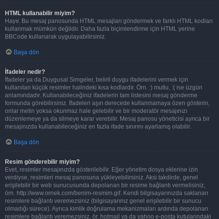
HTML kullanabilir miyim?
Hayır. Bu mesaj panosunda HTML mesajları göndermek ve farklı HTML kodları
kullanmak mümkün değildir. Daha fazla biçimlendirme için HTML yerine
BBCode kullanarak uygulayabilirsiniz.
Başa dön
İfadeler nedir?
İfadeler ya da Duygusal Simgeler, belirli duygu ifadelerini vermek için
kullanılan küçük resimler halindeki kısa kodlardır. Örn. :) mutlu, :( ise üzgün
anlamındadır. Kullanabileceğiniz ifadelerin tam listesini mesaj gönderme
formunda görebilirsiniz. İfadeleri aşırı derecede kullanmamaya özen gösterin,
onlar metin yoksa okunmaz hale gelebilir ve bir moderatör mesajınızı
düzenlemeye ya da silmeye karar verebilir. Mesaj panosu yöneticisi ayrıca bir
mesajınızda kullanabileceğiniz en fazla ifade sınırını ayarlamış olabilir.
Başa dön
Resim gönderebilir miyim?
Evet, resimler mesajınızda gösterilebilir. Eğer yönetim dosya eklerine izin
verdiyse, resimleri mesaj panosuna yükleyebilirsiniz. Aksi takdirde, genel
erişilebilir bir web sunucusunda depolanan bir resime bağlantı vermelisiniz,
örn. http://www.ornek.com/benim-resmim.gif. Kendi bilgisayarınızda saklanan
resimlere bağlantı veremezsiniz (bilgisayarınız genel erişilebilir bir sunucu
olmadığı sürece). Ayrıca kimlik doğrulama mekanizmaları ardında depolanan
resimlere bağlantı veremezsiniz, ör. hotmail ya da yahoo e-posta kutularındaki