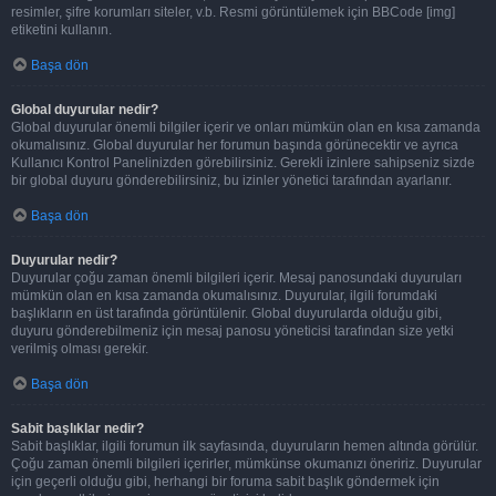
resimler, şifre korumları siteler, v.b. Resmi görüntülemek için BBCode [img]
etiketini kullanın.
Başa dön
Global duyurular nedir?
Global duyurular önemli bilgiler içerir ve onları mümkün olan en kısa zamanda
okumalısınız. Global duyurular her forumun başında görünecektir ve ayrıca
Kullanıcı Kontrol Panelinizden görebilirsiniz. Gerekli izinlere sahipseniz sizde
bir global duyuru gönderebilirsiniz, bu izinler yönetici tarafından ayarlanır.
Başa dön
Duyurular nedir?
Duyurular çoğu zaman önemli bilgileri içerir. Mesaj panosundaki duyuruları
mümkün olan en kısa zamanda okumalısınız. Duyurular, ilgili forumdaki
başlıkların en üst tarafında görüntülenir. Global duyurularda olduğu gibi,
duyuru gönderebilmeniz için mesaj panosu yöneticisi tarafından size yetki
verilmiş olması gerekir.
Başa dön
Sabit başlıklar nedir?
Sabit başlıklar, ilgili forumun ilk sayfasında, duyuruların hemen altında görülür.
Çoğu zaman önemli bilgileri içerirler, mümkünse okumanızı öneririz. Duyurular
için geçerli olduğu gibi, herhangi bir foruma sabit başlık göndermek için