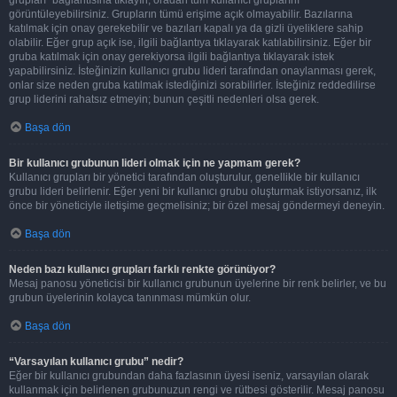
görüntüleyebilirsiniz. Grupların tümü erişime açık olmayabilir. Bazılarına
katılmak için onay gerekebilir ve bazıları kapalı ya da gizli üyeliklere sahip
olabilir. Eğer grup açık ise, ilgili bağlantıya tıklayarak katılabilirsiniz. Eğer bir
gruba katılmak için onay gerekiyorsa ilgili bağlantıya tıklayarak istek
yapabilirsiniz. İsteğinizin kullanıcı grubu lideri tarafından onaylanması gerek,
onlar size neden gruba katılmak istediğinizi sorabilirler. İsteğiniz reddedilirse
grup liderini rahatsız etmeyin; bunun çeşitli nedenleri olsa gerek.
Başa dön
Bir kullanıcı grubunun lideri olmak için ne yapmam gerek?
Kullanıcı grupları bir yönetici tarafından oluşturulur, genellikle bir kullanıcı
grubu lideri belirlenir. Eğer yeni bir kullanıcı grubu oluşturmak istiyorsanız, ilk
önce bir yöneticiyle iletişime geçmelisiniz; bir özel mesaj göndermeyi deneyin.
Başa dön
Neden bazı kullanıcı grupları farklı renkte görünüyor?
Mesaj panosu yöneticisi bir kullanıcı grubunun üyelerine bir renk belirler, ve bu
grubun üyelerinin kolayca tanınması mümkün olur.
Başa dön
“Varsayılan kullanıcı grubu” nedir?
Eğer bir kullanıcı grubundan daha fazlasının üyesi iseniz, varsayılan olarak
kullanmak için belirlenen grubunuzun rengi ve rütbesi gösterilir. Mesaj panosu