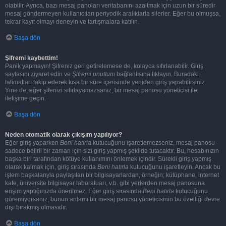
olabilir. Ayrıca, bazı mesaj panoları veritabanını azaltmak için uzun bir süredir
mesaj göndermeyen kullanıcıları periyodik aralıklarla silerler. Eğer bu olmuşsa,
tekrar kayıt olmayı deneyin ve tartışmalara katılın.
Başa dön
Şifremi kaybettim!
Panik yapmayın! Şifreniz geri getirelemese de, kolayca sıfırlanabilir. Giriş
sayfasını ziyaret edin ve
Şifremi unuttum
bağlantısına tıklayın. Buradaki
talimatları takip ederek kısa bir süre içerisinde yeniden giriş yapabilirsiniz.
Yine de, eğer şifenizi sıfırlayamazsanız, bir mesaj panosu yöneticisi ile
iletişime geçin.
Başa dön
Neden otomatik olarak çıkışım yapılıyor?
Eğer giriş yaparken
Beni hatırla
kutucuğunu işaretlemezseniz, mesaj panosu
sadece belirli bir zaman için sizi giriş yapmış şekilde tutacaktır. Bu, hesabınızın
başka biri tarafından kötüye kullanımını önlemek içindir. Sürekli giriş yapmış
olarak kalmak için, giriş sırasında
Beni hatırla
kutucuğunu işaretleyin. Ancak bu
işlem başkalarıyla paylaşılan bir bilgisayarlardan, örneğin; kütüphane, internet
kafe, üniversite bilgisayar laboratuarı, v.b. gibi yerlerden mesaj panosuna
erişim yaptığınızda önerilmez. Eğer giriş sırasında
Beni hatırla
kutucuğunu
göremiyorsanız, bunun anlamı bir mesaj panosu yöneticisinin bu özelliği devre
dışı bırakmış olmasıdır.
Başa dön