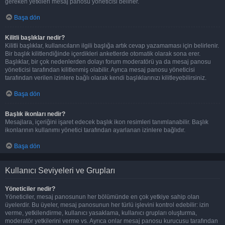
gereken yetkileri mesaj panosu yöneticisi belirler.
Başa dön
Kilitli başlıklar nedir?
Kilitli başlıklar, kullanıcıların ilgili başlığa artık cevap yazamaması için belirlenir.
Bir başlık kilitlendiğinde içerdikleri anketlerde otomatik olarak sona erer.
Başlıklar, bir çok nedenlerden dolayı forum moderatörü ya da mesaj panosu
yöneticisi tarafından kilitlenmiş olabilir. Ayrıca mesaj panosu yöneticisi
tarafından verilen izinlere bağlı olarak kendi başlıklarınızı kilitleyebilirsiniz.
Başa dön
Başlık ikonları nedir?
Mesajlara, içeriğini işaret edecek başlık ikon resimleri tanımlanabilir. Başlık
ikonlarının kullanımı yönetici tarafından ayarlanan izinlere bağlıdır.
Başa dön
Kullanıcı Seviyeleri ve Grupları
Yöneticiler nedir?
Yöneticiler, mesaj panosunun her bölümünde en çok yetkiye sahip olan
üyelerdir. Bu üyeler, mesaj panosunun her türlü işlevini kontrol edebilir: izin
verme, yetkilendirme, kullanıcı yasaklama, kullanıcı grupları oluşturma,
moderatör yetkilerini verme vs. Ayrıca onlar mesaj panosu kurucusu tarafından