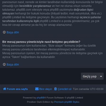
panosunun nasıl, nerede ve kimler tarafından kullanıldığı konusunda bir bilgisi
olmadığı için
kesinlikle yargılanamaz
ve her ne olursa olsun sorumlu
tutulamaz. phpBB.com sitesiyle veya phpBB yazılımıyla
doğrudan ilgisi
olmayan
herhangi bir hukuki konuda (ihtiyati tedbir, mali sorumluluk, iftira vs.)
phpBB Limited ile iletişime geçmeyin. Bu yazılımın herhangi
üçüncü şahıslar
tarafından kullanımıyla ilgili
phpBB Limited’e e-posta gönderirseniz, ya çok
kısa bir cevap alırsınız ya da hiç bir cevap alamazsınız.
Başa dön
Bir mesaj panosu yöneticisiyle nasıl iletişime geçebilirim?
Mesaj panosunun tüm kullanıcıları, “Bize ulaşın” formunu (eğer bu özellik
mesaj panosu yöneticisi tarafından etkinleştirilmişse) kullanabilir.
Mesaj panosunun üyeleri, bir mesaj panosu yöneticisi ile iletişime geçmek için
ayrıca “Takım” bağlantısını da kullanabilir.
Başa dön
Geçiş yap
Forum ana sayfa
Bize ulaşın
Çerezleri sil
Tüm zamanlar
UTC+03:00
Powered by
phpBB
® Forum Software © phpBB Limited
Prosilver Dark Edition by
Premium phpBB Styles