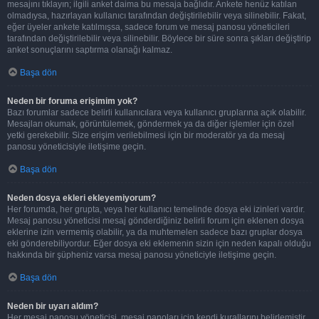
mesajını tıklayın; ilgili anket daima bu mesaja bağlıdır. Ankete henüz katılan
olmadıysa, hazırlayan kullanıcı tarafından değiştirilebilir veya silinebilir. Fakat,
eğer üyeler ankete katılmışsa, sadece forum ve mesaj panosu yöneticileri
tarafından değiştirilebilir veya silinebilir. Böylece bir süre sonra şıkları değiştirip
anket sonuçlarını saptırma olanağı kalmaz.
Başa dön
Neden bir foruma erişimim yok?
Bazı forumlar sadece belirli kullanıcılara veya kullanıcı gruplarına açık olabilir.
Mesajları okumak, görüntülemek, göndermek ya da diğer işlemler için özel
yetki gerekebilir. Size erişim verilebilmesi için bir moderatör ya da mesaj
panosu yöneticisiyle iletişime geçin.
Başa dön
Neden dosya ekleri ekleyemiyorum?
Her forumda, her grupta, veya her kullanıcı temelinde dosya eki izinleri vardır.
Mesaj panosu yöneticisi mesaj gönderdiğiniz belirli forum için eklenen dosya
eklerine izin vermemiş olabilir, ya da muhtemelen sadece bazı gruplar dosya
eki gönderebiliyordur. Eğer dosya eki eklemenin sizin için neden kapalı olduğu
hakkında bir şüpheniz varsa mesaj panosu yöneticiyle iletişime geçin.
Başa dön
Neden bir uyarı aldım?
Her mesaj panosu yöneticisi, mesaj panoları için kendi kurallarını belirlemiştir.