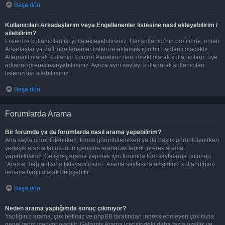
Başa dön
Kullanıcıları Arkadaşlarım veya Engellenenler listesine nasıl ekleyebilirim /
silebilirim?
Listenize kullanıcıları iki yolla ekleyebilirsiniz. Her kullanıcı’nın profilinde, onları
Arkadaşlar ya da Engellenenler listenize eklemek için bir bağlantı olacaktır.
Alternatif olarak Kullanıcı Kontrol Paneliniz’den, direkt olarak kullanıcıların üye
adlarını girerek ekleyebilirsiniz. Ayrıca aynı sayfayı kullanarak kullanıcıları
listenizden silebilirsiniz.
Başa dön
Forumlarda Arama
Bir forumda ya da forumlarda nasıl arama yapabilirim?
Ana sayfa görüntülenirken, forum görüntülenirken ya da başlık görüntülenirken
yerleşik arama kutusunun içerisine aranacak terimi girerek arama
yapabilirsiniz. Gelişmiş arama yapmak için forumda tüm sayfalarda bulunan
“Arama” bağlantısına tıklayabilirsiniz. Arama sayfasına erişiminiz kullandığınız
temaya bağlı olarak değişebilir.
Başa dön
Neden arama yaptığımda sonuç çıkmıyor?
Yaptığınız arama, çok belirsiz ve phpBB tarafından indekslenmeyen çok fazla
genel terim içeriyor olabilir. Gelişmiş Arama içerisindeki daha fazla özellik ve