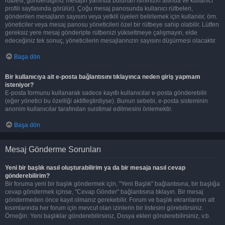
rütbesi, gönderdiğiniz mesajın yanında bulunan isminizin altında ve kullanıcı
profili sayfasında görülür). Çoğu mesaj panosunda kullanıcı rütbeleri,
gönderilen mesajların sayısını veya yetkili üyeleri belirlemek için kullanılır, örn.
yöneticiler veya mesaj panosu yöneticileri özel bir rütbeye sahip olabilir. Lütfen
gereksiz yere mesaj gönderipte rütbenizi yükseltmeye çalışmayın, elde
edeceğiniz tek sonuç, yöneticilerin mesajlarınızın sayısını düşürmesi olacaktır.
Başa dön
Bir kullanıcıya ait e-posta bağlantısını tıklayınca neden giriş yapmam
isteniyor?
E-posta formunu kullanarak sadece kayıtlı kullanıcılar e-posta gönderebilir
(eğer yönetici bu özelliği aktifleştirdiyse). Bunun sebebi, e-posta sisteminin
anonim kullanıcılar tarafından suistimal edilmesini önlemektir.
Başa dön
Mesaj Gönderme Sorunları
Yeni bir başlık nasıl oluşturabilirim ya da bir mesaja nasıl cevap
gönderebilirim?
Bir foruma yeni bir başlık göndermek için, "Yeni Başlık" bağlantısına, bir başlığa
cevap göndermek içinse, "Cevap Gönder" bağlantısına tıklayın. Bir mesaj
göndermeden önce kayıt olmanız gerekebilir. Forum ve başlık ekranlarının alt
kısımlarında her forum için mevcut olan izinlerin bir listesini görebilirsiniz.
Örneğin: Yeni başlıklar gönderebilirsiniz, Dosya ekleri gönderebilirsiniz, v.b.