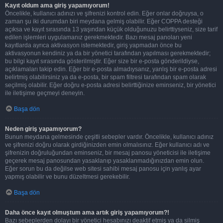
Kayıt oldum ama giriş yapamıyorum!
Öncelikle, kullanıcı adınızı ve şifrenizi kontrol edin. Eğer onlar doğruysa, o
zaman şu iki durumdan biri meydana gelmiş olabilir. Eğer COPPA desteği
açıksa ve kayıt sırasında 13 yaşından küçük olduğunuzu belirttiyseniz, size tarif
edilen işlemleri uygulamanız gerekmektedir. Bazı mesaj panoları yeni
kayıtlarda ayrıca aktivasyon istemektedir, giriş yapmadan önce bu
aktivasyonun kendiniz ya da bir yönetici tarafından yapılması gerekmektedir;
bu bilgi kayıt sırasında gösterilmiştir. Eğer size bir e-posta gönderildiyse,
açıklamaları takip edin. Eğer bir e-posta almadıysanız, yanlış bir e-posta adresi
belirtmiş olabilirsiniz ya da e-posta, bir spam filtresi tarafından spam olarak
seçilmiş olabilir. Eğer doğru e-posta adresi belirttiğinize eminseniz, bir yönetici
ile iletişime geçmeyi deneyin.
Başa dön
Neden giriş yapamıyorum?
Bunun meydana gelmesinde çeşitli sebepler vardır. Öncelikle, kullanıcı adınız
ve şifrenizi doğru olarak girdiğinizden emin olmalısınız. Eğer kullanıcı adı ve
şifrenizin doğruluğundan eminseniz, bir mesaj panosu yöneticisi ile iletişime
geçerek mesaj panosundan yasaklanıp yasaklanmadığınızdan emin olun.
Eğer sorun bu da değilse web sitesi sahibi mesaj panosu için yanlış ayar
yapmış olabilir ve bunu düzeltmesi gerekebilir.
Başa dön
Daha önce kayıt olmuştum ama artık giriş yapamıyorum?!
Bazı sebeplerden dolayı bir yönetici hesabınızı deaktif etmiş ya da silmiş