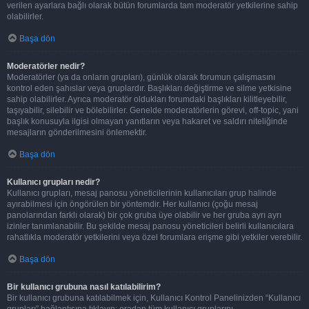
verilen ayarlara bağlı olarak bütün forumlarda tam moderatör yetkilerine sahip
olabilirler.
Başa dön
Moderatörler nedir?
Moderatörler (ya da onların grupları), günlük olarak forumun çalışmasını
kontrol eden şahıslar veya gruplardır. Başlıkları değiştirme ve silme yetkisine
sahip olabilirler. Ayrıca moderatör oldukları forumdaki başlıkları kilitleyebilir,
taşıyabilir, silebilir ve bölebilirler. Genelde moderatörlerin görevi, off-topic, yani
başlık konusuyla ilgisi olmayan yanıtların veya hakaret ve saldırı niteliğinde
mesajların gönderilmesini önlemektir.
Başa dön
Kullanıcı grupları nedir?
Kullanıcı grupları, mesaj panosu yöneticilerinin kullanıcıları grup halinde
ayırabilmesi için öngörülen bir yöntemdir. Her kullanıcı (çoğu mesaj
panolarından farklı olarak) bir çok gruba üye olabilir ve her gruba ayrı ayrı
izinler tanımlanabilir. Bu şekilde mesaj panosu yöneticileri belirli kullanıcılara
rahatlıkla moderatör yetkilerini veya özel forumlara erişme gibi yetkiler verebilir.
Başa dön
Bir kullanıcı grubuna nasıl katılabilirim?
Bir kullanıcı grubuna katılabilmek için, Kullanıcı Kontrol Panelinizden “Kullanıcı
grupları” bağlantısına tıklayın; oradan tüm kullanıcı gruplarını