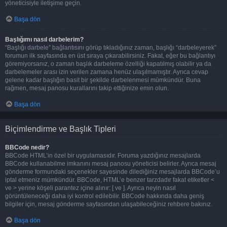
yöneticisiyle iletişime geçin.
Başa dön
Başlığımı nasıl darbelerim?
“Başlığı darbele” bağlantısını görüp tıkladığınız zaman, başlığı “darbeleyerek”
forumun ilk sayfasında en üst sıraya çıkarabilirsiniz. Fakat, eğer bu bağlantıyı
göremiyorsanız, o zaman başlık darbeleme özelliği kapatılmış olabilir ya da
darbelemeler arası izin verilen zamana henüz ulaşılmamıştır. Ayrıca cevap
gelene kadar başlığın basit bir şekilde darbelenmesi mümkündür. Buna
rağmen, mesaj panosu kurallarını takip ettiğinize emin olun.
Başa dön
Biçimlendirme ve Başlık Tipleri
BBCode nedir?
BBCode HTML’in özel bir uygulamasıdır. Foruma yazdığınız mesajlarda
BBCode kullanabilme imkanını mesaj panosu yöneticisi belirler. Ayrıca mesaj
gönderme formundaki seçenekler sayesinde dilediğiniz mesajlarda BBCode’u
iptal etmeniz mümkündür. BBCode, HTML’e benzer tarzdadır fakat etiketler <
ve > yerine köşeli parantez içine alınır: [ ve ]. Ayrıca neyin nasıl
görüntüleneceği daha iyi kontrol edilebilir. BBCode hakkında daha geniş
bilgiler için, mesaj gönderme sayfasından ulaşabileceğiniz rehbere bakınız.
Başa dön