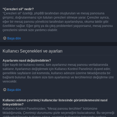
“Çerezleri sil” nedir?
“Çerezleri sil” özelliği, phpBB tarafından oluşturulan ve mesaj panosuna
girişiniz, doğrulanmanız için tutulan çerezleri silmeye yarar. Çerezler ayrıca,
eğer bir mesaj panosu yöneticisi tarafından ayarlandıysa, okuma takibi gibi
özellikler sağlar. Eğer giriş ya da çıkış problemleri yaşıyorsanız, mesaj panosu
çerezlerini silmek size yardımcı olabilir.
Başa dön
Kullanıcı Seçenekleri ve ayarları
Ayarlarımı nasıl değiştirebilirim?
Eğer kayıtlı bir kullanıcı iseniz, tüm ayarlarınız mesaj panosu veritabanında
saklanır. Ayarlarınızı değiştirmek için Kullanıcı Kontrol Panelinizi ziyaret edin;
genellikle sayfaların üst kısmında, kullanıcı adınızın üzerine tıkladığınızda bir
bağlantı bulunur. Bu sistem size tüm ayarlarınızı ve tercihlerinizi değiştirme izni
verecektir.
Başa dön
Kullanıcı adımın çevrimiçi kullanıcılar listesinde görüntülenmesini nasıl
önleyebilirim?
Kullanıcı Kontrol Panelinizden, “Mesaj panosu tercihleri” bölümüne
tıkladığınızda,
Çevrimiçi durumumu gizle
seçeneğini bulacaksınız. Bu seçeneği