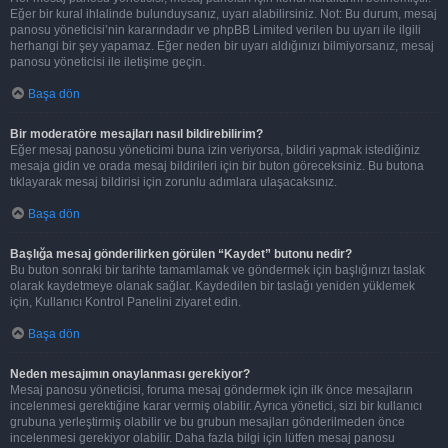
Eğer bir kural ihlalinde bulunduysanız, uyarı alabilirsiniz. Not: Bu durum, mesaj
panosu yöneticisi’nin kararındadır ve phpBB Limited verilen bu uyarı ile ilgili
herhangi bir şey yapamaz. Eğer neden bir uyarı aldığınızı bilmiyorsanız, mesaj
panosu yöneticisi ile iletişime geçin.
Başa dön
Bir moderatöre mesajları nasıl bildirebilirim?
Eğer mesaj panosu yöneticimi buna izin veriyorsa, bildiri yapmak istediğiniz
mesaja gidin ve orada mesaj bildirileri için bir buton göreceksiniz. Bu butona
tıklayarak mesaj bildirisi için zorunlu adımlara ulaşacaksınız.
Başa dön
Başlığa mesaj gönderilirken görülen “Kaydet” butonu nedir?
Bu buton sonraki bir tarihte tamamlamak ve göndermek için başlığınızı taslak
olarak kaydetmeye olanak sağlar. Kaydedilen bir taslağı yeniden yüklemek
için, Kullanıcı Kontrol Panelini ziyaret edin.
Başa dön
Neden mesajımın onaylanması gerekiyor?
Mesaj panosu yöneticisi, foruma mesaj göndermek için ilk önce mesajların
incelenmesi gerektiğine karar vermiş olabilir. Ayrıca yönetici, sizi bir kullanıcı
grubuna yerleştirmiş olabilir ve bu grubun mesajları gönderilmeden önce
incelenmesi gerekiyor olabilir. Daha fazla bilgi için lütfen mesaj panosu