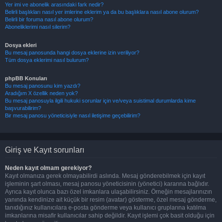
Yer imi ve abonelik arasındaki fark nedir?
Belirli başlıkları nasıl yer imlerine eklerim ya da bu başlıklara nasıl abone olurum?
Belirli bir foruma nasıl abone olurum?
Aboneliklerimi nasıl silerim?
Dosya ekleri
Bu mesaj panosunda hangi dosya eklerine izin veriliyor?
Tüm dosya eklerimi nasıl bulurum?
phpBB Konuları
Bu mesaj panosunu kim yazdı?
Aradığım X özellik neden yok?
Bu mesaj panosuyla ilgili hukuki sorunlar için ve/veya suistimal durumlarda kime
başvurabilirim?
Bir mesaj panosu yöneticisiyle nasıl iletişime geçebilirim?
Giriş ve Kayıt sorunları
Neden kayıt olmam gerekiyor?
Kayıt olmanıza gerek olmayabilirdi aslında. Mesaj gönderebilmek için kayıt
işleminin şart olması, mesaj panosu yöneticisinin (yönetici) kararına bağlıdır.
Ayrıca kayıt olunca bazı özel imkanlara ulaşabilirsiniz. Örneğin mesajlarınızın
yanında kendinize ait küçük bir resim (avatar) gösterme, özel mesaj gönderme,
tanıdığınız kullanıcılara e-posta gönderme veya kullanıcı gruplarına katılma
imkanlarına misafir kullanıcılar sahip değildir. Kayıt işlemi çok basit olduğu için