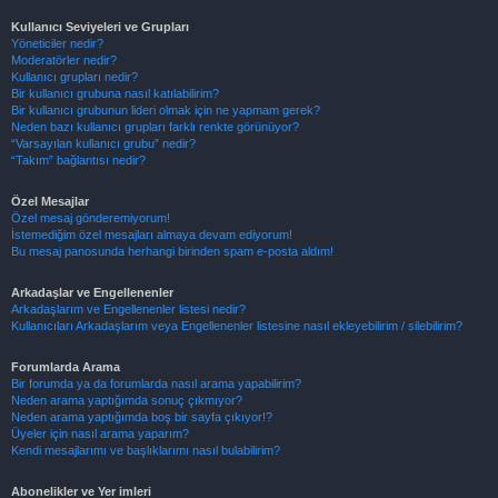
Kullanıcı Seviyeleri ve Grupları
Yöneticiler nedir?
Moderatörler nedir?
Kullanıcı grupları nedir?
Bir kullanıcı grubuna nasıl katılabilirim?
Bir kullanıcı grubunun lideri olmak için ne yapmam gerek?
Neden bazı kullanıcı grupları farklı renkte görünüyor?
“Varsayılan kullanıcı grubu” nedir?
“Takım” bağlantısı nedir?
Özel Mesajlar
Özel mesaj gönderemiyorum!
İstemediğim özel mesajları almaya devam ediyorum!
Bu mesaj panosunda herhangi birinden spam e-posta aldım!
Arkadaşlar ve Engellenenler
Arkadaşlarım ve Engellenenler listesi nedir?
Kullanıcıları Arkadaşlarım veya Engellenenler listesine nasıl ekleyebilirim / silebilirim?
Forumlarda Arama
Bir forumda ya da forumlarda nasıl arama yapabilirim?
Neden arama yaptığımda sonuç çıkmıyor?
Neden arama yaptığımda boş bir sayfa çıkıyor!?
Üyeler için nasıl arama yaparım?
Kendi mesajlarımı ve başlıklarımı nasıl bulabilirim?
Abonelikler ve Yer imleri