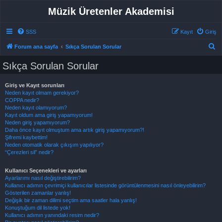
Müzik Üretenler Akademisi
SSS
Kayıt
Giriş
A
Forum ana sayfa
Sıkça Sorulan Sorular
r
Sıkça Sorulan Sorular
a
Giriş ve Kayıt sorunları
Neden kayıt olmam gerekiyor?
COPPA nedir?
Neden kayıt olamıyorum?
Kayıt oldum ama giriş yapamıyorum!
Neden giriş yapamıyorum?
Daha önce kayıt olmuştum ama artık giriş yapamıyorum?!
Şifremi kaybettim!
Neden otomatik olarak çıkışım yapılıyor?
“Çerezleri sil” nedir?
Kullanıcı Seçenekleri ve ayarları
Ayarlarımı nasıl değiştirebilirim?
Kullanıcı adımın çevrimiçi kullanıcılar listesinde görüntülenmesini nasıl önleyebilirim?
Gösterilen zamanlar yanlış!
Değişik bir zaman dilimi seçtim ama saatler hala yanlış!
Konuştuğum dil listede yok!
Kullanıcı adımın yanındaki resim nedir?