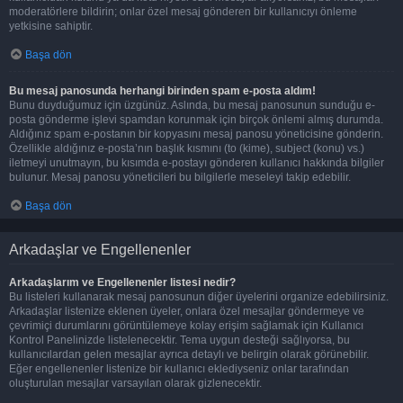
moderatörlere bildirin; onlar özel mesaj gönderen bir kullanıcıyı önleme
yetkisine sahiptir.
Başa dön
Bu mesaj panosunda herhangi birinden spam e-posta aldım!
Bunu duyduğumuz için üzgünüz. Aslında, bu mesaj panosunun sunduğu e-
posta gönderme işlevi spamdan korunmak için birçok önlemi almış durumda.
Aldığınız spam e-postanın bir kopyasını mesaj panosu yöneticisine gönderin.
Özellikle aldığınız e-posta’nın başlık kısmını (to (kime), subject (konu) vs.)
iletmeyi unutmayın, bu kısımda e-postayı gönderen kullanıcı hakkında bilgiler
bulunur. Mesaj panosu yöneticileri bu bilgilerle meseleyi takip edebilir.
Başa dön
Arkadaşlar ve Engellenenler
Arkadaşlarım ve Engellenenler listesi nedir?
Bu listeleri kullanarak mesaj panosunun diğer üyelerini organize edebilirsiniz.
Arkadaşlar listenize eklenen üyeler, onlara özel mesajlar göndermeye ve
çevrimiçi durumlarını görüntülemeye kolay erişim sağlamak için Kullanıcı
Kontrol Panelinizde listelenecektir. Tema uygun desteği sağlıyorsa, bu
kullanıcılardan gelen mesajlar ayrıca detaylı ve belirgin olarak görünebilir.
Eğer engellenenler listenize bir kullanıcı eklediyseniz onlar tarafından
oluşturulan mesajlar varsayılan olarak gizlenecektir.