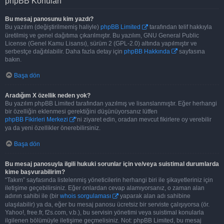
phpBB Konuları
Bu mesaj panosunu kim yazdı?
Bu yazılım (değiştirilmemiş haliyle)
phpBB Limited
tarafından telif hakkıyla
üretilmiş ve genel dağıtıma çıkarılmıştır. Bu yazılım, GNU General Public
License (Genel Kamu Lisansı), sürüm 2 (GPL-2.0) altında yapılmıştır ve
serbestçe dağıtılabilir. Daha fazla detay için
phpBB Hakkında
sayfasına
bakın.
Başa dön
Aradığım X özellik neden yok?
Bu yazılım phpBB Limited tarafından yazılmış ve lisanslanmıştır. Eğer herhangi
bir özelliğin eklenmesi gerektiğini düşünüyorsanız lütfen
phpBB Fikirleri Merkezi
’ni ziyaret edin, oradan mevcut fikirlere oy verebilir
ya da yeni özellikler önerebilirsiniz.
Başa dön
Bu mesaj panosuyla ilgili hukuki sorunlar için ve/veya suistimal durumlarda
kime başvurabilirim?
“Takım” sayfasında listelenmiş yöneticilerin herhangi biri ile şikayetleriniz için
iletişime geçebilirsiniz. Eğer onlardan cevap alamıyorsanız, o zaman alan
adının sahibi ile (bir
whois sorgulaması
yaparak alan adı sahibine
ulaşılabilir) ya da, eğer bu mesaj panosu ücretsiz bir serviste çalışıyorsa (ör.
Yahoo!, free.fr, f2s.com, v.b.), bu servisin yönetimi veya suistimal konularla
ilgilenen bölümüyle iletişime geçmelisiniz. Not: phpBB Limited, bu mesaj