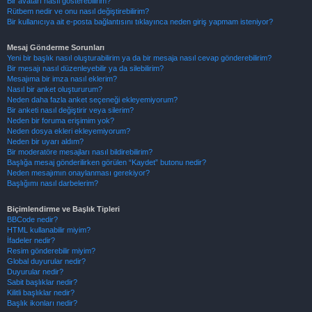
Bir avatarı nasıl gösterebilirim?
Rütbem nedir ve onu nasıl değiştirebilirim?
Bir kullanıcıya ait e-posta bağlantısını tıklayınca neden giriş yapmam isteniyor?
Mesaj Gönderme Sorunları
Yeni bir başlık nasıl oluşturabilirim ya da bir mesaja nasıl cevap gönderebilirim?
Bir mesajı nasıl düzenleyebilir ya da silebilirim?
Mesajıma bir imza nasıl eklerim?
Nasıl bir anket oluştururum?
Neden daha fazla anket seçeneği ekleyemiyorum?
Bir anketi nasıl değiştirir veya silerim?
Neden bir foruma erişimim yok?
Neden dosya ekleri ekleyemiyorum?
Neden bir uyarı aldım?
Bir moderatöre mesajları nasıl bildirebilirim?
Başlığa mesaj gönderilirken görülen “Kaydet” butonu nedir?
Neden mesajımın onaylanması gerekiyor?
Başlığımı nasıl darbelerim?
Biçimlendirme ve Başlık Tipleri
BBCode nedir?
HTML kullanabilir miyim?
İfadeler nedir?
Resim gönderebilir miyim?
Global duyurular nedir?
Duyurular nedir?
Sabit başlıklar nedir?
Kilitli başlıklar nedir?
Başlık ikonları nedir?