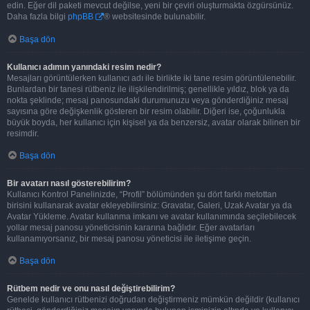
edin. Eğer dil paketi mevcut değilse, yeni bir çeviri oluşturmakta özgürsünüz.
Daha fazla bilgi
phpBB
® websitesinde bulunabilir.
Başa dön
Kullanıcı adımın yanındaki resim nedir?
Mesajları görüntülerken kullanıcı adı ile birlikte iki tane resim görüntülenebilir.
Bunlardan bir tanesi rütbeniz ile ilişkilendirilmiş; genellikle yıldız, blok ya da
nokta şeklinde; mesaj panosundaki durumunuzu veya gönderdiğiniz mesaj
sayısına göre değişkenlik gösteren bir resim olabilir. Diğeri ise, çoğunlukla
büyük boyda, her kullanıcı için kişisel ya da benzersiz, avatar olarak bilinen bir
resimdir.
Başa dön
Bir avatarı nasıl gösterebilirim?
Kullanıcı Kontrol Panelinizde, “Profil” bölümünden şu dört farklı metottan
birisini kullanarak avatar ekleyebilirsiniz: Gravatar, Galeri, Uzak Avatar ya da
Avatar Yükleme. Avatar kullanma imkanı ve avatar kullanımında seçilebilecek
yollar mesaj panosu yöneticisinin kararına bağlıdır. Eğer avatarları
kullanamıyorsanız, bir mesaj panosu yöneticisi ile iletişime geçin.
Başa dön
Rütbem nedir ve onu nasıl değiştirebilirim?
Genelde kullanıcı rütbenizi doğrudan değiştirmeniz mümkün değildir (kullanıcı