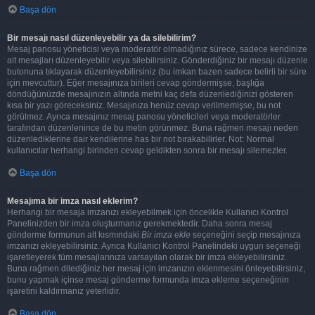
Başa dön
Bir mesajı nasıl düzenleyebilir ya da silebilirim?
Mesaj panosu yöneticisi veya moderatör olmadığınız sürece, sadece kendinize
ait mesajları düzenleyebilir veya silebilirsiniz. Gönderdiğiniz bir mesajı düzenle
butonuna tıklayarak düzenleyebilirsiniz (bu imkan bazen sadece belirli bir süre
için mevcuttur). Eğer mesajınıza birileri cevap göndermişse, başlığa
döndüğünüzde mesajınızın altında metni kaç defa düzenlediğinizi gösteren
kısa bir yazı göreceksiniz. Mesajınıza henüz cevap verilmemişse, bu not
görülmez. Ayrıca mesajınız mesaj panosu yöneticileri veya moderatörler
tarafından düzenlenince de bu metin görünmez. Buna rağmen mesajı neden
düzenlediklerine dair kendilerine has bir not bırakabilirler. Not: Normal
kullanıcılar herhangi birinden cevap geldikten sonra bir mesajı silemezler.
Başa dön
Mesajıma bir imza nasıl eklerim?
Herhangi bir mesaja imzanızı ekleyebilmek için öncelikle Kullanıcı Kontrol
Panelinizden bir imza oluşturmanız gerekmektedir. Daha sonra mesaj
gönderme formunun alt kısmındaki
Bir imza ekle
seçeneğini seçip mesajınıza
imzanızı ekleyebilirsiniz. Ayrıca Kullanıcı Kontrol Panelindeki uygun seçeneği
işaretleyerek tüm mesajlarınıza varsayılan olarak bir imza ekleyebilirsiniz.
Buna rağmen dilediğiniz her mesaj için imzanızın eklenmesini önleyebilirsiniz,
bunu yapmak içinse mesaj gönderme formunda imza ekleme seçeneğinin
işaretini kaldırmanız yeterlidir.
Başa dön