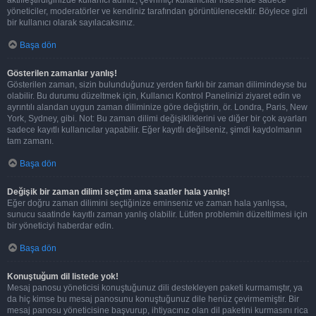
aktifleştirdiğinizde kullanıcı adınız, çevrimiçi kullanıcılar listesinde sadece
yöneticiler, moderatörler ve kendiniz tarafından görüntülenecektir. Böylece gizli
bir kullanıcı olarak sayılacaksınız.
Başa dön
Gösterilen zamanlar yanlış!
Gösterilen zaman, sizin bulunduğunuz yerden farklı bir zaman dilimindeyse bu
olabilir. Bu durumu düzeltmek için, Kullanıcı Kontrol Panelinizi ziyaret edin ve
ayrıntılı alandan uygun zaman diliminize göre değiştirin, ör. Londra, Paris, New
York, Sydney, gibi. Not: Bu zaman dilimi değişikliklerini ve diğer bir çok ayarları
sadece kayıtlı kullanıcılar yapabilir. Eğer kayıtlı değilseniz, şimdi kaydolmanın
tam zamanı.
Başa dön
Değişik bir zaman dilimi seçtim ama saatler hala yanlış!
Eğer doğru zaman dilimini seçtiğinize eminseniz ve zaman hala yanlışsa,
sunucu saatinde kayıtlı zaman yanlış olabilir. Lütfen problemin düzeltilmesi için
bir yöneticiyi haberdar edin.
Başa dön
Konuştuğum dil listede yok!
Mesaj panosu yöneticisi konuştuğunuz dili destekleyen paketi kurmamıştır, ya
da hiç kimse bu mesaj panosunu konuştuğunuz dile henüz çevirmemiştir. Bir
mesaj panosu yöneticisine başvurup, ihtiyacınız olan dil paketini kurmasını rica