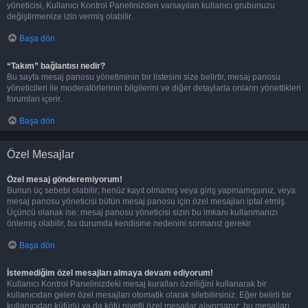
yöneticisi, Kullanıcı Kontrol Panelinizden varsayılan kullanıcı grubunuzu
değiştirmenize izin vermiş olabilir.
Başa dön
“Takım” bağlantısı nedir?
Bu sayfa mesaj panosu yönetiminin bir listesini size belirtir, mesaj panosu
yöneticileri ile moderatörlerinin bilgilerini ve diğer detaylarla onların yönettikleri
forumları içerir.
Başa dön
Özel Mesajlar
Özel mesaj gönderemiyorum!
Bunun üç sebebi olabilir; henüz kayıt olmamış veya giriş yapmamışsınız, veya
mesaj panosu yöneticisi bütün mesaj panosu için özel mesajları iptal etmiş.
Üçüncü olanak ise: mesaj panosu yöneticisi sizin bu imkanı kullanmanızı
önlemiş olabilir, bu durumda kendisine nedenini sormanız gerekir.
Başa dön
İstemediğim özel mesajları almaya devam ediyorum!
Kullanıcı Kontrol Panelinizdeki mesaj kuralları özelliğini kullanarak bir
kullanıcıdan gelen özel mesajları otomatik olarak silebilirsiniz. Eğer belirli bir
kullanıcıdan küfürlü ya da kötü niyetli özel mesajlar alıyorsanız, bu mesajları