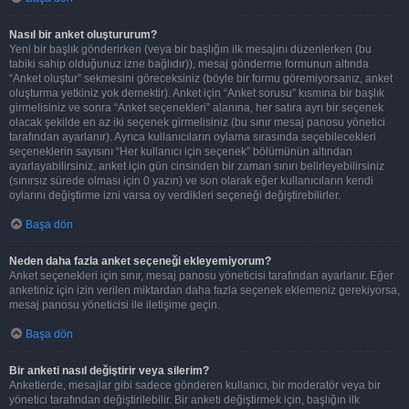
Nasıl bir anket oluştururum?
Yeni bir başlık gönderirken (veya bir başlığın ilk mesajını düzenlerken (bu
tabiki sahip olduğunuz izne bağlıdır)), mesaj gönderme formunun altında
“Anket oluştur” sekmesini göreceksiniz (böyle bir formu göremiyorsanız, anket
oluşturma yetkiniz yok demektir). Anket için “Anket sorusu” kısmına bir başlık
girmelisiniz ve sonra “Anket seçenekleri” alanına, her satıra ayrı bir seçenek
olacak şekilde en az iki seçenek girmelisiniz (bu sınır mesaj panosu yönetici
tarafından ayarlanır). Ayrıca kullanıcıların oylama sırasında seçebilecekleri
seçeneklerin sayısını “Her kullanıcı için seçenek” bölümünün altından
ayarlayabilirsiniz, anket için gün cinsinden bir zaman sınırı belirleyebilirsiniz
(sınırsız sürede olması için 0 yazın) ve son olarak eğer kullanıcıların kendi
oylarını değiştirme izni varsa oy verdikleri seçeneği değiştirebilirler.
Başa dön
Neden daha fazla anket seçeneği ekleyemiyorum?
Anket seçenekleri için sınır, mesaj panosu yöneticisi tarafından ayarlanır. Eğer
anketiniz için izin verilen miktardan daha fazla seçenek eklemeniz gerekiyorsa,
mesaj panosu yöneticisi ile iletişime geçin.
Başa dön
Bir anketi nasıl değiştirir veya silerim?
Anketlerde, mesajlar gibi sadece gönderen kullanıcı, bir moderatör veya bir
yönetici tarafından değiştirilebilir. Bir anketi değiştirmek için, başlığın ilk