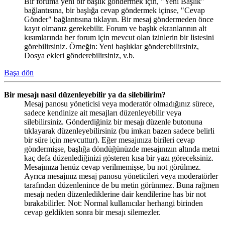
Bir foruma yeni bir başlık göndermek için, "Yeni Başlık"
bağlantısına, bir başlığa cevap göndermek içinse, "Cevap
Gönder" bağlantısına tıklayın. Bir mesaj göndermeden önce
kayıt olmanız gerekebilir. Forum ve başlık ekranlarının alt
kısımlarında her forum için mevcut olan izinlerin bir listesini
görebilirsiniz. Örneğin: Yeni başlıklar gönderebilirsiniz,
Dosya ekleri gönderebilirsiniz, v.b.
Başa dön
Bir mesajı nasıl düzenleyebilir ya da silebilirim?
Mesaj panosu yöneticisi veya moderatör olmadığınız sürece,
sadece kendinize ait mesajları düzenleyebilir veya
silebilirsiniz. Gönderdiğiniz bir mesajı düzenle butonuna
tıklayarak düzenleyebilirsiniz (bu imkan bazen sadece belirli
bir süre için mevcuttur). Eğer mesajınıza birileri cevap
göndermişse, başlığa döndüğünüzde mesajınızın altında metni
kaç defa düzenlediğinizi gösteren kısa bir yazı göreceksiniz.
Mesajınıza henüz cevap verilmemişse, bu not görülmez.
Ayrıca mesajınız mesaj panosu yöneticileri veya moderatörler
tarafından düzenlenince de bu metin görünmez. Buna rağmen
mesajı neden düzenlediklerine dair kendilerine has bir not
bırakabilirler. Not: Normal kullanıcılar herhangi birinden
cevap geldikten sonra bir mesajı silemezler.