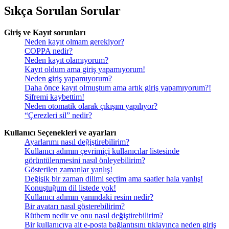
Sıkça Sorulan Sorular
Giriş ve Kayıt sorunları
Neden kayıt olmam gerekiyor?
COPPA nedir?
Neden kayıt olamıyorum?
Kayıt oldum ama giriş yapamıyorum!
Neden giriş yapamıyorum?
Daha önce kayıt olmuştum ama artık giriş yapamıyorum?!
Şifremi kaybettim!
Neden otomatik olarak çıkışım yapılıyor?
“Çerezleri sil” nedir?
Kullanıcı Seçenekleri ve ayarları
Ayarlarımı nasıl değiştirebilirim?
Kullanıcı adımın çevrimiçi kullanıcılar listesinde
görüntülenmesini nasıl önleyebilirim?
Gösterilen zamanlar yanlış!
Değişik bir zaman dilimi seçtim ama saatler hala yanlış!
Konuştuğum dil listede yok!
Kullanıcı adımın yanındaki resim nedir?
Bir avatarı nasıl gösterebilirim?
Rütbem nedir ve onu nasıl değiştirebilirim?
Bir kullanıcıya ait e-posta bağlantısını tıklayınca neden giriş