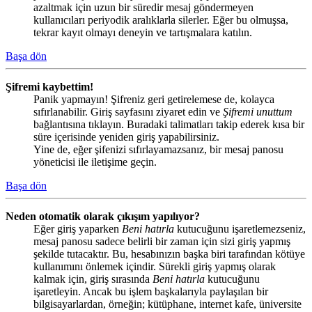
azaltmak için uzun bir süredir mesaj göndermeyen
kullanıcıları periyodik aralıklarla silerler. Eğer bu olmuşsa,
tekrar kayıt olmayı deneyin ve tartışmalara katılın.
Başa dön
Şifremi kaybettim!
Panik yapmayın! Şifreniz geri getirelemese de, kolayca
sıfırlanabilir. Giriş sayfasını ziyaret edin ve
Şifremi unuttum
bağlantısına tıklayın. Buradaki talimatları takip ederek kısa bir
süre içerisinde yeniden giriş yapabilirsiniz.
Yine de, eğer şifenizi sıfırlayamazsanız, bir mesaj panosu
yöneticisi ile iletişime geçin.
Başa dön
Neden otomatik olarak çıkışım yapılıyor?
Eğer giriş yaparken
Beni hatırla
kutucuğunu işaretlemezseniz,
mesaj panosu sadece belirli bir zaman için sizi giriş yapmış
şekilde tutacaktır. Bu, hesabınızın başka biri tarafından kötüye
kullanımını önlemek içindir. Sürekli giriş yapmış olarak
kalmak için, giriş sırasında
Beni hatırla
kutucuğunu
işaretleyin. Ancak bu işlem başkalarıyla paylaşılan bir
bilgisayarlardan, örneğin; kütüphane, internet kafe, üniversite