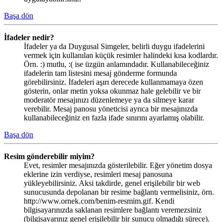
Başa dön
İfadeler nedir?
İfadeler ya da Duygusal Simgeler, belirli duygu ifadelerini
vermek için kullanılan küçük resimler halindeki kısa kodlardır.
Örn. :) mutlu, :( ise üzgün anlamındadır. Kullanabileceğiniz
ifadelerin tam listesini mesaj gönderme formunda
görebilirsiniz. İfadeleri aşırı derecede kullanmamaya özen
gösterin, onlar metin yoksa okunmaz hale gelebilir ve bir
moderatör mesajınızı düzenlemeye ya da silmeye karar
verebilir. Mesaj panosu yöneticisi ayrıca bir mesajınızda
kullanabileceğiniz en fazla ifade sınırını ayarlamış olabilir.
Başa dön
Resim gönderebilir miyim?
Evet, resimler mesajınızda gösterilebilir. Eğer yönetim dosya
eklerine izin verdiyse, resimleri mesaj panosuna
yükleyebilirsiniz. Aksi takdirde, genel erişilebilir bir web
sunucusunda depolanan bir resime bağlantı vermelisiniz, örn.
http://www.ornek.com/benim-resmim.gif. Kendi
bilgisayarınızda saklanan resimlere bağlantı veremezsiniz
(bilgisayarınız genel erişilebilir bir sunucu olmadığı sürece).