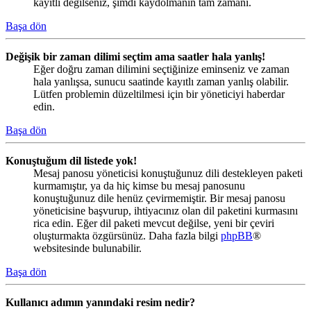
kayıtlı değilseniz, şimdi kaydolmanın tam zamanı.
Başa dön
Değişik bir zaman dilimi seçtim ama saatler hala yanlış!
Eğer doğru zaman dilimini seçtiğinize eminseniz ve zaman
hala yanlışsa, sunucu saatinde kayıtlı zaman yanlış olabilir.
Lütfen problemin düzeltilmesi için bir yöneticiyi haberdar
edin.
Başa dön
Konuştuğum dil listede yok!
Mesaj panosu yöneticisi konuştuğunuz dili destekleyen paketi
kurmamıştır, ya da hiç kimse bu mesaj panosunu
konuştuğunuz dile henüz çevirmemiştir. Bir mesaj panosu
yöneticisine başvurup, ihtiyacınız olan dil paketini kurmasını
rica edin. Eğer dil paketi mevcut değilse, yeni bir çeviri
oluşturmakta özgürsünüz. Daha fazla bilgi
phpBB
®
websitesinde bulunabilir.
Başa dön
Kullanıcı adımın yanındaki resim nedir?