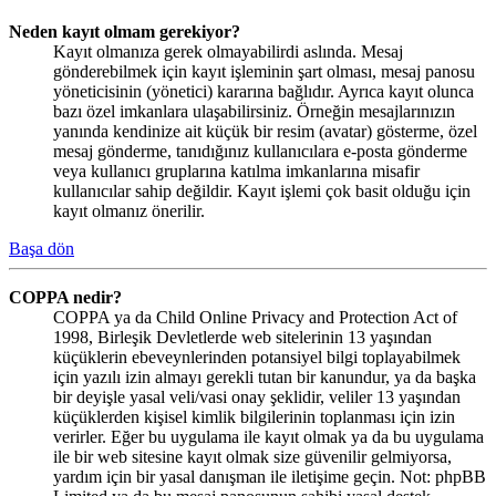
Neden kayıt olmam gerekiyor?
Kayıt olmanıza gerek olmayabilirdi aslında. Mesaj
gönderebilmek için kayıt işleminin şart olması, mesaj panosu
yöneticisinin (yönetici) kararına bağlıdır. Ayrıca kayıt olunca
bazı özel imkanlara ulaşabilirsiniz. Örneğin mesajlarınızın
yanında kendinize ait küçük bir resim (avatar) gösterme, özel
mesaj gönderme, tanıdığınız kullanıcılara e-posta gönderme
veya kullanıcı gruplarına katılma imkanlarına misafir
kullanıcılar sahip değildir. Kayıt işlemi çok basit olduğu için
kayıt olmanız önerilir.
Başa dön
COPPA nedir?
COPPA ya da Child Online Privacy and Protection Act of
1998, Birleşik Devletlerde web sitelerinin 13 yaşından
küçüklerin ebeveynlerinden potansiyel bilgi toplayabilmek
için yazılı izin almayı gerekli tutan bir kanundur, ya da başka
bir deyişle yasal veli/vasi onay şeklidir, veliler 13 yaşından
küçüklerden kişisel kimlik bilgilerinin toplanması için izin
verirler. Eğer bu uygulama ile kayıt olmak ya da bu uygulama
ile bir web sitesine kayıt olmak size güvenilir gelmiyorsa,
yardım için bir yasal danışman ile iletişime geçin. Not: phpBB