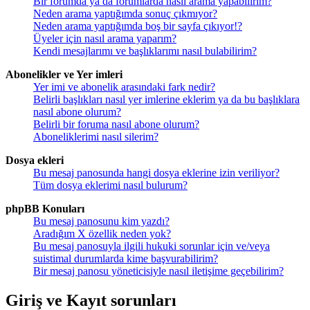
Bir forumda ya da forumlarda nasıl arama yapabilirim?
Neden arama yaptığımda sonuç çıkmıyor?
Neden arama yaptığımda boş bir sayfa çıkıyor!?
Üyeler için nasıl arama yaparım?
Kendi mesajlarımı ve başlıklarımı nasıl bulabilirim?
Abonelikler ve Yer imleri
Yer imi ve abonelik arasındaki fark nedir?
Belirli başlıkları nasıl yer imlerine eklerim ya da bu başlıklara
nasıl abone olurum?
Belirli bir foruma nasıl abone olurum?
Aboneliklerimi nasıl silerim?
Dosya ekleri
Bu mesaj panosunda hangi dosya eklerine izin veriliyor?
Tüm dosya eklerimi nasıl bulurum?
phpBB Konuları
Bu mesaj panosunu kim yazdı?
Aradığım X özellik neden yok?
Bu mesaj panosuyla ilgili hukuki sorunlar için ve/veya
suistimal durumlarda kime başvurabilirim?
Bir mesaj panosu yöneticisiyle nasıl iletişime geçebilirim?
Giriş ve Kayıt sorunları