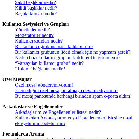
Sabit başlıklar nedir?
Kilitli başlıklar nedir?
Başlık ikonları nedir?
Kullanıcı Seviyeleri ve Grupları
Yöneticiler nedir?
Moderatörler nedir?
Kullanıcı grupları nedir?
Bir kullanıcı grubuna nasıl katılabilirim?
Bir kullanıcı grubunun lideri olmak için ne yapmam gerek?
Neden bazı kullanıcı grupları farklı renkte görünüyor?
“Varsayılan kullanıcı grubu” nedir?
“Takım” bağlantısı nedir?
Özel Mesajlar
Özel mesaj gönderemiyorum!
İstemediğim özel mesajları almaya devam ediyorum!
Bu mesaj panosunda herhangi birinden spam e-posta aldım!
Arkadaşlar ve Engellenenler
Arkadaşlarım ve Engellenenler listesi nedir?
Kullanıcıları Arkadaşlarım veya Engellenenler listesine nasıl
ekleyebilirim / silebilirim?
Forumlarda Arama