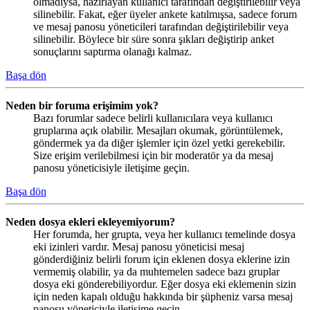
olmadıysa, hazırlayan kullanıcı tarafından değiştirilebilir veya
silinebilir. Fakat, eğer üyeler ankete katılmışsa, sadece forum
ve mesaj panosu yöneticileri tarafından değiştirilebilir veya
silinebilir. Böylece bir süre sonra şıkları değiştirip anket
sonuçlarını saptırma olanağı kalmaz.
Başa dön
Neden bir foruma erişimim yok?
Bazı forumlar sadece belirli kullanıcılara veya kullanıcı
gruplarına açık olabilir. Mesajları okumak, görüntülemek,
göndermek ya da diğer işlemler için özel yetki gerekebilir.
Size erişim verilebilmesi için bir moderatör ya da mesaj
panosu yöneticisiyle iletişime geçin.
Başa dön
Neden dosya ekleri ekleyemiyorum?
Her forumda, her grupta, veya her kullanıcı temelinde dosya
eki izinleri vardır. Mesaj panosu yöneticisi mesaj
gönderdiğiniz belirli forum için eklenen dosya eklerine izin
vermemiş olabilir, ya da muhtemelen sadece bazı gruplar
dosya eki gönderebiliyordur. Eğer dosya eki eklemenin sizin
için neden kapalı olduğu hakkında bir şüpheniz varsa mesaj
panosu yöneticiyle iletişime geçin.