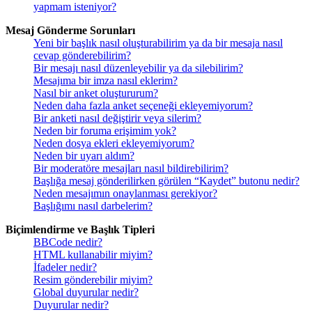
yapmam isteniyor?
Mesaj Gönderme Sorunları
Yeni bir başlık nasıl oluşturabilirim ya da bir mesaja nasıl
cevap gönderebilirim?
Bir mesajı nasıl düzenleyebilir ya da silebilirim?
Mesajıma bir imza nasıl eklerim?
Nasıl bir anket oluştururum?
Neden daha fazla anket seçeneği ekleyemiyorum?
Bir anketi nasıl değiştirir veya silerim?
Neden bir foruma erişimim yok?
Neden dosya ekleri ekleyemiyorum?
Neden bir uyarı aldım?
Bir moderatöre mesajları nasıl bildirebilirim?
Başlığa mesaj gönderilirken görülen “Kaydet” butonu nedir?
Neden mesajımın onaylanması gerekiyor?
Başlığımı nasıl darbelerim?
Biçimlendirme ve Başlık Tipleri
BBCode nedir?
HTML kullanabilir miyim?
İfadeler nedir?
Resim gönderebilir miyim?
Global duyurular nedir?
Duyurular nedir?