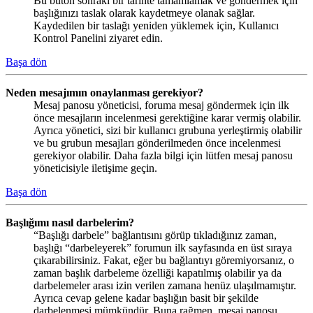
Bu buton sonraki bir tarihte tamamlamak ve göndermek için
başlığınızı taslak olarak kaydetmeye olanak sağlar.
Kaydedilen bir taslağı yeniden yüklemek için, Kullanıcı
Kontrol Panelini ziyaret edin.
Başa dön
Neden mesajımın onaylanması gerekiyor?
Mesaj panosu yöneticisi, foruma mesaj göndermek için ilk
önce mesajların incelenmesi gerektiğine karar vermiş olabilir.
Ayrıca yönetici, sizi bir kullanıcı grubuna yerleştirmiş olabilir
ve bu grubun mesajları gönderilmeden önce incelenmesi
gerekiyor olabilir. Daha fazla bilgi için lütfen mesaj panosu
yöneticisiyle iletişime geçin.
Başa dön
Başlığımı nasıl darbelerim?
“Başlığı darbele” bağlantısını görüp tıkladığınız zaman,
başlığı “darbeleyerek” forumun ilk sayfasında en üst sıraya
çıkarabilirsiniz. Fakat, eğer bu bağlantıyı göremiyorsanız, o
zaman başlık darbeleme özelliği kapatılmış olabilir ya da
darbelemeler arası izin verilen zamana henüz ulaşılmamıştır.
Ayrıca cevap gelene kadar başlığın basit bir şekilde
darbelenmesi mümkündür. Buna rağmen, mesaj panosu