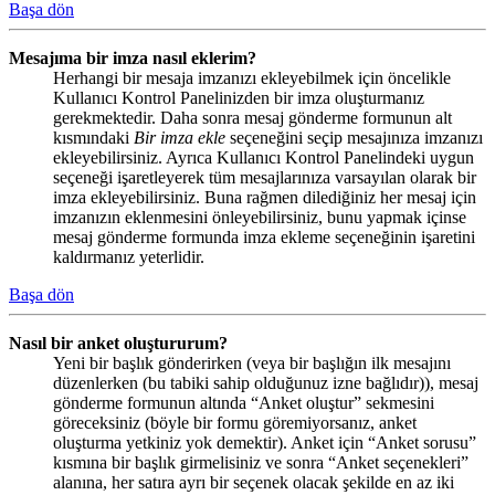
Başa dön
Mesajıma bir imza nasıl eklerim?
Herhangi bir mesaja imzanızı ekleyebilmek için öncelikle
Kullanıcı Kontrol Panelinizden bir imza oluşturmanız
gerekmektedir. Daha sonra mesaj gönderme formunun alt
kısmındaki
Bir imza ekle
seçeneğini seçip mesajınıza imzanızı
ekleyebilirsiniz. Ayrıca Kullanıcı Kontrol Panelindeki uygun
seçeneği işaretleyerek tüm mesajlarınıza varsayılan olarak bir
imza ekleyebilirsiniz. Buna rağmen dilediğiniz her mesaj için
imzanızın eklenmesini önleyebilirsiniz, bunu yapmak içinse
mesaj gönderme formunda imza ekleme seçeneğinin işaretini
kaldırmanız yeterlidir.
Başa dön
Nasıl bir anket oluştururum?
Yeni bir başlık gönderirken (veya bir başlığın ilk mesajını
düzenlerken (bu tabiki sahip olduğunuz izne bağlıdır)), mesaj
gönderme formunun altında “Anket oluştur” sekmesini
göreceksiniz (böyle bir formu göremiyorsanız, anket
oluşturma yetkiniz yok demektir). Anket için “Anket sorusu”
kısmına bir başlık girmelisiniz ve sonra “Anket seçenekleri”
alanına, her satıra ayrı bir seçenek olacak şekilde en az iki