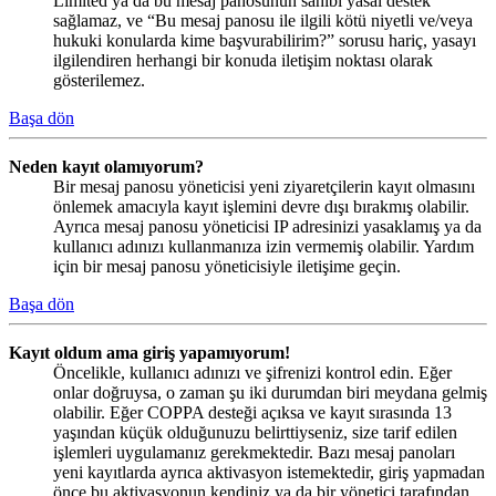
Limited ya da bu mesaj panosunun sahibi yasal destek
sağlamaz, ve “Bu mesaj panosu ile ilgili kötü niyetli ve/veya
hukuki konularda kime başvurabilirim?” sorusu hariç, yasayı
ilgilendiren herhangi bir konuda iletişim noktası olarak
gösterilemez.
Başa dön
Neden kayıt olamıyorum?
Bir mesaj panosu yöneticisi yeni ziyaretçilerin kayıt olmasını
önlemek amacıyla kayıt işlemini devre dışı bırakmış olabilir.
Ayrıca mesaj panosu yöneticisi IP adresinizi yasaklamış ya da
kullanıcı adınızı kullanmanıza izin vermemiş olabilir. Yardım
için bir mesaj panosu yöneticisiyle iletişime geçin.
Başa dön
Kayıt oldum ama giriş yapamıyorum!
Öncelikle, kullanıcı adınızı ve şifrenizi kontrol edin. Eğer
onlar doğruysa, o zaman şu iki durumdan biri meydana gelmiş
olabilir. Eğer COPPA desteği açıksa ve kayıt sırasında 13
yaşından küçük olduğunuzu belirttiyseniz, size tarif edilen
işlemleri uygulamanız gerekmektedir. Bazı mesaj panoları
yeni kayıtlarda ayrıca aktivasyon istemektedir, giriş yapmadan
önce bu aktivasyonun kendiniz ya da bir yönetici tarafından