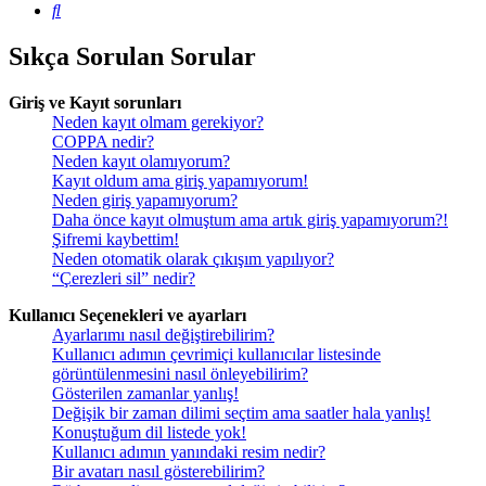
Ara
Sıkça Sorulan Sorular
Giriş ve Kayıt sorunları
Neden kayıt olmam gerekiyor?
COPPA nedir?
Neden kayıt olamıyorum?
Kayıt oldum ama giriş yapamıyorum!
Neden giriş yapamıyorum?
Daha önce kayıt olmuştum ama artık giriş yapamıyorum?!
Şifremi kaybettim!
Neden otomatik olarak çıkışım yapılıyor?
“Çerezleri sil” nedir?
Kullanıcı Seçenekleri ve ayarları
Ayarlarımı nasıl değiştirebilirim?
Kullanıcı adımın çevrimiçi kullanıcılar listesinde
görüntülenmesini nasıl önleyebilirim?
Gösterilen zamanlar yanlış!
Değişik bir zaman dilimi seçtim ama saatler hala yanlış!
Konuştuğum dil listede yok!
Kullanıcı adımın yanındaki resim nedir?
Bir avatarı nasıl gösterebilirim?