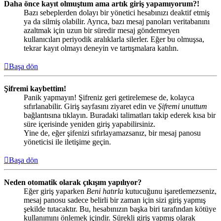
Daha önce kayıt olmuştum ama artık giriş yapamıyorum?!
Bazı sebeplerden dolayı bir yönetici hesabınızı deaktif etmiş
ya da silmiş olabilir. Ayrıca, bazı mesaj panoları veritabanını
azaltmak için uzun bir süredir mesaj göndermeyen
kullanıcıları periyodik aralıklarla silerler. Eğer bu olmuşsa,
tekrar kayıt olmayı deneyin ve tartışmalara katılın.
Başa dön
Şifremi kaybettim!
Panik yapmayın! Şifreniz geri getirelemese de, kolayca
sıfırlanabilir. Giriş sayfasını ziyaret edin ve
Şifremi unuttum
bağlantısına tıklayın. Buradaki talimatları takip ederek kısa bir
süre içerisinde yeniden giriş yapabilirsiniz.
Yine de, eğer şifenizi sıfırlayamazsanız, bir mesaj panosu
yöneticisi ile iletişime geçin.
Başa dön
Neden otomatik olarak çıkışım yapılıyor?
Eğer giriş yaparken
Beni hatırla
kutucuğunu işaretlemezseniz,
mesaj panosu sadece belirli bir zaman için sizi giriş yapmış
şekilde tutacaktır. Bu, hesabınızın başka biri tarafından kötüye
kullanımını önlemek içindir. Sürekli giriş yapmış olarak