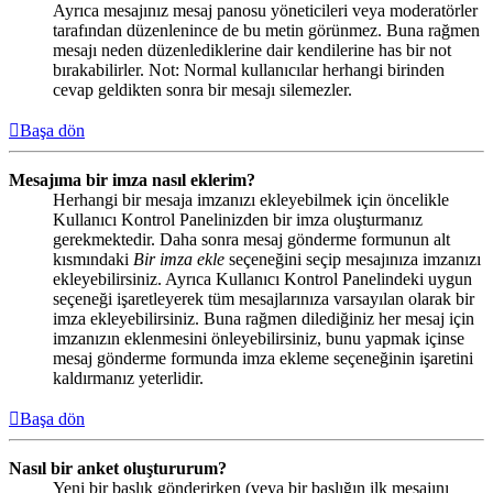
Ayrıca mesajınız mesaj panosu yöneticileri veya moderatörler
tarafından düzenlenince de bu metin görünmez. Buna rağmen
mesajı neden düzenlediklerine dair kendilerine has bir not
bırakabilirler. Not: Normal kullanıcılar herhangi birinden
cevap geldikten sonra bir mesajı silemezler.
Başa dön
Mesajıma bir imza nasıl eklerim?
Herhangi bir mesaja imzanızı ekleyebilmek için öncelikle
Kullanıcı Kontrol Panelinizden bir imza oluşturmanız
gerekmektedir. Daha sonra mesaj gönderme formunun alt
kısmındaki
Bir imza ekle
seçeneğini seçip mesajınıza imzanızı
ekleyebilirsiniz. Ayrıca Kullanıcı Kontrol Panelindeki uygun
seçeneği işaretleyerek tüm mesajlarınıza varsayılan olarak bir
imza ekleyebilirsiniz. Buna rağmen dilediğiniz her mesaj için
imzanızın eklenmesini önleyebilirsiniz, bunu yapmak içinse
mesaj gönderme formunda imza ekleme seçeneğinin işaretini
kaldırmanız yeterlidir.
Başa dön
Nasıl bir anket oluştururum?
Yeni bir başlık gönderirken (veya bir başlığın ilk mesajını