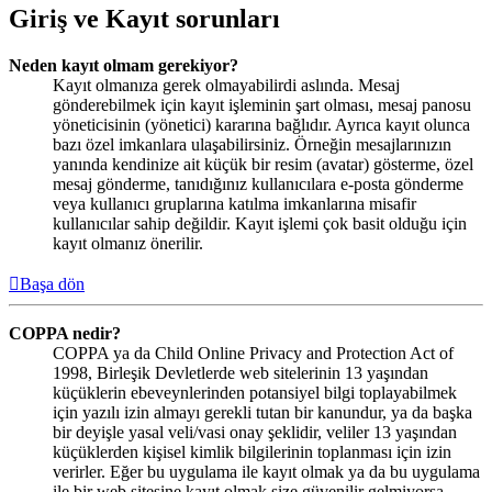
Giriş ve Kayıt sorunları
Neden kayıt olmam gerekiyor?
Kayıt olmanıza gerek olmayabilirdi aslında. Mesaj
gönderebilmek için kayıt işleminin şart olması, mesaj panosu
yöneticisinin (yönetici) kararına bağlıdır. Ayrıca kayıt olunca
bazı özel imkanlara ulaşabilirsiniz. Örneğin mesajlarınızın
yanında kendinize ait küçük bir resim (avatar) gösterme, özel
mesaj gönderme, tanıdığınız kullanıcılara e-posta gönderme
veya kullanıcı gruplarına katılma imkanlarına misafir
kullanıcılar sahip değildir. Kayıt işlemi çok basit olduğu için
kayıt olmanız önerilir.
Başa dön
COPPA nedir?
COPPA ya da Child Online Privacy and Protection Act of
1998, Birleşik Devletlerde web sitelerinin 13 yaşından
küçüklerin ebeveynlerinden potansiyel bilgi toplayabilmek
için yazılı izin almayı gerekli tutan bir kanundur, ya da başka
bir deyişle yasal veli/vasi onay şeklidir, veliler 13 yaşından
küçüklerden kişisel kimlik bilgilerinin toplanması için izin
verirler. Eğer bu uygulama ile kayıt olmak ya da bu uygulama
ile bir web sitesine kayıt olmak size güvenilir gelmiyorsa,