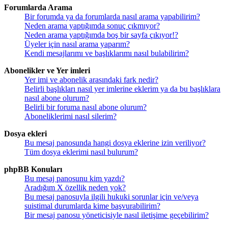
Forumlarda Arama
Bir forumda ya da forumlarda nasıl arama yapabilirim?
Neden arama yaptığımda sonuç çıkmıyor?
Neden arama yaptığımda boş bir sayfa çıkıyor!?
Üyeler için nasıl arama yaparım?
Kendi mesajlarımı ve başlıklarımı nasıl bulabilirim?
Abonelikler ve Yer imleri
Yer imi ve abonelik arasındaki fark nedir?
Belirli başlıkları nasıl yer imlerine eklerim ya da bu başlıklara
nasıl abone olurum?
Belirli bir foruma nasıl abone olurum?
Aboneliklerimi nasıl silerim?
Dosya ekleri
Bu mesaj panosunda hangi dosya eklerine izin veriliyor?
Tüm dosya eklerimi nasıl bulurum?
phpBB Konuları
Bu mesaj panosunu kim yazdı?
Aradığım X özellik neden yok?
Bu mesaj panosuyla ilgili hukuki sorunlar için ve/veya
suistimal durumlarda kime başvurabilirim?
Bir mesaj panosu yöneticisiyle nasıl iletişime geçebilirim?