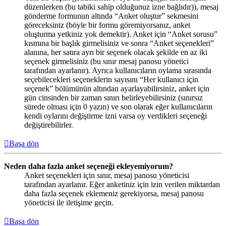
düzenlerken (bu tabiki sahip olduğunuz izne bağlıdır)), mesaj
gönderme formunun altında “Anket oluştur” sekmesini
göreceksiniz (böyle bir formu göremiyorsanız, anket
oluşturma yetkiniz yok demektir). Anket için “Anket sorusu”
kısmına bir başlık girmelisiniz ve sonra “Anket seçenekleri”
alanına, her satıra ayrı bir seçenek olacak şekilde en az iki
seçenek girmelisiniz (bu sınır mesaj panosu yönetici
tarafından ayarlanır). Ayrıca kullanıcıların oylama sırasında
seçebilecekleri seçeneklerin sayısını “Her kullanıcı için
seçenek” bölümünün altından ayarlayabilirsiniz, anket için
gün cinsinden bir zaman sınırı belirleyebilirsiniz (sınırsız
sürede olması için 0 yazın) ve son olarak eğer kullanıcıların
kendi oylarını değiştirme izni varsa oy verdikleri seçeneği
değiştirebilirler.
Başa dön
Neden daha fazla anket seçeneği ekleyemiyorum?
Anket seçenekleri için sınır, mesaj panosu yöneticisi
tarafından ayarlanır. Eğer anketiniz için izin verilen miktardan
daha fazla seçenek eklemeniz gerekiyorsa, mesaj panosu
yöneticisi ile iletişime geçin.
Başa dön