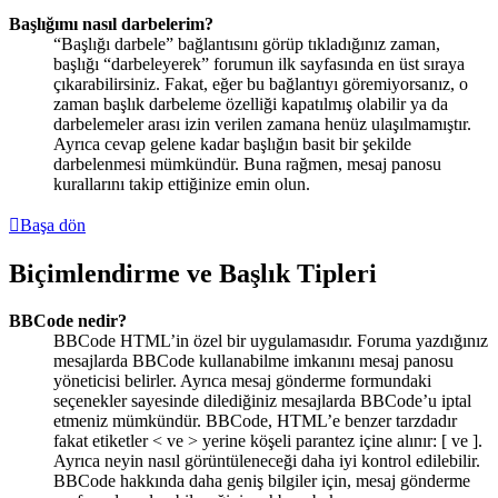
Başlığımı nasıl darbelerim?
“Başlığı darbele” bağlantısını görüp tıkladığınız zaman,
başlığı “darbeleyerek” forumun ilk sayfasında en üst sıraya
çıkarabilirsiniz. Fakat, eğer bu bağlantıyı göremiyorsanız, o
zaman başlık darbeleme özelliği kapatılmış olabilir ya da
darbelemeler arası izin verilen zamana henüz ulaşılmamıştır.
Ayrıca cevap gelene kadar başlığın basit bir şekilde
darbelenmesi mümkündür. Buna rağmen, mesaj panosu
kurallarını takip ettiğinize emin olun.
Başa dön
Biçimlendirme ve Başlık Tipleri
BBCode nedir?
BBCode HTML’in özel bir uygulamasıdır. Foruma yazdığınız
mesajlarda BBCode kullanabilme imkanını mesaj panosu
yöneticisi belirler. Ayrıca mesaj gönderme formundaki
seçenekler sayesinde dilediğiniz mesajlarda BBCode’u iptal
etmeniz mümkündür. BBCode, HTML’e benzer tarzdadır
fakat etiketler < ve > yerine köşeli parantez içine alınır: [ ve ].
Ayrıca neyin nasıl görüntüleneceği daha iyi kontrol edilebilir.
BBCode hakkında daha geniş bilgiler için, mesaj gönderme