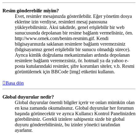
Resim gönderebilir miyim?
Evet, resimler mesajınızda gösterilebilir. Eğer yönetim dosya
eklerine izin verdiyse, resimleri mesaj panosuna
yükleyebilirsiniz. Aksi takdirde, genel erişilebilir bir web
sunucusunda depolanan bir resime bağlantı vermelisiniz, örn.
http://www.ornek.com/benim-resmim.gif. Kendi
bilgisayarınızda saklanan resimlere bağlantı veremezsiniz
(bilgisayarınız genel erişilebilir bir sunucu olmadığı sürece).
Ayrıca kimlik doğrulama mekanizmaları ardında depolanan
resimlere bağlantı veremezsiniz, ör. hotmail ya da yahoo e-
posta kutularındaki resimler, şifre korumları siteler, v.b. Resmi
görüntülemek için BBCode [img] etiketini kullanın.
Başa dön
Global duyurular nedir?
Global duyurular önemli bilgiler içerir ve onları mümkün olan
en kısa zamanda okumalısınız. Global duyurular her forumun
başında görünecektir ve ayrıca Kullanıcı Kontrol Panelinizden
görebilirsiniz. Gerekli izinlere sahipseniz sizde bir global
duyuru gönderebilirsiniz, bu izinler yönetici tarafından
ayarlanır.