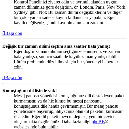
Kontrol Panelinizi ziyaret edin ve ayrıntılı alandan uygun
zaman diliminize göre değiştirin, ör. Londra, Paris, New York,
Sydney, gibi. Not: Bu zaman dilimi değişikliklerini ve diğer
bir çok ayarları sadece kayıtlı kullanıcılar yapabilir. Eğer
kayıtlı değilseniz, şimdi kaydolmanın tam zamanı.
Başa dön
Değişik bir zaman dilimi seçtim ama saatler hala yanlış!
Eğer doğru zaman dilimini seçtiğinize eminseniz ve zaman
hala yanlışsa, sunucu saatinde kayıtlı zaman yanlış olabilir.
Lütfen problemin düzeltilmesi için bir yöneticiyi haberdar
edin.
Başa dön
Konuştuğum dil listede yok!
Mesaj panosu yöneticisi konuştuğunuz dili destekleyen paketi
kurmamıştır, ya da hiç kimse bu mesaj panosunu
konuştuğunuz dile henüz çevirmemiştir. Bir mesaj panosu
yöneticisine başvurup, ihtiyacınız olan dil paketini kurmasını
rica edin. Eğer dil paketi mevcut değilse, yeni bir çeviri
oluşturmakta özgürsünüz. Daha fazla bilgi
phpBB
®
websitesinde bulunabilir.