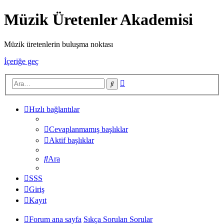
Müzik Üretenler Akademisi
Müzik üretenlerin buluşma noktası
İçeriğe geç
Gelişmiş
Ara
arama
Hızlı bağlantılar
Cevaplanmamış başlıklar
Aktif başlıklar
Ara
SSS
Giriş
Kayıt
Forum ana sayfa
Sıkça Sorulan Sorular