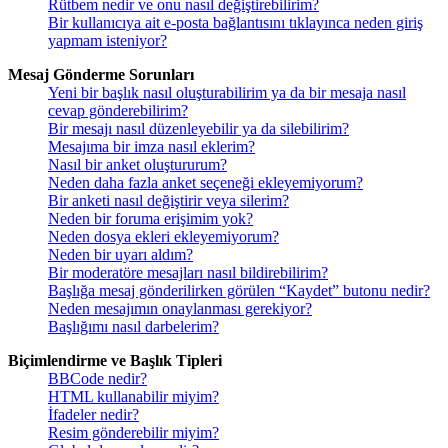
Rütbem nedir ve onu nasıl değiştirebilirim?
Bir kullanıcıya ait e-posta bağlantısını tıklayınca neden giriş
yapmam isteniyor?
Mesaj Gönderme Sorunları
Yeni bir başlık nasıl oluşturabilirim ya da bir mesaja nasıl
cevap gönderebilirim?
Bir mesajı nasıl düzenleyebilir ya da silebilirim?
Mesajıma bir imza nasıl eklerim?
Nasıl bir anket oluştururum?
Neden daha fazla anket seçeneği ekleyemiyorum?
Bir anketi nasıl değiştirir veya silerim?
Neden bir foruma erişimim yok?
Neden dosya ekleri ekleyemiyorum?
Neden bir uyarı aldım?
Bir moderatöre mesajları nasıl bildirebilirim?
Başlığa mesaj gönderilirken görülen “Kaydet” butonu nedir?
Neden mesajımın onaylanması gerekiyor?
Başlığımı nasıl darbelerim?
Biçimlendirme ve Başlık Tipleri
BBCode nedir?
HTML kullanabilir miyim?
İfadeler nedir?
Resim gönderebilir miyim?