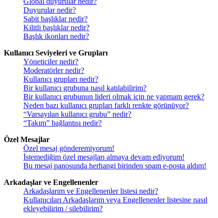
Global duyurular nedir?
Duyurular nedir?
Sabit başlıklar nedir?
Kilitli başlıklar nedir?
Başlık ikonları nedir?
Kullanıcı Seviyeleri ve Grupları
Yöneticiler nedir?
Moderatörler nedir?
Kullanıcı grupları nedir?
Bir kullanıcı grubuna nasıl katılabilirim?
Bir kullanıcı grubunun lideri olmak için ne yapmam gerek?
Neden bazı kullanıcı grupları farklı renkte görünüyor?
“Varsayılan kullanıcı grubu” nedir?
“Takım” bağlantısı nedir?
Özel Mesajlar
Özel mesaj gönderemiyorum!
İstemediğim özel mesajları almaya devam ediyorum!
Bu mesaj panosunda herhangi birinden spam e-posta aldım!
Arkadaşlar ve Engellenenler
Arkadaşlarım ve Engellenenler listesi nedir?
Kullanıcıları Arkadaşlarım veya Engellenenler listesine nasıl
ekleyebilirim / silebilirim?