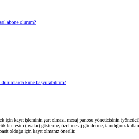
 nasıl abone olurum?
al durumlarda kime başvurabilirim?
için kayıt işleminin şart olması, mesaj panosu yöneticisinin (yönetici)
çük bir resim (avatar) gösterme, özel mesaj gönderme, tanıdığınız kulla
basit olduğu için kayıt olmanız önerilir.