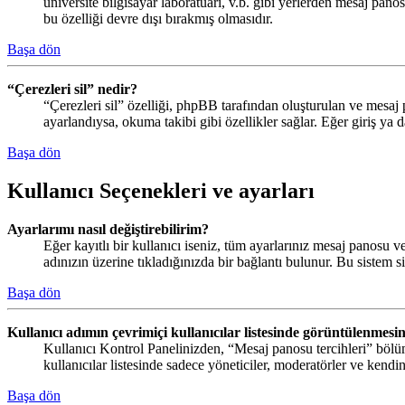
üniversite bilgisayar laboratuarı, v.b. gibi yerlerden mesaj pano
bu özelliği devre dışı bırakmış olmasıdır.
Başa dön
“Çerezleri sil” nedir?
“Çerezleri sil” özelliği, phpBB tarafından oluşturulan ve mesaj 
ayarlandıysa, okuma takibi gibi özellikler sağlar. Eğer giriş ya 
Başa dön
Kullanıcı Seçenekleri ve ayarları
Ayarlarımı nasıl değiştirebilirim?
Eğer kayıtlı bir kullanıcı iseniz, tüm ayarlarınız mesaj panosu ve
adınızın üzerine tıkladığınızda bir bağlantı bulunur. Bu sistem siz
Başa dön
Kullanıcı adımın çevrimiçi kullanıcılar listesinde görüntülenmesin
Kullanıcı Kontrol Panelinizden, “Mesaj panosu tercihleri” bölü
kullanıcılar listesinde sadece yöneticiler, moderatörler ve kendin
Başa dön