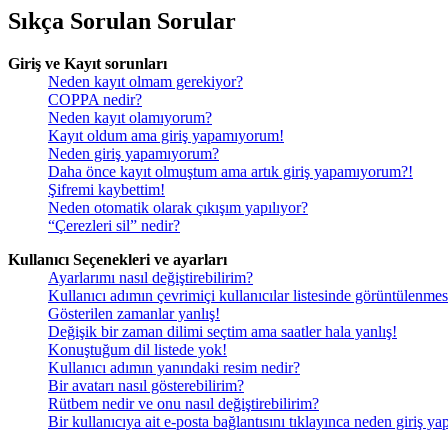
Sıkça Sorulan Sorular
Giriş ve Kayıt sorunları
Neden kayıt olmam gerekiyor?
COPPA nedir?
Neden kayıt olamıyorum?
Kayıt oldum ama giriş yapamıyorum!
Neden giriş yapamıyorum?
Daha önce kayıt olmuştum ama artık giriş yapamıyorum?!
Şifremi kaybettim!
Neden otomatik olarak çıkışım yapılıyor?
“Çerezleri sil” nedir?
Kullanıcı Seçenekleri ve ayarları
Ayarlarımı nasıl değiştirebilirim?
Kullanıcı adımın çevrimiçi kullanıcılar listesinde görüntülenmes
Gösterilen zamanlar yanlış!
Değişik bir zaman dilimi seçtim ama saatler hala yanlış!
Konuştuğum dil listede yok!
Kullanıcı adımın yanındaki resim nedir?
Bir avatarı nasıl gösterebilirim?
Rütbem nedir ve onu nasıl değiştirebilirim?
Bir kullanıcıya ait e-posta bağlantısını tıklayınca neden giriş y