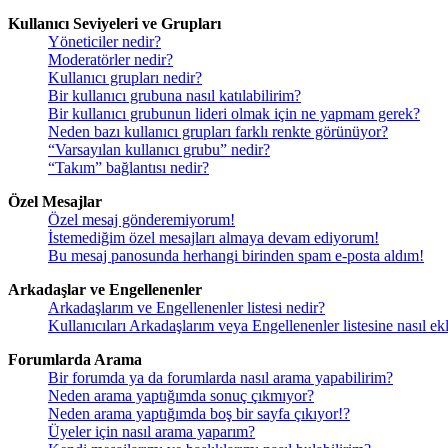
Kullanıcı Seviyeleri ve Grupları
Yöneticiler nedir?
Moderatörler nedir?
Kullanıcı grupları nedir?
Bir kullanıcı grubuna nasıl katılabilirim?
Bir kullanıcı grubunun lideri olmak için ne yapmam gerek?
Neden bazı kullanıcı grupları farklı renkte görünüyor?
“Varsayılan kullanıcı grubu” nedir?
“Takım” bağlantısı nedir?
Özel Mesajlar
Özel mesaj gönderemiyorum!
İstemediğim özel mesajları almaya devam ediyorum!
Bu mesaj panosunda herhangi birinden spam e-posta aldım!
Arkadaşlar ve Engellenenler
Arkadaşlarım ve Engellenenler listesi nedir?
Kullanıcıları Arkadaşlarım veya Engellenenler listesine nasıl ekle
Forumlarda Arama
Bir forumda ya da forumlarda nasıl arama yapabilirim?
Neden arama yaptığımda sonuç çıkmıyor?
Neden arama yaptığımda boş bir sayfa çıkıyor!?
Üyeler için nasıl arama yaparım?