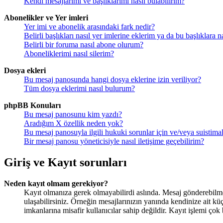
Kendi mesajlarımı ve başlıklarımı nasıl bulabilirim?
Abonelikler ve Yer imleri
Yer imi ve abonelik arasındaki fark nedir?
Belirli başlıkları nasıl yer imlerine eklerim ya da bu başlıklara
Belirli bir foruma nasıl abone olurum?
Aboneliklerimi nasıl silerim?
Dosya ekleri
Bu mesaj panosunda hangi dosya eklerine izin veriliyor?
Tüm dosya eklerimi nasıl bulurum?
phpBB Konuları
Bu mesaj panosunu kim yazdı?
Aradığım X özellik neden yok?
Bu mesaj panosuyla ilgili hukuki sorunlar için ve/veya suistim
Bir mesaj panosu yöneticisiyle nasıl iletişime geçebilirim?
Giriş ve Kayıt sorunları
Neden kayıt olmam gerekiyor?
Kayıt olmanıza gerek olmayabilirdi aslında. Mesaj gönderebilmek 
ulaşabilirsiniz. Örneğin mesajlarınızın yanında kendinize ait kü
imkanlarına misafir kullanıcılar sahip değildir. Kayıt işlemi çok 