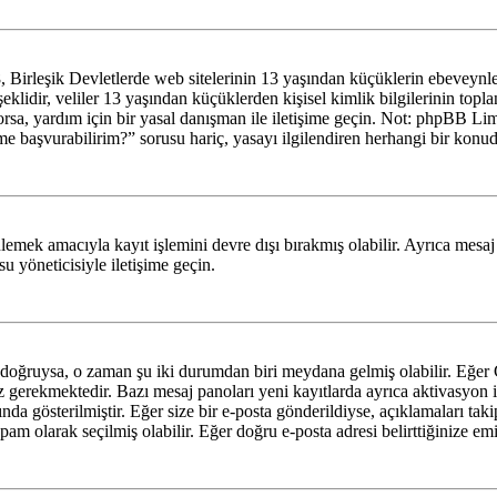
irleşik Devletlerde web sitelerinin 13 yaşından küçüklerin ebeveynlerin
şeklidir, veliler 13 yaşından küçüklerden kişisel kimlik bilgilerinin top
yorsa, yardım için bir yasal danışman ile iletişime geçin. Not: phpBB L
me başvurabilirim?” sorusu hariç, yasayı ilgilendiren herhangi bir konud
lemek amacıyla kayıt işlemini devre dışı bırakmış olabilir. Ayrıca mesaj
u yöneticisiyle iletişime geçin.
lar doğruysa, o zaman şu iki durumdan biri meydana gelmiş olabilir. Eğ
nız gerekmektedir. Bazı mesaj panoları yeni kayıtlarda ayrıca aktivasyo
nda gösterilmiştir. Eğer size bir e-posta gönderildiyse, açıklamaları taki
 spam olarak seçilmiş olabilir. Eğer doğru e-posta adresi belirttiğinize em