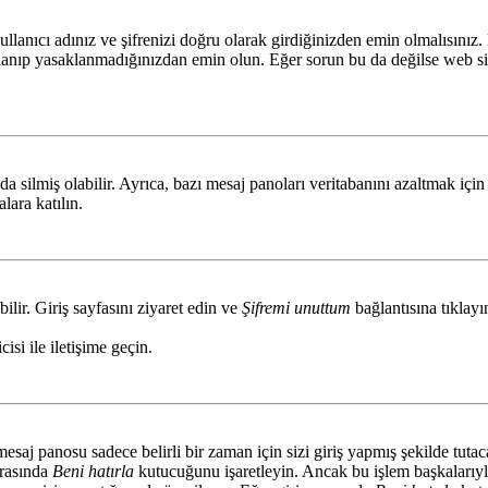
llanıcı adınız ve şifrenizi doğru olarak girdiğinizden emin olmalısınız.
lanıp yasaklanmadığınızdan emin olun. Eğer sorun bu da değilse web sit
da silmiş olabilir. Ayrıca, bazı mesaj panoları veritabanını azaltmak içi
lara katılın.
ilir. Giriş sayfasını ziyaret edin ve
Şifremi unuttum
bağlantısına tıklayı
isi ile iletişime geçin.
saj panosu sadece belirli bir zaman için sizi giriş yapmış şekilde tutaca
ırasında
Beni hatırla
kutucuğunu işaretleyin. Ancak bu işlem başkalarıyla