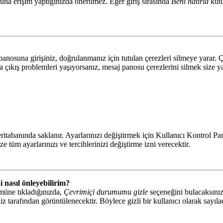
suna erişim yaptığınızda önerilmez. Eğer giriş sırasında
Beni hatırla
kutu
panosuna girişiniz, doğrulanmanız için tutulan çerezleri silmeye yarar. Ç
da çıkış problemleri yaşıyorsanız, mesaj panosu çerezlerini silmek size ya
ritabanında saklanır. Ayarlarınızı değiştirmek için Kullanıcı Kontrol Pane
e tüm ayarlarınızı ve tercihlerinizi değiştirme izni verecektir.
i nasıl önleyebilirim?
müne tıkladığınızda,
Çevrimiçi durumumu gizle
seçeneğini bulacaksınız.
iz tarafından görüntülenecektir. Böylece gizli bir kullanıcı olarak sayıla