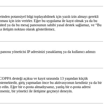
den potansiyel bilgi toplayabilmek için yazılı izin almayı gerekli
lanması için izin verirler. Eğer bu uygulama ile kayıt olmak ya da bu
imited ya da bu mesaj panosunun sahibi yasal destek sağlamaz, ve “Bu
a iletişim noktası olarak gösterilemez.
 panosu yöneticisi IP adresinizi yasaklamış ya da kullanıcı adınızı
er COPPA desteği açıksa ve kayıt sırasında 13 yaşından küçük
n istemektedir, giriş yapmadan önce bu aktivasyonun kendiniz ya da bir
p edin. Eğer bir e-posta almadıysanız, yanlış bir e-posta adresi
inseniz, bir yönetici ile iletişime geçmeyi deneyin.