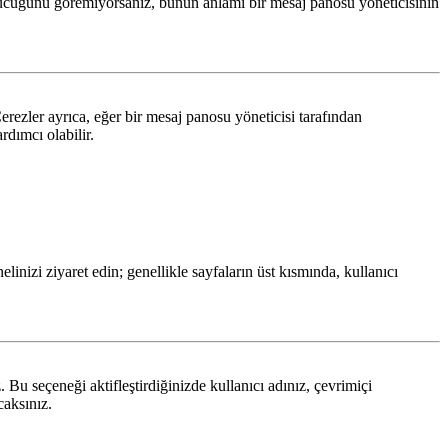
cuğunu göremiyorsanız, bunun anlamı bir mesaj panosu yöneticisinin
erezler ayrıca, eğer bir mesaj panosu yöneticisi tarafından
rdımcı olabilir.
linizi ziyaret edin; genellikle sayfaların üst kısmında, kullanıcı
 Bu seçeneği aktifleştirdiğinizde kullanıcı adınız, çevrimiçi
caksınız.