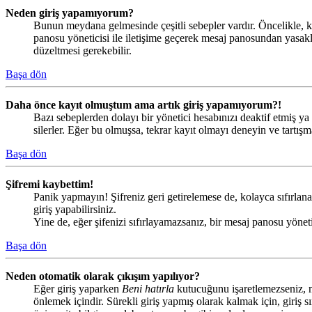
Neden giriş yapamıyorum?
Bunun meydana gelmesinde çeşitli sebepler vardır. Öncelikle, ku
panosu yöneticisi ile iletişime geçerek mesaj panosundan yasak
düzeltmesi gerekebilir.
Başa dön
Daha önce kayıt olmuştum ama artık giriş yapamıyorum?!
Bazı sebeplerden dolayı bir yönetici hesabınızı deaktif etmiş ya 
silerler. Eğer bu olmuşsa, tekrar kayıt olmayı deneyin ve tartışma
Başa dön
Şifremi kaybettim!
Panik yapmayın! Şifreniz geri getirelemese de, kolayca sıfırlanab
giriş yapabilirsiniz.
Yine de, eğer şifenizi sıfırlayamazsanız, bir mesaj panosu yönetic
Başa dön
Neden otomatik olarak çıkışım yapılıyor?
Eğer giriş yaparken
Beni hatırla
kutucuğunu işaretlemezseniz, me
önlemek içindir. Sürekli giriş yapmış olarak kalmak için, giriş s