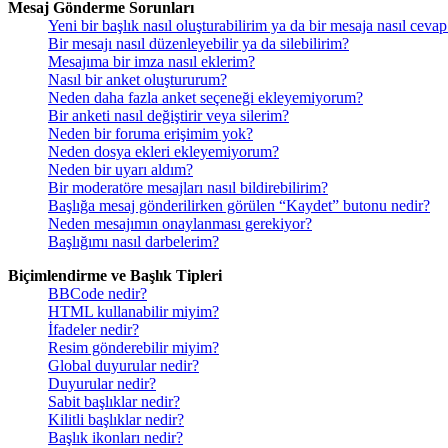
Mesaj Gönderme Sorunları
Yeni bir başlık nasıl oluşturabilirim ya da bir mesaja nasıl ceva
Bir mesajı nasıl düzenleyebilir ya da silebilirim?
Mesajıma bir imza nasıl eklerim?
Nasıl bir anket oluştururum?
Neden daha fazla anket seçeneği ekleyemiyorum?
Bir anketi nasıl değiştirir veya silerim?
Neden bir foruma erişimim yok?
Neden dosya ekleri ekleyemiyorum?
Neden bir uyarı aldım?
Bir moderatöre mesajları nasıl bildirebilirim?
Başlığa mesaj gönderilirken görülen “Kaydet” butonu nedir?
Neden mesajımın onaylanması gerekiyor?
Başlığımı nasıl darbelerim?
Biçimlendirme ve Başlık Tipleri
BBCode nedir?
HTML kullanabilir miyim?
İfadeler nedir?
Resim gönderebilir miyim?
Global duyurular nedir?
Duyurular nedir?
Sabit başlıklar nedir?
Kilitli başlıklar nedir?
Başlık ikonları nedir?