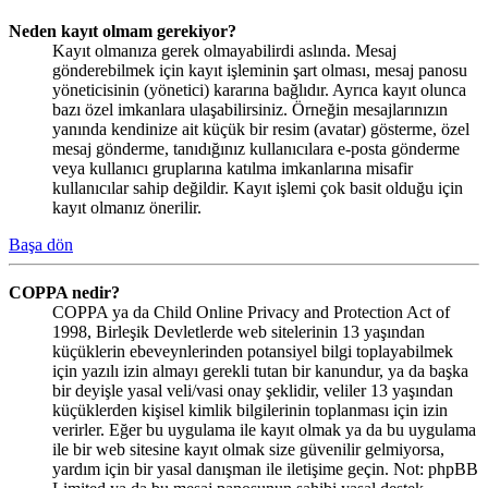
Neden kayıt olmam gerekiyor?
Kayıt olmanıza gerek olmayabilirdi aslında. Mesaj
gönderebilmek için kayıt işleminin şart olması, mesaj panosu
yöneticisinin (yönetici) kararına bağlıdır. Ayrıca kayıt olunca
bazı özel imkanlara ulaşabilirsiniz. Örneğin mesajlarınızın
yanında kendinize ait küçük bir resim (avatar) gösterme, özel
mesaj gönderme, tanıdığınız kullanıcılara e-posta gönderme
veya kullanıcı gruplarına katılma imkanlarına misafir
kullanıcılar sahip değildir. Kayıt işlemi çok basit olduğu için
kayıt olmanız önerilir.
Başa dön
COPPA nedir?
COPPA ya da Child Online Privacy and Protection Act of
1998, Birleşik Devletlerde web sitelerinin 13 yaşından
küçüklerin ebeveynlerinden potansiyel bilgi toplayabilmek
için yazılı izin almayı gerekli tutan bir kanundur, ya da başka
bir deyişle yasal veli/vasi onay şeklidir, veliler 13 yaşından
küçüklerden kişisel kimlik bilgilerinin toplanması için izin
verirler. Eğer bu uygulama ile kayıt olmak ya da bu uygulama
ile bir web sitesine kayıt olmak size güvenilir gelmiyorsa,
yardım için bir yasal danışman ile iletişime geçin. Not: phpBB