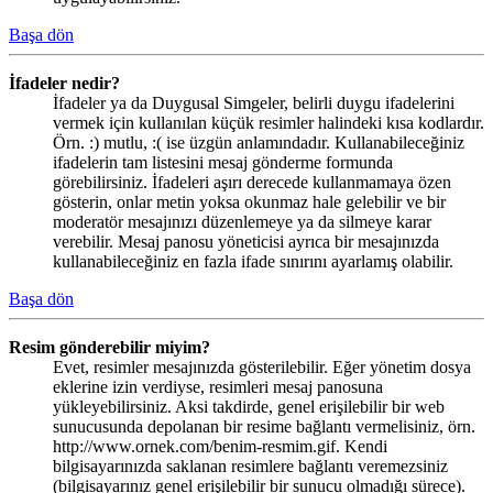
Başa dön
İfadeler nedir?
İfadeler ya da Duygusal Simgeler, belirli duygu ifadelerini
vermek için kullanılan küçük resimler halindeki kısa kodlardır.
Örn. :) mutlu, :( ise üzgün anlamındadır. Kullanabileceğiniz
ifadelerin tam listesini mesaj gönderme formunda
görebilirsiniz. İfadeleri aşırı derecede kullanmamaya özen
gösterin, onlar metin yoksa okunmaz hale gelebilir ve bir
moderatör mesajınızı düzenlemeye ya da silmeye karar
verebilir. Mesaj panosu yöneticisi ayrıca bir mesajınızda
kullanabileceğiniz en fazla ifade sınırını ayarlamış olabilir.
Başa dön
Resim gönderebilir miyim?
Evet, resimler mesajınızda gösterilebilir. Eğer yönetim dosya
eklerine izin verdiyse, resimleri mesaj panosuna
yükleyebilirsiniz. Aksi takdirde, genel erişilebilir bir web
sunucusunda depolanan bir resime bağlantı vermelisiniz, örn.
http://www.ornek.com/benim-resmim.gif. Kendi
bilgisayarınızda saklanan resimlere bağlantı veremezsiniz
(bilgisayarınız genel erişilebilir bir sunucu olmadığı sürece).