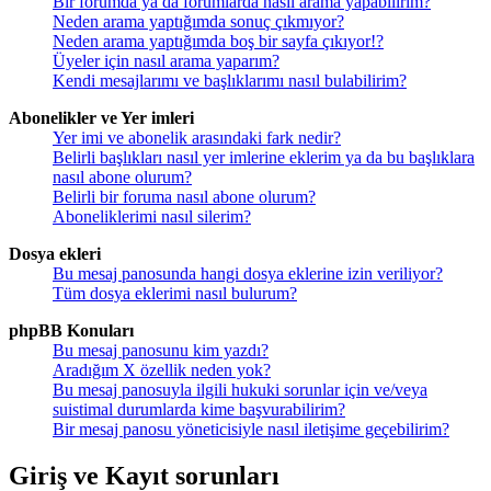
Bir forumda ya da forumlarda nasıl arama yapabilirim?
Neden arama yaptığımda sonuç çıkmıyor?
Neden arama yaptığımda boş bir sayfa çıkıyor!?
Üyeler için nasıl arama yaparım?
Kendi mesajlarımı ve başlıklarımı nasıl bulabilirim?
Abonelikler ve Yer imleri
Yer imi ve abonelik arasındaki fark nedir?
Belirli başlıkları nasıl yer imlerine eklerim ya da bu başlıklara
nasıl abone olurum?
Belirli bir foruma nasıl abone olurum?
Aboneliklerimi nasıl silerim?
Dosya ekleri
Bu mesaj panosunda hangi dosya eklerine izin veriliyor?
Tüm dosya eklerimi nasıl bulurum?
phpBB Konuları
Bu mesaj panosunu kim yazdı?
Aradığım X özellik neden yok?
Bu mesaj panosuyla ilgili hukuki sorunlar için ve/veya
suistimal durumlarda kime başvurabilirim?
Bir mesaj panosu yöneticisiyle nasıl iletişime geçebilirim?
Giriş ve Kayıt sorunları