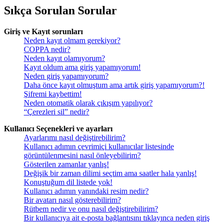
Sıkça Sorulan Sorular
Giriş ve Kayıt sorunları
Neden kayıt olmam gerekiyor?
COPPA nedir?
Neden kayıt olamıyorum?
Kayıt oldum ama giriş yapamıyorum!
Neden giriş yapamıyorum?
Daha önce kayıt olmuştum ama artık giriş yapamıyorum?!
Şifremi kaybettim!
Neden otomatik olarak çıkışım yapılıyor?
“Çerezleri sil” nedir?
Kullanıcı Seçenekleri ve ayarları
Ayarlarımı nasıl değiştirebilirim?
Kullanıcı adımın çevrimiçi kullanıcılar listesinde
görüntülenmesini nasıl önleyebilirim?
Gösterilen zamanlar yanlış!
Değişik bir zaman dilimi seçtim ama saatler hala yanlış!
Konuştuğum dil listede yok!
Kullanıcı adımın yanındaki resim nedir?
Bir avatarı nasıl gösterebilirim?
Rütbem nedir ve onu nasıl değiştirebilirim?
Bir kullanıcıya ait e-posta bağlantısını tıklayınca neden giriş