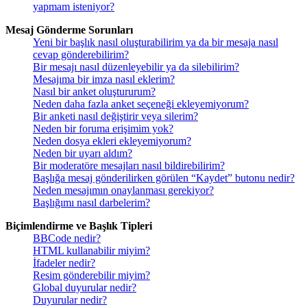
yapmam isteniyor?
Mesaj Gönderme Sorunları
Yeni bir başlık nasıl oluşturabilirim ya da bir mesaja nasıl
cevap gönderebilirim?
Bir mesajı nasıl düzenleyebilir ya da silebilirim?
Mesajıma bir imza nasıl eklerim?
Nasıl bir anket oluştururum?
Neden daha fazla anket seçeneği ekleyemiyorum?
Bir anketi nasıl değiştirir veya silerim?
Neden bir foruma erişimim yok?
Neden dosya ekleri ekleyemiyorum?
Neden bir uyarı aldım?
Bir moderatöre mesajları nasıl bildirebilirim?
Başlığa mesaj gönderilirken görülen “Kaydet” butonu nedir?
Neden mesajımın onaylanması gerekiyor?
Başlığımı nasıl darbelerim?
Biçimlendirme ve Başlık Tipleri
BBCode nedir?
HTML kullanabilir miyim?
İfadeler nedir?
Resim gönderebilir miyim?
Global duyurular nedir?
Duyurular nedir?