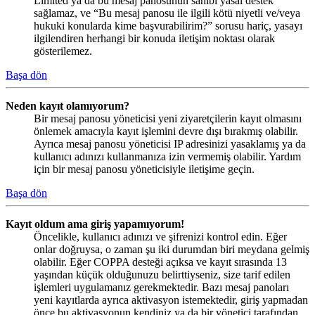
Limited ya da bu mesaj panosunun sahibi yasal destek
sağlamaz, ve “Bu mesaj panosu ile ilgili kötü niyetli ve/veya
hukuki konularda kime başvurabilirim?” sorusu hariç, yasayı
ilgilendiren herhangi bir konuda iletişim noktası olarak
gösterilemez.
Başa dön
Neden kayıt olamıyorum?
Bir mesaj panosu yöneticisi yeni ziyaretçilerin kayıt olmasını
önlemek amacıyla kayıt işlemini devre dışı bırakmış olabilir.
Ayrıca mesaj panosu yöneticisi IP adresinizi yasaklamış ya da
kullanıcı adınızı kullanmanıza izin vermemiş olabilir. Yardım
için bir mesaj panosu yöneticisiyle iletişime geçin.
Başa dön
Kayıt oldum ama giriş yapamıyorum!
Öncelikle, kullanıcı adınızı ve şifrenizi kontrol edin. Eğer
onlar doğruysa, o zaman şu iki durumdan biri meydana gelmiş
olabilir. Eğer COPPA desteği açıksa ve kayıt sırasında 13
yaşından küçük olduğunuzu belirttiyseniz, size tarif edilen
işlemleri uygulamanız gerekmektedir. Bazı mesaj panoları
yeni kayıtlarda ayrıca aktivasyon istemektedir, giriş yapmadan
önce bu aktivasyonun kendiniz ya da bir yönetici tarafından