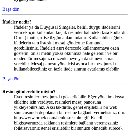
Başa dön
İfadeler nedir?
İfadeler ya da Duygusal Simgeler, belirli duygu ifadelerini
vermek için kullanılan küçük resimler halindeki kısa kodlardır.
Örn. :) mutlu, :( ise üzgün anlamındadır. Kullanabileceğiniz
ifadelerin tam listesini mesaj gönderme formunda
görebilirsiniz. İfadeleri aşırı derecede kullanmamaya özen
gösterin, onlar metin yoksa okunmaz hale gelebilir ve bir
moderatör mesajınızı düzenlemeye ya da silmeye karar
verebilir. Mesaj panosu yöneticisi ayrıca bir mesajınızda
kullanabileceğiniz en fazla ifade sınırını ayarlamış olabilir.
Başa dön
Resim gönderebilir miyim?
Evet, resimler mesajınızda gösterilebilir. Eğer yönetim dosya
eklerine izin verdiyse, resimleri mesaj panosuna
yükleyebilirsiniz. Aksi takdirde, genel erişilebilir bir web
sunucusunda depolanan bir resime bağlantı vermelisiniz, örn.
http://www.ornek.com/benim-resmim.gif. Kendi
bilgisayarınızda saklanan resimlere bağlantı veremezsiniz
(bilgisayarınız genel erişilebilir bir sunucu olmadığı sürece).