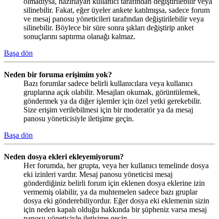
olmadıysa, hazırlayan kullanıcı tarafından değiştirilebilir veya
silinebilir. Fakat, eğer üyeler ankete katılmışsa, sadece forum
ve mesaj panosu yöneticileri tarafından değiştirilebilir veya
silinebilir. Böylece bir süre sonra şıkları değiştirip anket
sonuçlarını saptırma olanağı kalmaz.
Başa dön
Neden bir foruma erişimim yok?
Bazı forumlar sadece belirli kullanıcılara veya kullanıcı
gruplarına açık olabilir. Mesajları okumak, görüntülemek,
göndermek ya da diğer işlemler için özel yetki gerekebilir.
Size erişim verilebilmesi için bir moderatör ya da mesaj
panosu yöneticisiyle iletişime geçin.
Başa dön
Neden dosya ekleri ekleyemiyorum?
Her forumda, her grupta, veya her kullanıcı temelinde dosya
eki izinleri vardır. Mesaj panosu yöneticisi mesaj
gönderdiğiniz belirli forum için eklenen dosya eklerine izin
vermemiş olabilir, ya da muhtemelen sadece bazı gruplar
dosya eki gönderebiliyordur. Eğer dosya eki eklemenin sizin
için neden kapalı olduğu hakkında bir şüpheniz varsa mesaj
panosu yöneticiyle iletişime geçin.