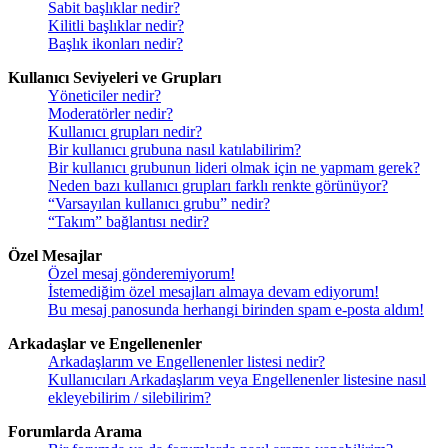
Sabit başlıklar nedir?
Kilitli başlıklar nedir?
Başlık ikonları nedir?
Kullanıcı Seviyeleri ve Grupları
Yöneticiler nedir?
Moderatörler nedir?
Kullanıcı grupları nedir?
Bir kullanıcı grubuna nasıl katılabilirim?
Bir kullanıcı grubunun lideri olmak için ne yapmam gerek?
Neden bazı kullanıcı grupları farklı renkte görünüyor?
“Varsayılan kullanıcı grubu” nedir?
“Takım” bağlantısı nedir?
Özel Mesajlar
Özel mesaj gönderemiyorum!
İstemediğim özel mesajları almaya devam ediyorum!
Bu mesaj panosunda herhangi birinden spam e-posta aldım!
Arkadaşlar ve Engellenenler
Arkadaşlarım ve Engellenenler listesi nedir?
Kullanıcıları Arkadaşlarım veya Engellenenler listesine nasıl
ekleyebilirim / silebilirim?
Forumlarda Arama