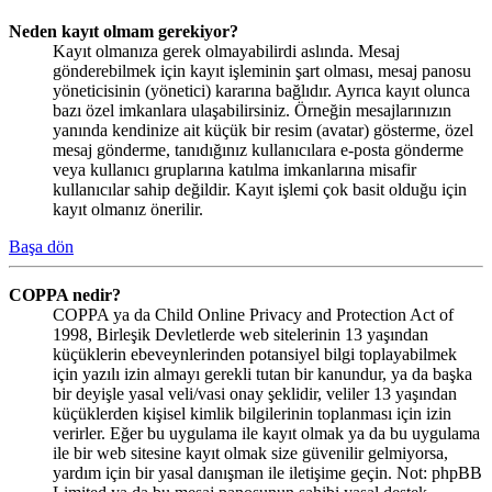
Neden kayıt olmam gerekiyor?
Kayıt olmanıza gerek olmayabilirdi aslında. Mesaj
gönderebilmek için kayıt işleminin şart olması, mesaj panosu
yöneticisinin (yönetici) kararına bağlıdır. Ayrıca kayıt olunca
bazı özel imkanlara ulaşabilirsiniz. Örneğin mesajlarınızın
yanında kendinize ait küçük bir resim (avatar) gösterme, özel
mesaj gönderme, tanıdığınız kullanıcılara e-posta gönderme
veya kullanıcı gruplarına katılma imkanlarına misafir
kullanıcılar sahip değildir. Kayıt işlemi çok basit olduğu için
kayıt olmanız önerilir.
Başa dön
COPPA nedir?
COPPA ya da Child Online Privacy and Protection Act of
1998, Birleşik Devletlerde web sitelerinin 13 yaşından
küçüklerin ebeveynlerinden potansiyel bilgi toplayabilmek
için yazılı izin almayı gerekli tutan bir kanundur, ya da başka
bir deyişle yasal veli/vasi onay şeklidir, veliler 13 yaşından
küçüklerden kişisel kimlik bilgilerinin toplanması için izin
verirler. Eğer bu uygulama ile kayıt olmak ya da bu uygulama
ile bir web sitesine kayıt olmak size güvenilir gelmiyorsa,
yardım için bir yasal danışman ile iletişime geçin. Not: phpBB