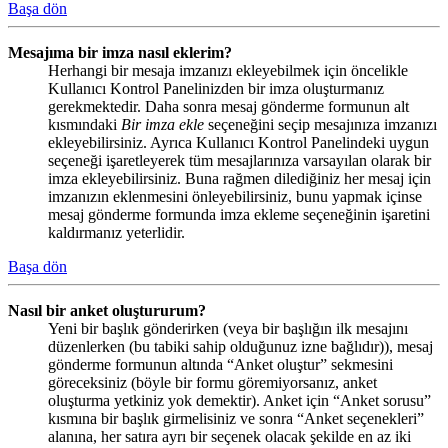
Başa dön
Mesajıma bir imza nasıl eklerim?
Herhangi bir mesaja imzanızı ekleyebilmek için öncelikle
Kullanıcı Kontrol Panelinizden bir imza oluşturmanız
gerekmektedir. Daha sonra mesaj gönderme formunun alt
kısmındaki
Bir imza ekle
seçeneğini seçip mesajınıza imzanızı
ekleyebilirsiniz. Ayrıca Kullanıcı Kontrol Panelindeki uygun
seçeneği işaretleyerek tüm mesajlarınıza varsayılan olarak bir
imza ekleyebilirsiniz. Buna rağmen dilediğiniz her mesaj için
imzanızın eklenmesini önleyebilirsiniz, bunu yapmak içinse
mesaj gönderme formunda imza ekleme seçeneğinin işaretini
kaldırmanız yeterlidir.
Başa dön
Nasıl bir anket oluştururum?
Yeni bir başlık gönderirken (veya bir başlığın ilk mesajını
düzenlerken (bu tabiki sahip olduğunuz izne bağlıdır)), mesaj
gönderme formunun altında “Anket oluştur” sekmesini
göreceksiniz (böyle bir formu göremiyorsanız, anket
oluşturma yetkiniz yok demektir). Anket için “Anket sorusu”
kısmına bir başlık girmelisiniz ve sonra “Anket seçenekleri”
alanına, her satıra ayrı bir seçenek olacak şekilde en az iki