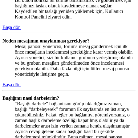
Bu buton sonraki bir tarihte tamamlamak ve göndermek için
başlığınızı taslak olarak kaydetmeye olanak sağlar.
Kaydedilen bir taslağı yeniden yüklemek için, Kullanıcı
Kontrol Panelini ziyaret edin.
Başa dön
Neden mesajımın onaylanması gerekiyor?
Mesaj panosu yöneticisi, foruma mesaj göndermek için ilk
önce mesajların incelenmesi gerektiğine karar vermiş olabilir.
Ayrıca yönetici, sizi bir kullanıcı grubuna yerleştirmiş olabilir
ve bu grubun mesajları gönderilmeden önce incelenmesi
gerekiyor olabilir. Daha fazla bilgi için lütfen mesaj panosu
yöneticisiyle iletişime geçin.
Başa dön
Başlığımı nasıl darbelerim?
“Başlığı darbele” bağlantısını görüp tıkladığınız zaman,
başlığı “darbeleyerek” forumun ilk sayfasında en üst sıraya
çıkarabilirsiniz. Fakat, eğer bu bağlantıyı göremiyorsanız, o
zaman başlık darbeleme özelliği kapatılmış olabilir ya da
darbelemeler arası izin verilen zamana henüz ulaşılmamıştır.
Ayrıca cevap gelene kadar başlığın basit bir şekilde
darbelenmesi mümkündür. Buna rağmen, mesaj panosu