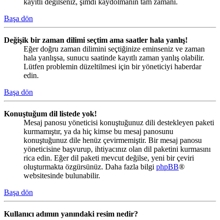
kayıtlı değilseniz, şimdi kaydolmanın tam zamanı.
Başa dön
Değişik bir zaman dilimi seçtim ama saatler hala yanlış!
Eğer doğru zaman dilimini seçtiğinize eminseniz ve zaman
hala yanlışsa, sunucu saatinde kayıtlı zaman yanlış olabilir.
Lütfen problemin düzeltilmesi için bir yöneticiyi haberdar
edin.
Başa dön
Konuştuğum dil listede yok!
Mesaj panosu yöneticisi konuştuğunuz dili destekleyen paketi
kurmamıştır, ya da hiç kimse bu mesaj panosunu
konuştuğunuz dile henüz çevirmemiştir. Bir mesaj panosu
yöneticisine başvurup, ihtiyacınız olan dil paketini kurmasını
rica edin. Eğer dil paketi mevcut değilse, yeni bir çeviri
oluşturmakta özgürsünüz. Daha fazla bilgi
phpBB
®
websitesinde bulunabilir.
Başa dön
Kullanıcı adımın yanındaki resim nedir?