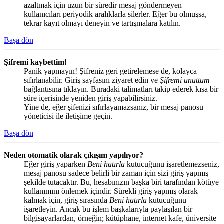
azaltmak için uzun bir süredir mesaj göndermeyen
kullanıcıları periyodik aralıklarla silerler. Eğer bu olmuşsa,
tekrar kayıt olmayı deneyin ve tartışmalara katılın.
Başa dön
Şifremi kaybettim!
Panik yapmayın! Şifreniz geri getirelemese de, kolayca
sıfırlanabilir. Giriş sayfasını ziyaret edin ve
Şifremi unuttum
bağlantısına tıklayın. Buradaki talimatları takip ederek kısa bir
süre içerisinde yeniden giriş yapabilirsiniz.
Yine de, eğer şifenizi sıfırlayamazsanız, bir mesaj panosu
yöneticisi ile iletişime geçin.
Başa dön
Neden otomatik olarak çıkışım yapılıyor?
Eğer giriş yaparken
Beni hatırla
kutucuğunu işaretlemezseniz,
mesaj panosu sadece belirli bir zaman için sizi giriş yapmış
şekilde tutacaktır. Bu, hesabınızın başka biri tarafından kötüye
kullanımını önlemek içindir. Sürekli giriş yapmış olarak
kalmak için, giriş sırasında
Beni hatırla
kutucuğunu
işaretleyin. Ancak bu işlem başkalarıyla paylaşılan bir
bilgisayarlardan, örneğin; kütüphane, internet kafe, üniversite