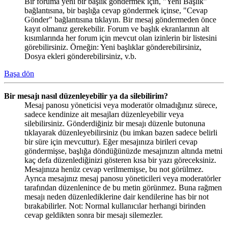
Bir foruma yeni bir başlık göndermek için, "Yeni Başlık"
bağlantısına, bir başlığa cevap göndermek içinse, "Cevap
Gönder" bağlantısına tıklayın. Bir mesaj göndermeden önce
kayıt olmanız gerekebilir. Forum ve başlık ekranlarının alt
kısımlarında her forum için mevcut olan izinlerin bir listesini
görebilirsiniz. Örneğin: Yeni başlıklar gönderebilirsiniz,
Dosya ekleri gönderebilirsiniz, v.b.
Başa dön
Bir mesajı nasıl düzenleyebilir ya da silebilirim?
Mesaj panosu yöneticisi veya moderatör olmadığınız sürece,
sadece kendinize ait mesajları düzenleyebilir veya
silebilirsiniz. Gönderdiğiniz bir mesajı düzenle butonuna
tıklayarak düzenleyebilirsiniz (bu imkan bazen sadece belirli
bir süre için mevcuttur). Eğer mesajınıza birileri cevap
göndermişse, başlığa döndüğünüzde mesajınızın altında metni
kaç defa düzenlediğinizi gösteren kısa bir yazı göreceksiniz.
Mesajınıza henüz cevap verilmemişse, bu not görülmez.
Ayrıca mesajınız mesaj panosu yöneticileri veya moderatörler
tarafından düzenlenince de bu metin görünmez. Buna rağmen
mesajı neden düzenlediklerine dair kendilerine has bir not
bırakabilirler. Not: Normal kullanıcılar herhangi birinden
cevap geldikten sonra bir mesajı silemezler.